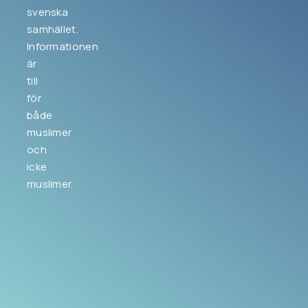
svenska
samhället.
Informationen
är
till
för
både
muslimer
och
icke
muslimer.