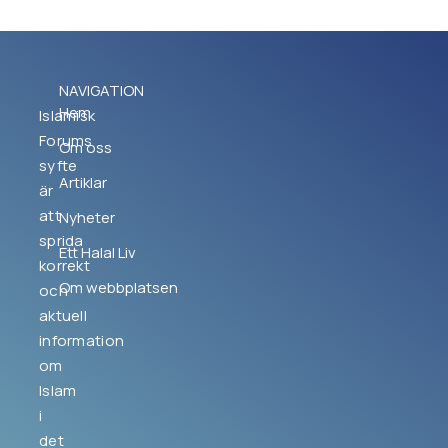
NAVIGATION
Hem
Islamisk
Forums
Om oss
syfte
Artiklar
är
att
Nyheter
sprida
Ett Halal Liv
korrekt
Om webbplatsen
och
aktuell
information
om
Islam
i
det