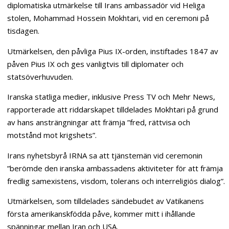
diplomatiska utmärkelse till Irans ambassadör vid Heliga
stolen, Mohammad Hossein Mokhtari, vid en ceremoni på
tisdagen.
Utmärkelsen, den påvliga Pius IX-orden, instiftades 1847 av
påven Pius IX och ges vanligtvis till diplomater och
statsöverhuvuden.
Iranska statliga medier, inklusive Press TV och Mehr News,
rapporterade att riddarskapet tilldelades Mokhtari på grund
av hans ansträngningar att främja ”fred, rättvisa och
motstånd mot krigshets”.
Irans nyhetsbyrå IRNA sa att tjänstemän vid ceremonin
”berömde den iranska ambassadens aktiviteter för att främja
fredlig samexistens, visdom, tolerans och interreligiös dialog”.
Utmärkelsen, som tilldelades sändebudet av Vatikanens
första amerikanskfödda påve, kommer mitt i ihållande
spänningar mellan Iran och USA.