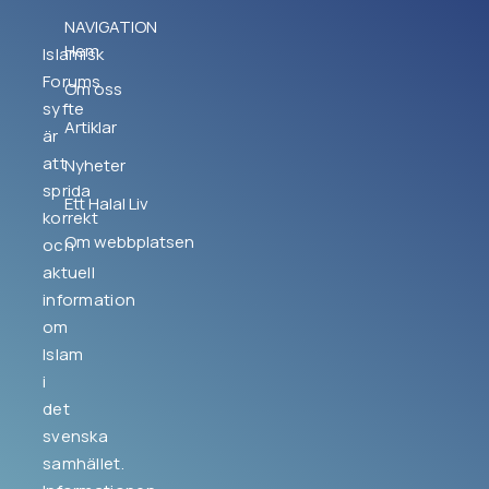
NAVIGATION
Hem
Islamisk
Forums
Om oss
syfte
Artiklar
är
att
Nyheter
sprida
Ett Halal Liv
korrekt
Om webbplatsen
och
aktuell
information
om
Islam
i
det
svenska
samhället.