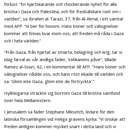
förlust. ”En hjärtskärande och chockerande nyhet för alla
kristna i Gaza och Palestina, och för fredsälskare runt om i
världen”, sa Ibrahim al-Tarazi, 37, från Al-Rimal, i ett samtal
med AFP. ”Vi ber för honom. Hans böner och välsignelser
kommer att finnas kvar inom oss, att freden må råda i Gaza
och i hela världen.”
”Från Gaza, från hjärtat av smärta, belägring och krig, tar vi
idag farväl av vår andliga fader, Vatikanens påve”, tillade
Ramez al-Souri, 42, i en kommentar till AFP. ”Hans böner och
välsignelser nådde oss, och hans röst ekade till världen och
sa: ’Glöm inte Gaza, glöm inte de förtryckta’.”
Hyllningarna sträckte sig bortom Gaza till kristna samfund
över hela Mellanöstern.
I Jerusalem sa fader Stephane Milovitch, ledare för den
latinska församlingen vid Heliga gravens kyrka: ”Vi önskar att
freden äntligen kommer mycket snart i detta land och vi