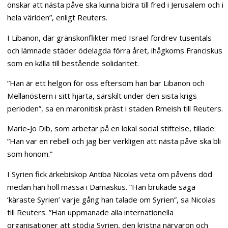
önskar att nästa påve ska kunna bidra till fred i Jerusalem och i
hela världen”, enligt Reuters.
I Libanon, där gränskonflikter med Israel fördrev tusentals
och lämnade städer ödelagda förra året, ihågkoms Franciskus
som en källa till bestående solidaritet.
”Han är ett helgon för oss eftersom han bar Libanon och
Mellanöstern i sitt hjärta, särskilt under den sista krigs
perioden”, sa en maronitisk präst i staden Rmeish till Reuters.
Marie-Jo Dib, som arbetar på en lokal social stiftelse, tillade:
”Han var en rebell och jag ber verkligen att nästa påve ska bli
som honom.”
I Syrien fick ärkebiskop Antiba Nicolas veta om påvens död
medan han höll mässa i Damaskus. ”Han brukade säga
’käraste Syrien’ varje gång han talade om Syrien”, sa Nicolas
till Reuters. ”Han uppmanade alla internationella
organisationer att stödja Syrien, den kristna närvaron och