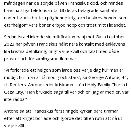
måndagen när de sörjde påven Franciskus död, och mindes
hans nattliga telefonsamtal till deras belägrade samhälle
under Israels brutala pågående krig, och beskrev honom som
ett ”helgon” vars böner erbjöd hopp och tröst mitt i lidandet.
Sedan Israel inledde sin militära kampanj mot Gaza i oktober
2023 har påven Franciskus hållit nära kontakt med enklavens
lilla kristna befolkning, ringt varje kväll och talat med både
präster och församlingsmedlemmar.
”Vi förlorade ett helgon som lärde oss varje dag hur man är
modig, hur man är tålmodig och stark”, sa George Antone, 44,
till Reuters. Antone leder kriskommittén i Holy Family Church i
Gaza City. ”Han brukade säga till var och en: Jag är med er, var
inte rädda.”
Antone sa att Franciskus först ringde kyrkan bara timmar
efter att kriget började och gjorde det till en rutin att nå ut
varje kväll.