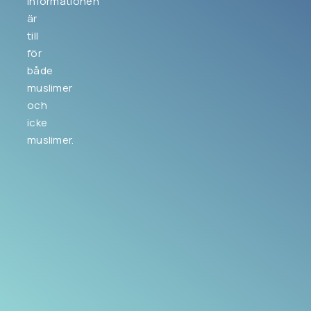
Informationen
är
till
för
både
muslimer
och
icke
muslimer.