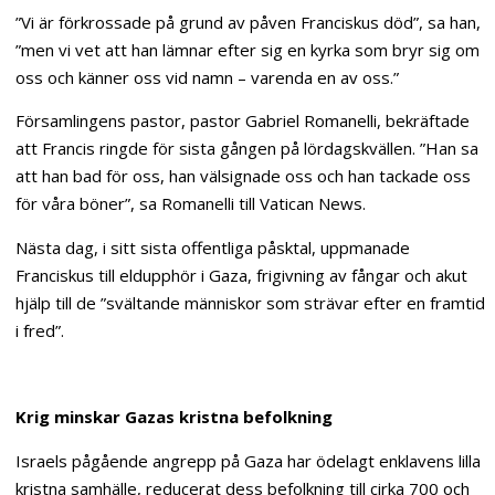
”Vi är förkrossade på grund av påven Franciskus död”, sa han,
”men vi vet att han lämnar efter sig en kyrka som bryr sig om
oss och känner oss vid namn – varenda en av oss.”
Församlingens pastor, pastor Gabriel Romanelli, bekräftade
att Francis ringde för sista gången på lördagskvällen. ”Han sa
att han bad för oss, han välsignade oss och han tackade oss
för våra böner”, sa Romanelli till Vatican News.
Nästa dag, i sitt sista offentliga påsktal, uppmanade
Franciskus till eldupphör i Gaza, frigivning av fångar och akut
hjälp till de ”svältande människor som strävar efter en framtid
i fred”.
Krig minskar Gazas kristna befolkning
Israels pågående angrepp på Gaza har ödelagt enklavens lilla
kristna samhälle, reducerat dess befolkning till cirka 700 och