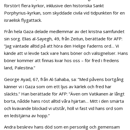
förstört flera kyrkor, inklusive den historiska Sankt
Porphyrius-kyrkan, som skyddade civila vid tidpunkten för en
israelisk flygattack.
Från hela Gaza delade medlemmar av det kristna samfundet
sin sorg. Elias al-Sayegh, 49, från Zeitun, berättade för AFP:
”Jag väntade alltid på att höra den Helige Faderns ord… Vi
kände att vi levde tack vare hans böner och välsignelser. Hans
böner kommer att finnas kvar hos oss – för fred i fredens
land, Palestina.”
George Ayad, 67, från Al-Sahaba, sa: ”Med påvens bortgång
känner vi i Gaza som om ett ljus av kärlek och fred har
släckts.” Han berättade för AFP: ”Även om Vatikanen är långt
borta, nådde hans röst alltid våra hjärtan… Mitt i den smärta
och kvävande blockad vi utstår, höll vi fast vid hans ord som
en ledstjärna av hopp.”
Andra beskrev hans död som en personlig och gemensam