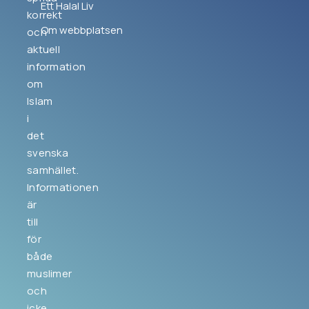
Ett Halal Liv
korrekt
Om webbplatsen
och
aktuell
information
om
Islam
i
det
svenska
samhället.
Informationen
är
till
för
både
muslimer
och
icke