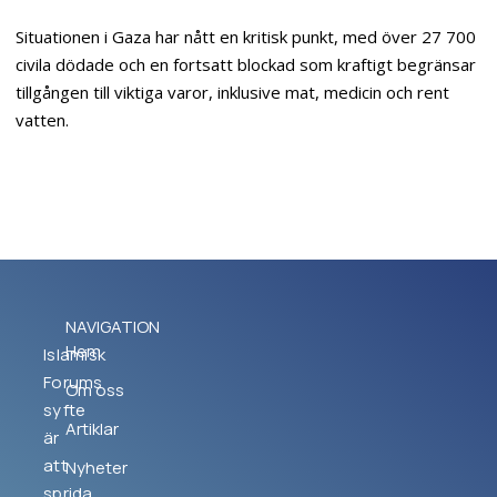
Situationen i Gaza har nått en kritisk punkt, med över 27 700
civila dödade och en fortsatt blockad som kraftigt begränsar
tillgången till viktiga varor, inklusive mat, medicin och rent
vatten.
NAVIGATION
Hem
Islamisk
Forums
Om oss
syfte
Artiklar
är
att
Nyheter
sprida