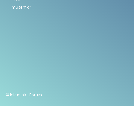
muslimer.
© Islamiskt Forum