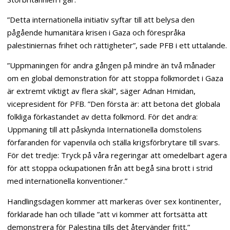
”Detta internationella initiativ syftar till att belysa den
pågående humanitära krisen i Gaza och förespråka
palestiniernas frihet och rättigheter”, sade PFB i ett uttalande.
”Uppmaningen för andra gången på mindre än två månader
om en global demonstration för att stoppa folkmordet i Gaza
är extremt viktigt av flera skäl”, säger Adnan Hmidan,
vicepresident för PFB. ”Den första är: att betona det globala
folkliga förkastandet av detta folkmord. För det andra:
Uppmaning till att påskynda Internationella domstolens
förfaranden för vapenvila och ställa krigsförbrytare till svars.
För det tredje: Tryck på våra regeringar att omedelbart agera
för att stoppa ockupationen från att begå sina brott i strid
med internationella konventioner.”
Handlingsdagen kommer att markeras över sex kontinenter,
förklarade han och tillade ”att vi kommer att fortsätta att
demonstrera för Palestina tills det återvänder fritt.”