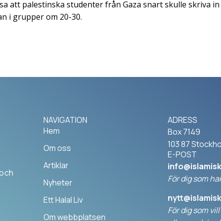
sa att palestinska studenter från Gaza snart skulle skriva i
an i grupper om 20-30.
NAVIGATION
ADRESS
Hem
Box 7149
103 87 Stockh
Om oss
E-POST
Artiklar
info@islamis
 och
För dig som har
Nyheter
nytt@islamis
Ett Halal Liv
För dig som vil
Om webbplatsen