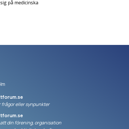
n sig på medicinska
olm
ktforum.se
 frågor eller synpunkter
ktforum.se
l att din förening, organisation