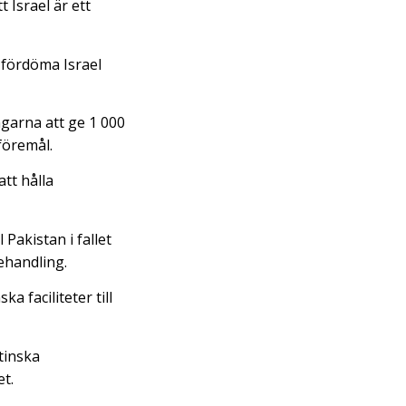
 Israel är ett
 fördöma Israel
garna att ge 1 000
föremål.
tt hålla
Pakistan i fallet
ehandling.
a faciliteter till
tinska
et.