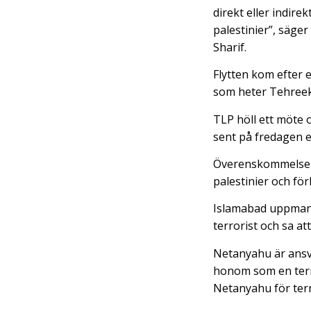
direkt eller indire
palestinier”, säger
Sharif.
Flytten kom efter 
som heter Tehreek
TLP höll ett möte 
sent på fredagen ef
Överenskommelsen k
palestinier och för
Islamabad uppmanad
terrorist och sa a
Netanyahu är ansva
honom som en terro
Netanyahu för ter