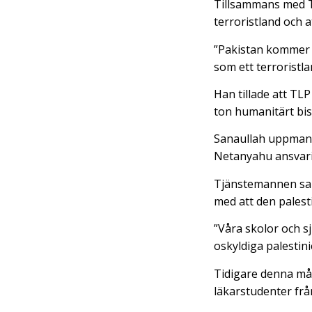
Tillsammans med TL
terroristland och 
”Pakistan kommer a
som ett terroristla
Han tillade att TL
ton humanitärt bist
Sanaullah uppmanad
Netanyahu ansvarig
Tjänstemannen sa at
med att den palest
”Våra skolor och sj
oskyldiga palestini
Tidigare denna mån
läkarstudenter från