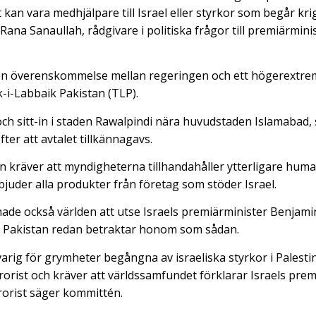
kt kan vara medhjälpare till Israel eller styrkor som begår kr
 Rana Sanaullah, rådgivare i politiska frågor till premiärmin
en överenskommelse mellan regeringen och ett högerextrema
-i-Labbaik Pakistan (TLP).
och sitt-in i staden Rawalpindi nära huvudstaden Islamabad,
ter att avtalet tillkännagavs.
räver att myndigheterna tillhandahåller ytterligare humani
bjuder alla produkter från företag som stöder Israel.
e också världen att utse Israels premiärminister Benjamin
tt Pakistan redan betraktar honom som sådan.
rig för grymheter begångna av israeliska styrkor i Palestin
rist och kräver att världssamfundet förklarar Israels prem
rorist säger kommittén.