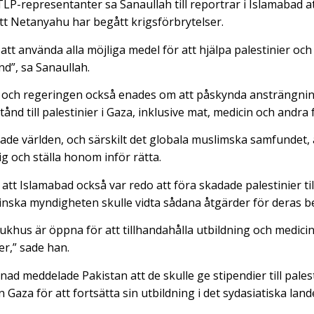
P-representanter sa Sanaullah till reportrar i Islamabad att
att Netanyahu har begått krigsförbrytelser.
tt använda alla möjliga medel för att hjälpa palestinier och
nd”, sa Sanaullah.
P och regeringen också enades om att påskynda ansträngnin
ånd till palestinier i Gaza, inklusive mat, medicin och andra 
e världen, och särskilt det globala muslimska samfundet, a
 och ställa honom inför rätta.
t Islamabad också var redo att föra skadade palestinier till 
inska myndigheten skulle vidta sådana åtgärder för deras b
ukhus är öppna för att tillhandahålla utbildning och medicinsk
er,” sade han.
ad meddelade Pakistan att de skulle ge stipendier till pales
 Gaza för att fortsätta sin utbildning i det sydasiatiska land