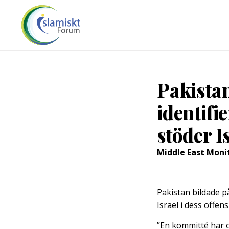
Pakistan
identifi
stöder I
Middle East Moni
Pakistan bildade på
Israel i dess offen
”En kommitté har o