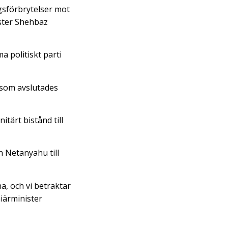
igsförbrytelser mot
ister Shehbaz
 politiskt parti
 som avslutades
tärt bistånd till
 Netanyahu till
a, och vi betraktar
iärminister