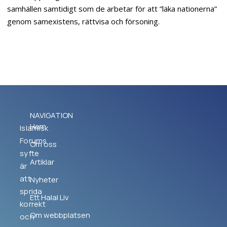
samhällen samtidigt som de arbetar för att ”läka nationerna”
genom samexistens, rättvisa och försoning.
NAVIGATION
Hem
Islamisk
Forums
Om oss
syfte
Artiklar
är
att
Nyheter
sprida
Ett Halal Liv
korrekt
Om webbplatsen
och