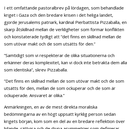
I ett omfattande pastoralbrev på lördagen, som behandlade
kriget i Gaza och den bredare krisen i det heliga landet,
gjorde Jerusalems patriark, kardinal Pierbattista Pizzaballa, en
skarp åtskillnad mellan de verkligheter som formar konflikten
och konstaterade tydligt att ”det finns en skillnad mellan de
som utövar makt och de som utsätts för den.”
”Samtidigt som vi respekterar de olika situationerna och
erkänner deras komplexitet, kan vi dock inte betrakta dem alla
som identiska”, skrev Pizzaballa.
”Det finns en skillnad mellan de som utövar makt och de som
utsätts för den, mellan de som ockuperar och de som är
ockuperade. Ansvaret är olika.”
Anmärkningen, en av de mest direkta moraliska
bedömningarna av en högt uppsatt kyrklig person sedan
krigets början, kom som en del av en bredare reflektion över
lidande, rättvisa och de djupa asymmetrier som definierar