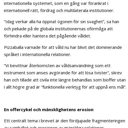
internationella systemet, som en gång var förankrat i
internationell rätt, fördrag och multilaterala institutioner.
”Idag verkar alla ha öppnat ögonen för sin svaghet”, sa han
och pekade på de globala institutionernas oförmåga att
förhindra eller hantera det pågående våldet.
Pizzaballa varnade för att våld nu har blivit det dominerande
språket i internationella relationer.
”Vi bevittnar återkomsten av våldsanvändning som ett
instrument som anses avgörande för att lösa tvister”, skrev
han och tillade att civila inte längre behandlas som bioffer utan
i allt högre grad är ”funktionella verktyg för att uppnå ens mål”.
En offercykel och mänsklighetens erosion
Ett centralt tema i brevet är den fördjupade fragmenteringen
av samhället och erosionen av mänskliga relationer.