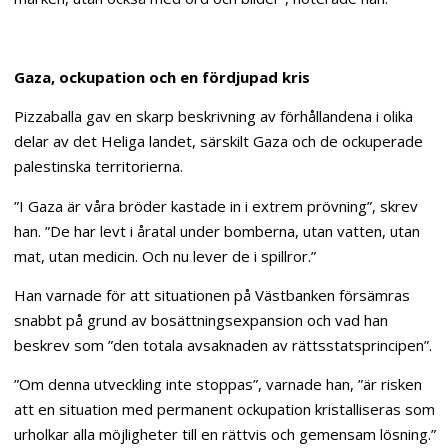
Gaza, ockupation och en fördjupad kris
Pizzaballa gav en skarp beskrivning av förhållandena i olika
delar av det Heliga landet, särskilt Gaza och de ockuperade
palestinska territorierna.
”I Gaza är våra bröder kastade in i extrem prövning”, skrev
han. ”De har levt i åratal under bomberna, utan vatten, utan
mat, utan medicin. Och nu lever de i spillror.”
Han varnade för att situationen på Västbanken försämras
snabbt på grund av bosättningsexpansion och vad han
beskrev som ”den totala avsaknaden av rättsstatsprincipen”.
”Om denna utveckling inte stoppas”, varnade han, ”är risken
att en situation med permanent ockupation kristalliseras som
urholkar alla möjligheter till en rättvis och gemensam lösning.”