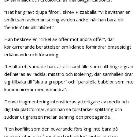
”Hat har grävt djupa fåror”, skrev Pizzaballa. ”Vi bevittnar en
smärtsam avhumanisering av den andre: när han bara blir
’fienden’ blir allt tillåtet.”
Han beskrev en ”cirkel av offer mot andra offer”, där
konkurrerande berättelser om lidande förhindrar ömsesidigt
erkännande och försoning.
Resultatet, varnade han, är ett samhälle som i allt högre grad
definieras av rädsla, misstro och isolering, där samhällen drar
sig tillbaka till ”slutna grupper” och ”parallella bubblor som inte
kommunicerar med varandra”.
Denna fragmentering intensifieras ytterligare av media och
digitala plattformar, som han sa förstärker splittring och
suddar ut gränsen mellan sanning och propaganda.
”I en konflikt som den nuvarande förs krig inte bara på
marken, utan också med ord och bilder”, noterade han.