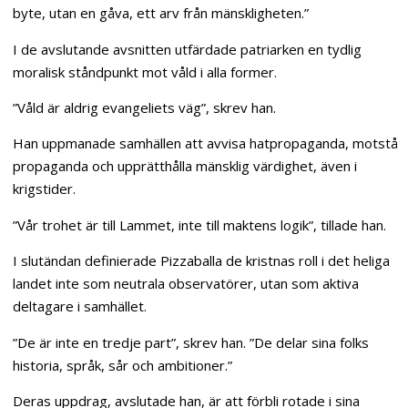
byte, utan en gåva, ett arv från mänskligheten.”
I de avslutande avsnitten utfärdade patriarken en tydlig
moralisk ståndpunkt mot våld i alla former.
”Våld är aldrig evangeliets väg”, skrev han.
Han uppmanade samhällen att avvisa hatpropaganda, motstå
propaganda och upprätthålla mänsklig värdighet, även i
krigstider.
”Vår trohet är till Lammet, inte till maktens logik”, tillade han.
I slutändan definierade Pizzaballa de kristnas roll i det heliga
landet inte som neutrala observatörer, utan som aktiva
deltagare i samhället.
”De är inte en tredje part”, skrev han. ”De delar sina folks
historia, språk, sår och ambitioner.”
Deras uppdrag, avslutade han, är att förbli rotade i sina