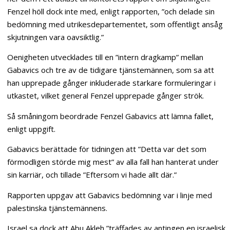
Fenzel höll dock inte med, enligt rapporten, ”och delade sin
bedömning med utrikesdepartementet, som offentligt ansåg
skjutningen vara oavsiktlig.”
Oenigheten utvecklades till en ”intern dragkamp” mellan
Gabavics och tre av de tidigare tjänstemännen, som sa att
han upprepade gånger inkluderade starkare formuleringar i
utkastet, vilket general Fenzel upprepade gånger strök.
Så småningom beordrade Fenzel Gabavics att lämna fallet,
enligt uppgift.
Gabavics berättade för tidningen att ”Detta var det som
förmodligen störde mig mest” av alla fall han hanterat under
sin karriär, och tillade ”Eftersom vi hade allt där.”
Rapporten uppgav att Gabavics bedömning var i linje med
palestinska tjänstemännens.
Israel sa dock att Abu Akleh ”träffades av antingen en israelisk