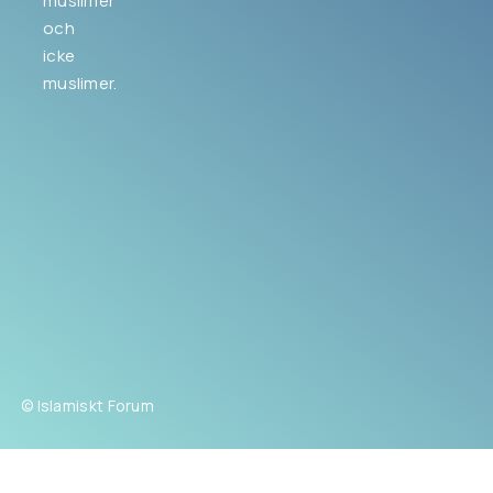
muslimer
och
icke
muslimer.
© Islamiskt Forum