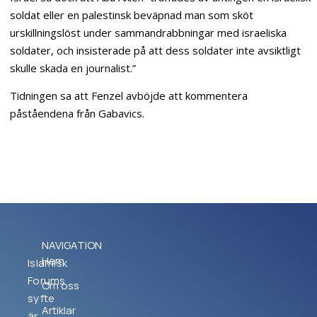
soldat eller en palestinsk beväpnad man som sköt
urskillningslöst under sammandrabbningar med israeliska
soldater, och insisterade på att dess soldater inte avsiktligt
skulle skada en journalist.”
Tidningen sa att Fenzel avböjde att kommentera
påståendena från Gabavics.
NAVIGATION
Hem
Islamisk
Forums
Om oss
syfte
Artiklar
är