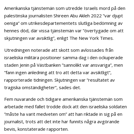
Amerikanska tjänstemän som utredde Israels mord på den
palestinska journalisten Shireen Abu Akleh 2022 ”var djupt
oeniga” om utrikesdepartementets slutliga bedömning av
hennes död, där vissa tjänstemän var ”övertygade om att
skjutningen var avsiktlig”, enligt The New York Times.
Utredningen noterade att skott som avlossades från
israeliska militära positioner samma dag i den ockuperade
staden Jenin på Västbanken ”sannolikt var ansvariga”, men
”fann ingen anledning att tro att detta var avsiktligt”,
rapporterade tidningen. Skjutningen var ”resultatet av
tragiska omständigheter”, sades det.
Fem nuvarande och tidigare amerikanska tjänstemän som
arbetade med fallet trodde dock att den israeliska soldaten
”måste ha varit medveten om” att han riktade in sig på en
journalist, trots att det inte har funnits några avgörande
bevis, konstaterade rapporten.