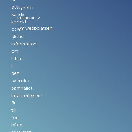
att
Nyheter
sprida
Ett Halal Liv
korrekt
Om webbplatsen
och
aktuell
information
om
Islam
i
det
svenska
samhället.
Informationen
är
till
för
både