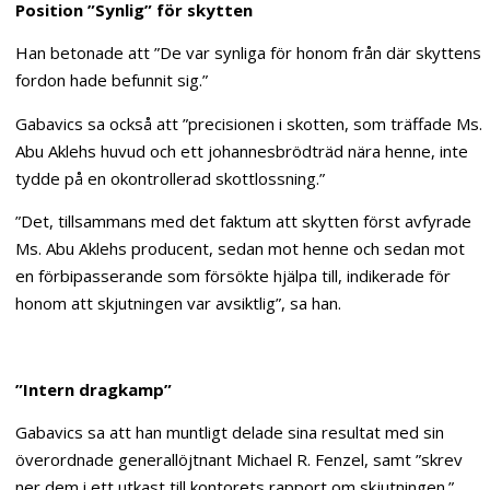
Position ”Synlig” för skytten
Han betonade att ”De var synliga för honom från där skyttens
fordon hade befunnit sig.”
Gabavics sa också att ”precisionen i skotten, som träffade Ms.
Abu Aklehs huvud och ett johannesbrödträd nära henne, inte
tydde på en okontrollerad skottlossning.”
”Det, tillsammans med det faktum att skytten först avfyrade
Ms. Abu Aklehs producent, sedan mot henne och sedan mot
en förbipasserande som försökte hjälpa till, indikerade för
honom att skjutningen var avsiktlig”, sa han.
”Intern dragkamp”
Gabavics sa att han muntligt delade sina resultat med sin
överordnade generallöjtnant Michael R. Fenzel, samt ”skrev
ner dem i ett utkast till kontorets rapport om skjutningen.”