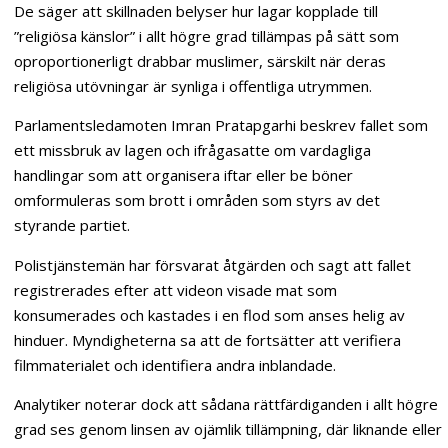
De säger att skillnaden belyser hur lagar kopplade till
”religiösa känslor” i allt högre grad tillämpas på sätt som
oproportionerligt drabbar muslimer, särskilt när deras
religiösa utövningar är synliga i offentliga utrymmen.
Parlamentsledamoten Imran Pratapgarhi beskrev fallet som
ett missbruk av lagen och ifrågasatte om vardagliga
handlingar som att organisera iftar eller be böner
omformuleras som brott i områden som styrs av det
styrande partiet.
Polistjänstemän har försvarat åtgärden och sagt att fallet
registrerades efter att videon visade mat som
konsumerades och kastades i en flod som anses helig av
hinduer. Myndigheterna sa att de fortsätter att verifiera
filmmaterialet och identifiera andra inblandade.
Analytiker noterar dock att sådana rättfärdiganden i allt högre
grad ses genom linsen av ojämlik tillämpning, där liknande eller