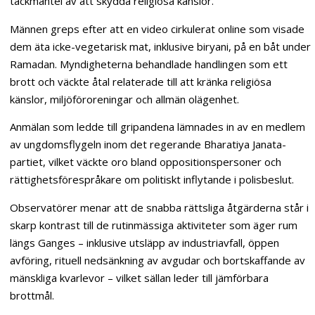
täckmantel av att skydda religiösa känslor.
Männen greps efter att en video cirkulerat online som visade
dem äta icke-vegetarisk mat, inklusive biryani, på en båt under
Ramadan. Myndigheterna behandlade handlingen som ett
brott och väckte åtal relaterade till att kränka religiösa
känslor, miljöföroreningar och allmän olägenhet.
Anmälan som ledde till gripandena lämnades in av en medlem
av ungdomsflygeln inom det regerande Bharatiya Janata-
partiet, vilket väckte oro bland oppositionspersoner och
rättighetsförespråkare om politiskt inflytande i polisbeslut.
Observatörer menar att de snabba rättsliga åtgärderna står i
skarp kontrast till de rutinmässiga aktiviteter som äger rum
längs Ganges – inklusive utsläpp av industriavfall, öppen
avföring, rituell nedsänkning av avgudar och bortskaffande av
mänskliga kvarlevor – vilket sällan leder till jämförbara
brottmål.