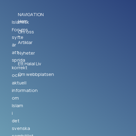
NAVIGATION
Hem
Islamisk
Forums
Om oss
syfte
Artiklar
är
att
Nyheter
sprida
Ett Halal Liv
korrekt
Om webbplatsen
och
aktuell
information
om
Islam
i
det
svenska
samhället.