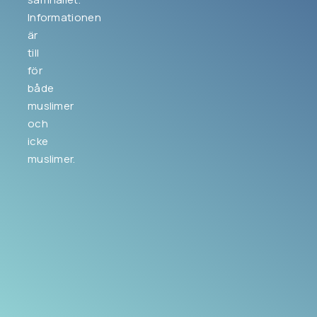
Informationen
är
till
för
både
muslimer
och
icke
muslimer.