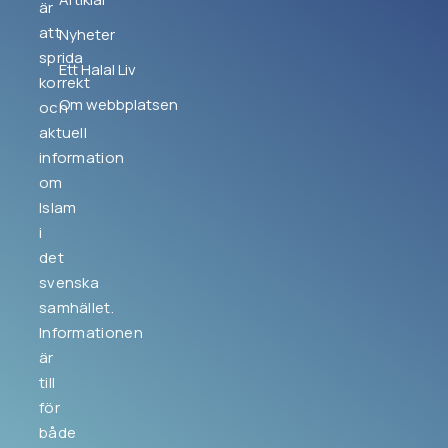
är
att
Nyheter
sprida
Ett Halal Liv
korrekt
Om webbplatsen
och
aktuell
information
om
Islam
i
det
svenska
samhället.
Informationen
är
till
för
både