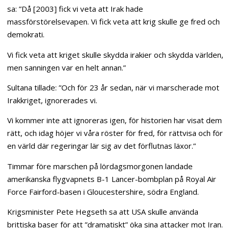
sa: ”Då [2003] fick vi veta att Irak hade
massförstörelsevapen. Vi fick veta att krig skulle ge fred och
demokrati.
Vi fick veta att kriget skulle skydda irakier och skydda världen,
men sanningen var en helt annan.”
Sultana tillade: ”Och för 23 år sedan, när vi marscherade mot
Irakkriget, ignorerades vi.
Vi kommer inte att ignoreras igen, för historien har visat dem
rätt, och idag höjer vi våra röster för fred, för rättvisa och för
en värld där regeringar lär sig av det förflutnas läxor.”
Timmar före marschen på lördagsmorgonen landade
amerikanska flygvapnets B-1 Lancer-bombplan på Royal Air
Force Fairford-basen i Gloucestershire, södra England.
Krigsminister Pete Hegseth sa att USA skulle använda
brittiska baser för att ”dramatiskt” öka sina attacker mot Iran.