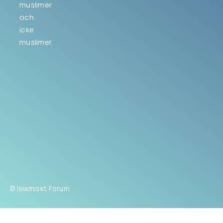
muslimer
och
icke
muslimer.
© Islamiskt Forum