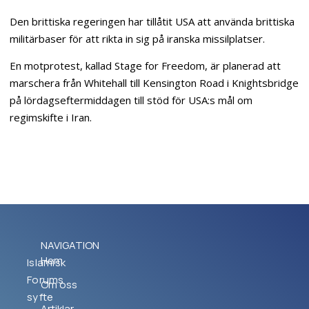
Den brittiska regeringen har tillåtit USA att använda brittiska
militärbaser för att rikta in sig på iranska missilplatser.
En motprotest, kallad Stage for Freedom, är planerad att
marschera från Whitehall till Kensington Road i Knightsbridge
på lördagseftermiddagen till stöd för USA:s mål om
regimskifte i Iran.
NAVIGATION
Hem
Islamisk
Forums
Om oss
syfte
Artiklar