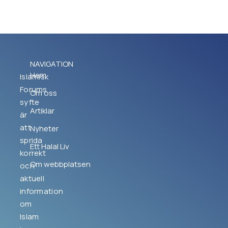
NAVIGATION
Hem
Islamisk
Forums
Om oss
syfte
Artiklar
är
att
Nyheter
sprida
Ett Halal Liv
korrekt
Om webbplatsen
och
aktuell
information
om
Islam