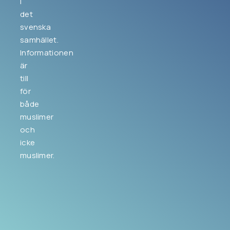
i
det
svenska
samhället.
Informationen
är
till
för
både
muslimer
och
icke
muslimer.