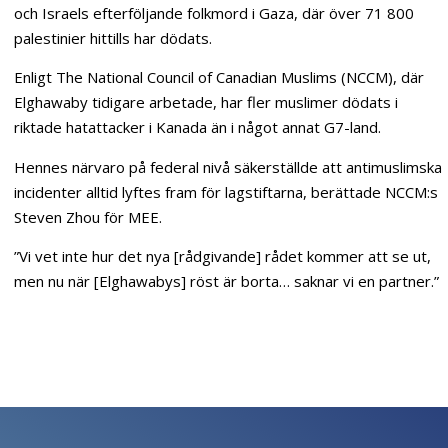
och Israels efterföljande folkmord i Gaza, där över 71 800
palestinier hittills har dödats.
Enligt The National Council of Canadian Muslims (NCCM), där
Elghawaby tidigare arbetade, har fler muslimer dödats i
riktade hatattacker i Kanada än i något annat G7-land.
Hennes närvaro på federal nivå säkerställde att antimuslimska
incidenter alltid lyftes fram för lagstiftarna, berättade NCCM:s
Steven Zhou för MEE.
”Vi vet inte hur det nya [rådgivande] rådet kommer att se ut,
men nu när [Elghawabys] röst är borta… saknar vi en partner.”