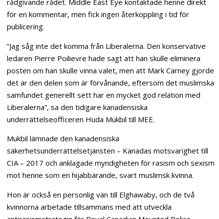
rådgivande rådet. Middle East Eye kontaktade henne direkt
för en kommentar, men fick ingen återkoppling i tid för
publicering.
”Jag såg inte det komma från Liberalerna. Den konservative
ledaren Pierre Poilievre hade sagt att han skulle eliminera
posten om han skulle vinna valet, men att Mark Carney gjorde
det är den delen som är förvånande, eftersom det muslimska
samfundet generellt sett har en mycket god relation med
Liberalerna”, sa den tidigare kanadensiska
underrättelseofficeren Huda Mukbil till MEE.
Mukbil lämnade den kanadensiska
säkerhetsunderrättelsetjänsten – Kanadas motsvarighet till
CIA – 2017 och anklagade myndigheten för rasism och sexism
mot henne som en hijabbärande, svart muslimsk kvinna.
Hon är också en personlig vän till Elghawaby, och de två
kvinnorna arbetade tillsammans med att utveckla
antirasismstrategin för Royal Canadian Mounted Police,