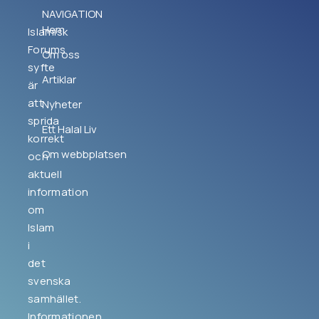
NAVIGATION
Hem
Islamisk
Forums
Om oss
syfte
Artiklar
är
att
Nyheter
sprida
Ett Halal Liv
korrekt
Om webbplatsen
och
aktuell
information
om
Islam
i
det
svenska
samhället.
Informationen