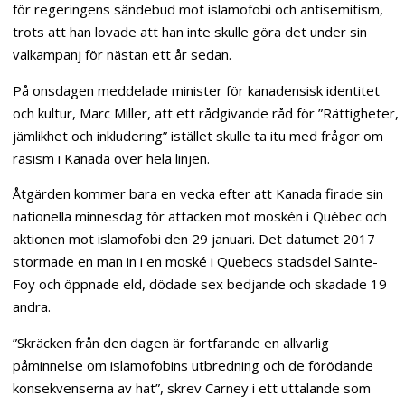
för regeringens sändebud mot islamofobi och antisemitism,
trots att han lovade att han inte skulle göra det under sin
valkampanj för nästan ett år sedan.
På onsdagen meddelade minister för kanadensisk identitet
och kultur, Marc Miller, att ett rådgivande råd för ”Rättigheter,
jämlikhet och inkludering” istället skulle ta itu med frågor om
rasism i Kanada över hela linjen.
Åtgärden kommer bara en vecka efter att Kanada firade sin
nationella minnesdag för attacken mot moskén i Québec och
aktionen mot islamofobi den 29 januari. Det datumet 2017
stormade en man in i en moské i Quebecs stadsdel Sainte-
Foy och öppnade eld, dödade sex bedjande och skadade 19
andra.
”Skräcken från den dagen är fortfarande en allvarlig
påminnelse om islamofobins utbredning och de förödande
konsekvenserna av hat”, skrev Carney i ett uttalande som