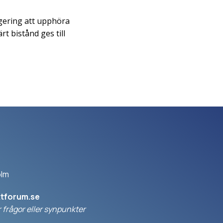
egering att upphöra
t bistånd ges till
olm
ktforum.se
 frågor eller synpunkter