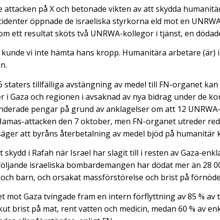
 attacken på X och betonade vikten av att skydda humanitä
ncidenter öppnade de israeliska styrkorna eld mot en UNRWA
Som ett resultat sköts två UNRWA-kollegor i tjänst, en dödad
k kunde vi inte hämta hans kropp. Humanitära arbetare (är) 
n.
 staters tillfälliga avstängning av medel till FN-organet ka
er i Gaza och regionen i avsaknad av nya bidrag under de 
nderade pengar på grund av anklagelser om att 12 UNRWA-
i Hamas-attacken den 7 oktober, men FN-organet utreder re
äger att byråns återbetalning av medel bjöd på humanitär k
t skydd i Rafah när Israel har slagit till i resten av Gaza-en
rföljande israeliska bombardemangen har dödat mer än 28 0
och barn, och orsakat massförstörelse och brist på förnöd
et mot Gaza tvingade fram en intern förflyttning av 85 % av t
akut brist på mat, rent vatten och medicin, medan 60 % av en