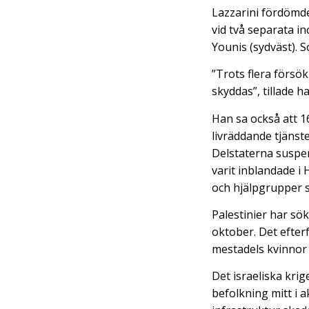
Lazzarini fördömde
vid två separata i
Younis (sydväst). 
”Trots flera försö
skyddas”, tillade ha
Han sa också att 16
livräddande tjänst
Delstaterna suspe
varit inblandade 
och hjälpgrupper s
Palestinier har sök
oktober. Det efte
mestadels kvinnor 
Det israeliska krig
befolkning mitt i 