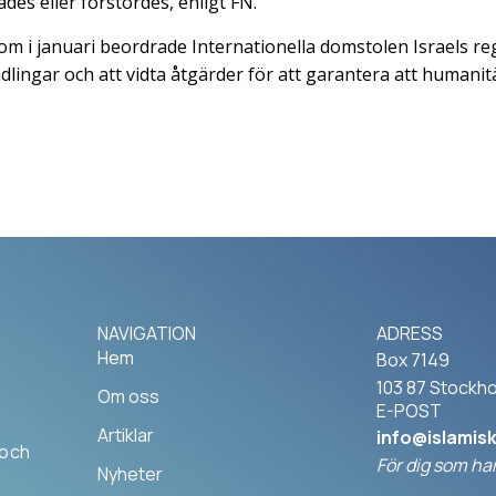
des eller förstördes, enligt FN.
 dom i januari beordrade Internationella domstolen Israels r
ingar och att vidta åtgärder för att garantera att humanitär
NAVIGATION
ADRESS
Hem
Box 7149
103 87 Stockh
Om oss
E-POST
Artiklar
info@islamis
 och
För dig som har
Nyheter