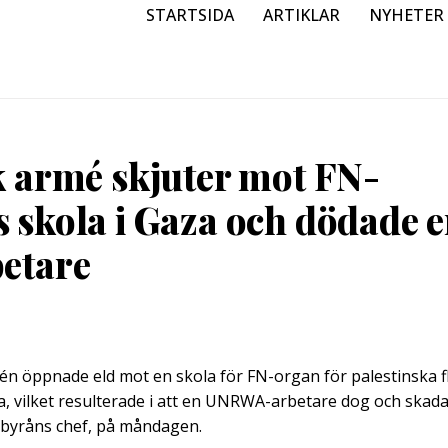
STARTSIDA
ARTIKLAR
NYHETER
k armé skjuter mot FN-
 skola i Gaza och dödade 
betare
én öppnade eld mot en skola för FN-organ för palestinska 
a, vilket resulterade i att en UNRWA-arbetare dog och skad
, byråns chef, på måndagen.