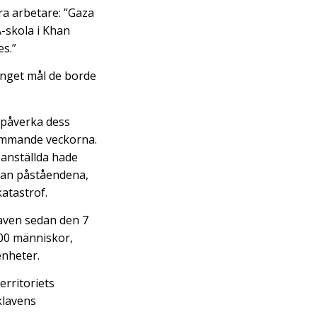
ra arbetare: ”Gaza
-skola i Khan
es.”
inget mål de borde
n påverka dess
kommande veckorna.
anställda hade
dan påståendena,
atastrof.
klaven sedan den 7
00 människor,
enheter.
erritoriets
klavens