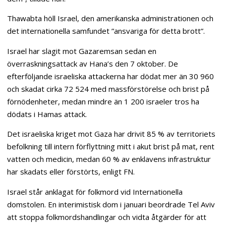
Thawabta höll Israel, den amerikanska administrationen och
det internationella samfundet ”ansvariga för detta brott”.
Israel har slagit mot Gazaremsan sedan en
överraskningsattack av Hana’s den 7 oktober. De
efterföljande israeliska attackerna har dödat mer än 30 960
och skadat cirka 72 524 med massförstörelse och brist på
förnödenheter, medan mindre än 1 200 israeler tros ha
dödats i Hamas attack.
Det israeliska kriget mot Gaza har drivit 85 % av territoriets
befolkning till intern förflyttning mitt i akut brist på mat, rent
vatten och medicin, medan 60 % av enklavens infrastruktur
har skadats eller förstörts, enligt FN.
Israel står anklagat för folkmord vid Internationella
domstolen. En interimistisk dom i januari beordrade Tel Aviv
att stoppa folkmordshandlingar och vidta åtgärder för att