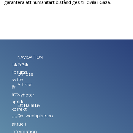
garantera att humanitärt bistånd ges till civila i Gaza.
NAVIGATION
Hem
Islamisk
Forums
Om oss
syfte
Artiklar
är
att
Nyheter
sprida
Ett Halal Liv
korrekt
Om webbplatsen
och
aktuell
information