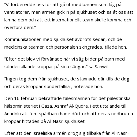
”Vi förberedde oss för att gå ut med barnen som låg på
ventilatorer, men armén gick in på sjukhuset och sa åt oss att
lämna dem och att ett internationellt team skulle komma och
överföra dem.”
Kommunikationen med sjukhuset avbröts sedan, och de
medicinska teamen och personalen skingrades, tillade hon.
”Efter det blev vi förvånade när vi såg bilder på barn med
sönderfallande kroppar på sina sängar,” sa Sahwil.
”Ingen tog dem från sjukhuset, de stannade där tills de dog
och deras kroppar sönderfallna”, noterade hon.
Den 16 februari bekräftade talesmannen för det palestinska
hälsoministeriet i Gaza, Ashraf Al-Qudra, i ett uttalande till
Anadolu att fem spädbarn hade dött och att deras nedbrutna
kroppar hittades på Al-Nasr-sjukhuset.
Efter att den israeliska armén drog sig tillbaka från Al-Nasr-