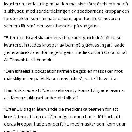
kvarteren, omfattningen av den massiva förstörelsen inne på
sjukhuset, med sönderdelningen av spädbarnens kroppar och
förstörelsen som lämnats bakom, uppstod fruktansvärda
scener där små ben var utspridda på sängarna.
”Efter den israeliska arméns tillbakadragande från Al-Nasr-
kvarteret hittades kroppar av barn på sjukhussängar,” sade
generaldirektören för regeringens mediekontor i Gaza Ismail
Al-Thawabta till Anadolu.
”Den israeliska ockupationsarmén begick en massaker mot
mänskligheten på Al-Nasr barnsjukhus”, sade Thawabta.
Han förklarade att ”de israeliska styrkorna tvingade läkarna
att lämna sjukhuset under pistolhot.”
”Efter 20 dagar återvände de medicinska teamen för att
konstatera att alla de tålmodiga barnen hade dött och att
deras kroppar hade sönderfallit, med maskar som kom ut ur
dem”, tillade han.