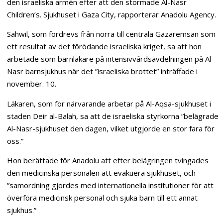
den israeliska armén efter att den stormade Al-Nasr
Children’s. Sjukhuset i Gaza City, rapporterar Anadolu Agency.
Sahwil, som fördrevs från norra till centrala Gazaremsan som
ett resultat av det förödande israeliska kriget, sa att hon
arbetade som barnläkare på intensivvårdsavdelningen på Al-
Nasr barnsjukhus när det ”israeliska brottet” inträffade i
november. 10.
Läkaren, som för närvarande arbetar på Al-Aqsa-sjukhuset i
staden Deir al-Balah, sa att de israeliska styrkorna ”belägrade
Al-Nasr-sjukhuset den dagen, vilket utgjorde en stor fara för
oss.”
Hon berättade för Anadolu att efter belägringen tvingades
den medicinska personalen att evakuera sjukhuset, och
”samordning gjordes med internationella institutioner för att
överföra medicinsk personal och sjuka barn till ett annat
sjukhus.”