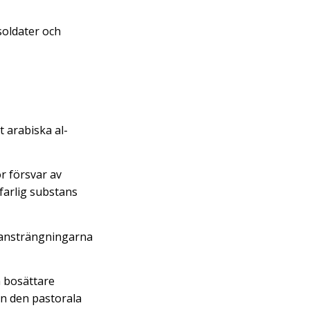
soldater och
 arabiska al-
r försvar av
farlig substans
h ansträngningarna
a bosättare
ån den pastorala