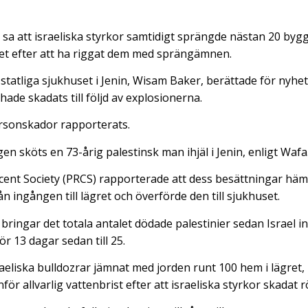
sa att israeliska styrkor samtidigt sprängde nästan 20 byg
ret efter att ha riggat dem med sprängämnen.
 statliga sjukhuset i Jenin, Wisam Baker, berättade för nyhet
hade skadats till följd av explosionerna.
personskador rapporterats.
n sköts en 73-årig palestinsk man ihjäl i Jenin, enligt Wafa
cent Society (PRCS) rapporterade att dess besättningar hä
 ingången till lägret och överförde den till sjukhuset.
ingar det totala antalet dödade palestinier sedan Israel inl
r 13 dagar sedan till 25.
raeliska bulldozrar jämnat med jorden runt 100 hem i lägret,
för allvarlig vattenbrist efter att israeliska styrkor skadat 