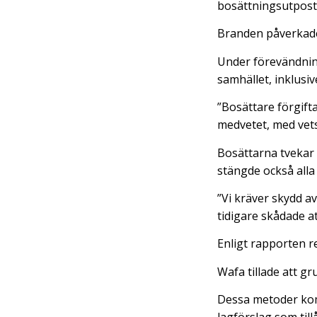
bosättningsutpost 
Branden påverkad
Under förevändning
samhället, inklusiv
”Bosättare förgift
medvetet, med vets
Bosättarna tvekar 
stängde också alla 
”Vi kräver skydd a
tidigare skådade at
Enligt rapporten 
Wafa tillade att g
Dessa metoder kom