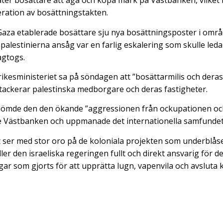
låter bosättare att äga och köpa mark på Västbanken, vilket
eration av bosättningstakten.
Gaza etablerade bosättare sju nya bosättningsposter i omr
palestinierna ansåg var en farlig eskalering som skulle leda ti
agtogs.
rikesministeriet sa på söndagen att ”bosättarmilis och deras
attackerar palestinska medborgare och deras fastigheter.
ördömde den den ökande ”aggressionen från ockupationen oc
 Västbanken och uppmanade det internationella samfundet 
et ser med stor oro på de koloniala projekten som underblå
ler den israeliska regeringen fullt och direkt ansvarig för 
ar som gjorts för att upprätta lugn, vapenvila och avsluta k