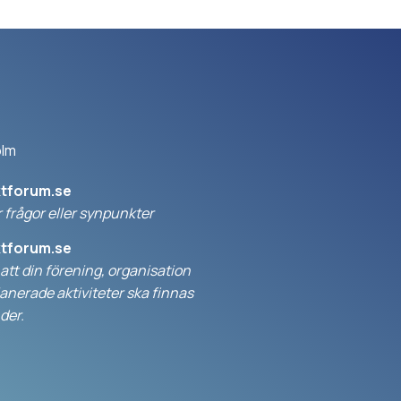
olm
ktforum.se
 frågor eller synpunkter
ktforum.se
l att din förening, organisation
anerade aktiviteter ska finnas
der.