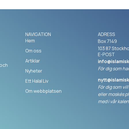
NAVIGATION
ADRESS
Hem
Box 7149
103 87 Stockh
Om oss
E-POST
Artiklar
info@islamis
 och
För dig som har
Nyheter
nytt@islamis
Ett Halal Liv
För dig som vil
Om webbplatsen
elle
r moskés pl
med i vår kalen