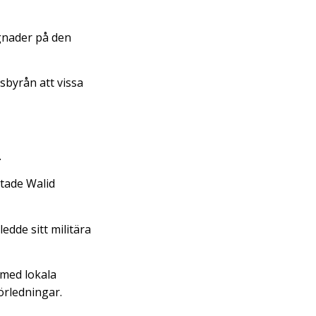
gnader på den
sbyrån att vissa
.
mtade Walid
edde sitt militära
 med lokala
rörledningar.