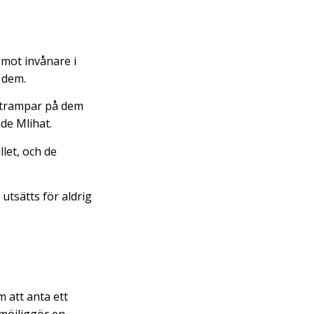
 mot invånare i
a dem.
r trampar på dem
de Mlihat.
let, och de
utsätts för aldrig
 att anta ett