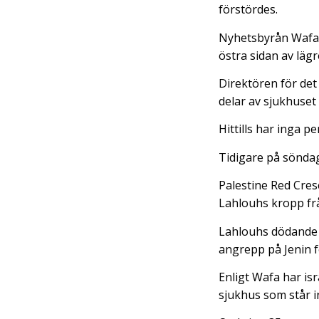
förstördes.
Nyhetsbyrån Wafa 
östra sidan av läg
Direktören för det
delar av sjukhuset 
Hittills har inga 
Tidigare på söndage
Palestine Red Cres
Lahlouhs kropp från
Lahlouhs dödande br
angrepp på Jenin fö
Enligt Wafa har is
sjukhus som står in