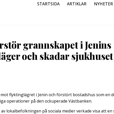
STARTSIDA
ARTIKLAR
NYHETER
örstör grannskapet i Jenins
läger och skadar sjukhuset
ill mot flyktinglägret i Jenin och förstört bostadshus som en d
iga operationer på den ockuperade Västbanken.
 av lokalbefolkningen på sociala medier verkade visa att en s