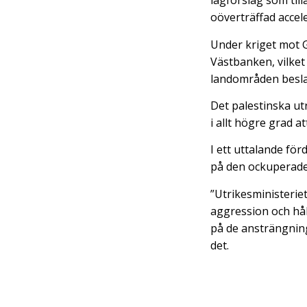
lagförslag som til
oöverträffad accel
Under kriget mot 
Västbanken, vilket 
landområden besl
Det palestinska ut
i allt högre grad 
I ett uttalande f
på den ockuperade
”Utrikesministeri
aggression och hål
på de ansträngning
det.