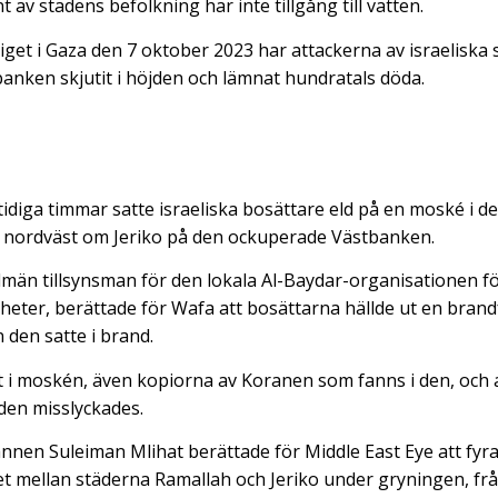
av stadens befolkning har inte tillgång till vatten.
iget i Gaza den 7 oktober 2023 har attackerna av israeliska 
anken skjutit i höjden och lämnat hundratals döda.
diga timmar satte israeliska bosättare eld på en moské i det
, nordväst om Jeriko på den ockuperade Västbanken.
lmän tillsynsman för den lokala Al-Baydar-organisationen fö
heter, berättade för Wafa att bosättarna hällde ut en brand
 den satte i brand.
lt i moskén, även kopiorna av Koranen som fanns i den, oc
nden misslyckades.
nen Suleiman Mlihat berättade för Middle East Eye att fyr
et mellan städerna Ramallah och Jeriko under gryningen, fr