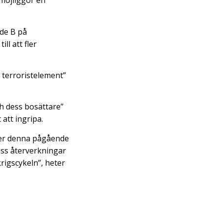
 möjliggör en
åde B på
ll att fler
 terroristelement”
h dess bosättare”
att ingripa.
ser denna pågående
dess återverkningar
rigscykeln”, heter