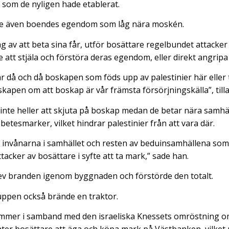
som de nyligen hade etablerat.
e även boendes egendom som låg nära moskén.
 av att beta sina får, utför bosättare regelbundet attacker
e att stjäla och förstöra deras egendom, eller direkt angrip
ar då och då boskapen som föds upp av palestinier här elle
kapen om att boskap är vår främsta försörjningskälla”, tilla
inte heller att skjuta på boskap medan de betar nära samhäl
betesmarker, vilket hindrar palestinier från att vara där.
v invånarna i samhället och resten av beduinsamhällena som 
tacker av bosättare i syfte att ta mark,” sade han.
rev branden igenom byggnaden och förstörde den totalt.
ruppen också brände en traktor.
mer i samband med den israeliska Knessets omröstning om