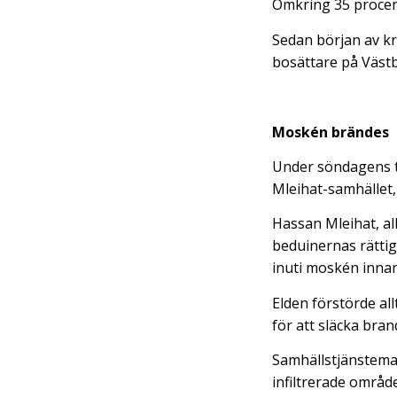
Omkring 35 procent 
Sedan början av kr
bosättare på Västb
Moskén brändes
Under söndagens ti
Mleihat-samhället
Hassan Mleihat, al
beduinernas rättig
inuti moskén innan
Elden förstörde al
för att släcka bra
Samhällstjänsteman
infiltrerade områd