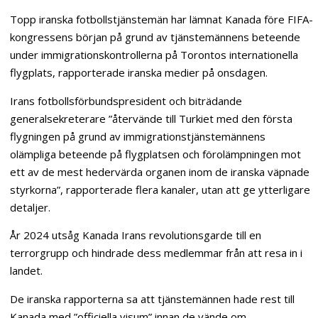
Topp iranska fotbollstjänstemän har lämnat Kanada före FIFA-
kongressens början på grund av tjänstemännens beteende
under immigrationskontrollerna på Torontos internationella
flygplats, rapporterade iranska medier på onsdagen.
Irans fotbollsförbundspresident och biträdande
generalsekreterare ”återvände till Turkiet med den första
flygningen på grund av immigrationstjänstemännens
olämpliga beteende på flygplatsen och förolämpningen mot
ett av de mest hedervärda organen inom de iranska väpnade
styrkorna”, rapporterade flera kanaler, utan att ge ytterligare
detaljer.
År 2024 utsåg Kanada Irans revolutionsgarde till en
terrorgrupp och hindrade dess medlemmar från att resa in i
landet.
De iranska rapporterna sa att tjänstemännen hade rest till
Kanada med ”officiella visum” innan de vände om.