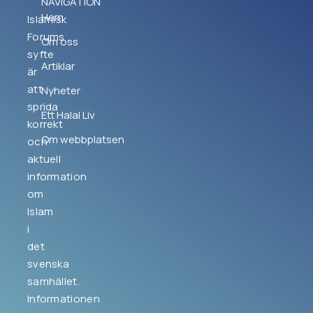
NAVIGATION
Hem
Islamisk
Forums
Om oss
syfte
Artiklar
är
att
Nyheter
sprida
Ett Halal Liv
korrekt
Om webbplatsen
och
aktuell
information
om
Islam
i
det
svenska
samhället.
Informationen