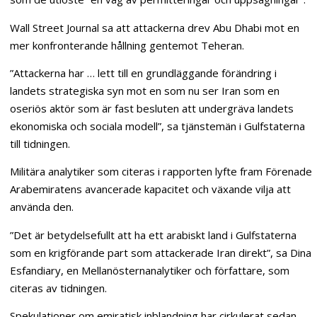
Wall Street Journal sa att attackerna drev Abu Dhabi mot en
mer konfronterande hållning gentemot Teheran.
”Attackerna har … lett till en grundläggande förändring i
landets strategiska syn mot en som nu ser Iran som en
oseriös aktör som är fast besluten att undergräva landets
ekonomiska och sociala modell”, sa tjänstemän i Gulfstaterna
till tidningen.
Militära analytiker som citeras i rapporten lyfte fram Förenade
Arabemiratens avancerade kapacitet och växande vilja att
använda den.
”Det är betydelsefullt att ha ett arabiskt land i Gulfstaterna
som en krigförande part som attackerade Iran direkt”, sa Dina
Esfandiary, en Mellanösternanalytiker och författare, som
citeras av tidningen.
Spekulationer om emiratisk inblandning har cirkulerat sedan