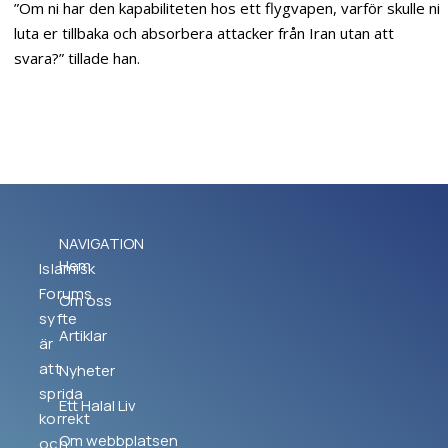
”Om ni har den kapabiliteten hos ett flygvapen, varför skulle ni
luta er tillbaka och absorbera attacker från Iran utan att
svara?” tillade han.
NAVIGATION
Hem
Islamisk
Forums
Om oss
syfte
Artiklar
är
att
Nyheter
sprida
Ett Halal Liv
korrekt
Om webbplatsen
och