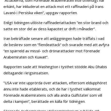
”Attackerna, som Förenade Arabemiraten inte offentligt har
erkänt, har inkluderat en attack mot ett raffinaderi på Irans
Lavanö i Persiska viken”, uppgav rapporten.
Enligt tidningen utlöste raffinaderiattacken ”en stor brand och
satte en stor del av dess kapacitet ur drift i månader”.
Iran bekräftade senare att anläggningen hade träffats i vad
de beskrev som en ”fiendeattack” och svarade med att avfyra
”en spärreld av missil- och drönarattacker mot Förenade
Arabemiraten och Kuwait”.
Rapporten sade att Washington i tysthet stödde Abu Dhabis
deltagande i krigsinsatsen.
”USA var inte upprörda över attacken, eftersom eldupphöret
ännu inte hade etablerats, och de har i tysthet välkomnat
Förenade Arabemiratens och alla andra Gulfstater som vill
delta i kampen”, berättade en källa för tidningen.