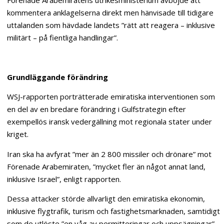
Förenade Arabemiratens utrikesministerium avböjde att
kommentera anklagelserna direkt men hänvisade till tidigare
uttalanden som hävdade landets ”rätt att reagera – inklusive
militärt – på fientliga handlingar”.
Grundläggande förändring
WSJ-rapporten porträtterade emiratiska interventionen som
en del av en bredare förändring i Gulfstrategin efter
exempellös iransk vedergällning mot regionala stater under
kriget.
Iran ska ha avfyrat ”mer än 2 800 missiler och drönare” mot
Förenade Arabemiraten, ”mycket fler än något annat land,
inklusive Israel”, enligt rapporten.
Dessa attacker störde allvarligt den emiratiska ekonomin,
inklusive flygtrafik, turism och fastighetsmarknaden, samtidigt
som de utlöste ”en våg av permitteringar och uppsägningar”.