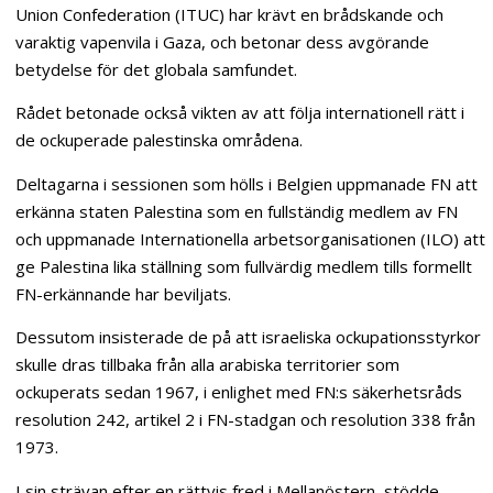
Union Confederation (ITUC) har krävt en brådskande och
varaktig vapenvila i Gaza, och betonar dess avgörande
betydelse för det globala samfundet.
Rådet betonade också vikten av att följa internationell rätt i
de ockuperade palestinska områdena.
Deltagarna i sessionen som hölls i Belgien uppmanade FN att
erkänna staten Palestina som en fullständig medlem av FN
och uppmanade Internationella arbetsorganisationen (ILO) att
ge Palestina lika ställning som fullvärdig medlem tills formellt
FN-erkännande har beviljats.
Dessutom insisterade de på att israeliska ockupationsstyrkor
skulle dras tillbaka från alla arabiska territorier som
ockuperats sedan 1967, i enlighet med FN:s säkerhetsråds
resolution 242, artikel 2 i FN-stadgan och resolution 338 från
1973.
I sin strävan efter en rättvis fred i Mellanöstern, stödde