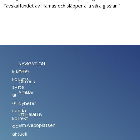
”avskaffandet av Hamas och släpper alla våra gisslan.”
NAVIGATION
Hem
Islamisk
Forums
Om oss
syfte
Artiklar
är
att
Nyheter
sprida
Ett Halal Liv
korrekt
Om webbplatsen
och
aktuell