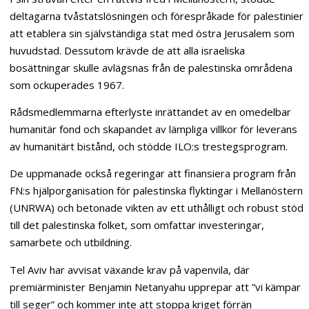
deltagarna tvåstatslösningen och förespråkade för palestinier
att etablera sin självständiga stat med östra Jerusalem som
huvudstad. Dessutom krävde de att alla israeliska
bosättningar skulle avlägsnas från de palestinska områdena
som ockuperades 1967.
Rådsmedlemmarna efterlyste inrättandet av en omedelbar
humanitär fond och skapandet av lämpliga villkor för leverans
av humanitärt bistånd, och stödde ILO:s trestegsprogram.
De uppmanade också regeringar att finansiera program från
FN:s hjälporganisation för palestinska flyktingar i Mellanöstern
(UNRWA) och betonade vikten av ett uthålligt och robust stöd
till det palestinska folket, som omfattar investeringar,
samarbete och utbildning.
Tel Aviv har avvisat växande krav på vapenvila, där
premiärminister Benjamin Netanyahu upprepar att ”vi kämpar
till seger” och kommer inte att stoppa kriget förrän