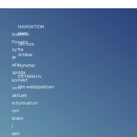
NAVIGATION
Hem
Islamisk
Forums
Om oss
syfte
Artiklar
är
att
Nyheter
sprida
Ett Halal Liv
korrekt
Om webbplatsen
och
aktuell
information
om
Islam
i
det