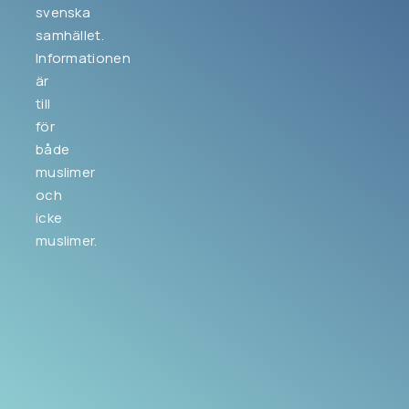
svenska
samhället.
Informationen
är
till
för
både
muslimer
och
icke
muslimer.