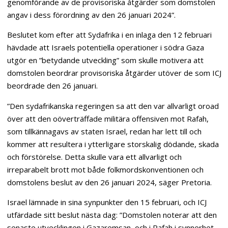
genomförande av de provisoriska åtgärder som domstolen
angav i dess förordning av den 26 januari 2024”.
Beslutet kom efter att Sydafrika i en inlaga den 12 februari
hävdade att Israels potentiella operationer i södra Gaza
utgör en ”betydande utveckling” som skulle motivera att
domstolen beordrar provisoriska åtgärder utöver de som ICJ
beordrade den 26 januari.
”Den sydafrikanska regeringen sa att den var allvarligt oroad
över att den oöverträffade militära offensiven mot Rafah,
som tillkännagavs av staten Israel, redan har lett till och
kommer att resultera i ytterligare storskalig dödande, skada
och förstörelse. Detta skulle vara ett allvarligt och
irreparabelt brott mot både folkmordskonventionen och
domstolens beslut av den 26 januari 2024, säger Pretoria.
Israel lämnade in sina synpunkter den 15 februari, och ICJ
utfärdade sitt beslut nästa dag: ”Domstolen noterar att den
senaste utvecklingen i Gazaremsan, och i Rafah i synnerhet,