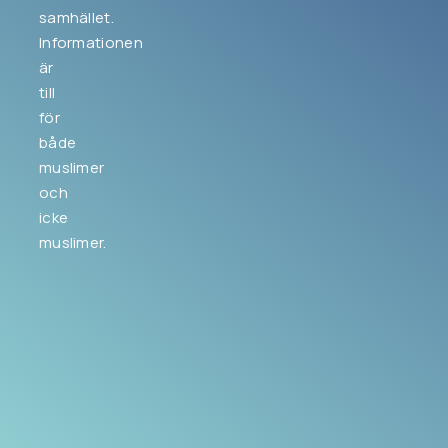
samhället.
Informationen
är
till
för
både
muslimer
och
icke
muslimer.