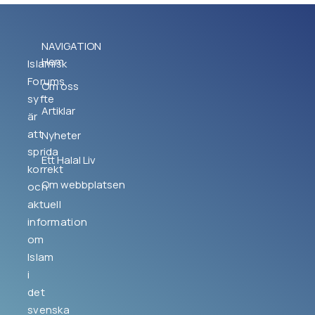
NAVIGATION
Hem
Islamisk
Forums
Om oss
syfte
Artiklar
är
att
Nyheter
sprida
Ett Halal Liv
korrekt
Om webbplatsen
och
aktuell
information
om
Islam
i
det
svenska