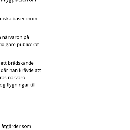
opeiska baser inom
ra närvaron på
tidigare publicerat
e ett brådskande
 där han krävde att
eras närvaro
g flygningar till
a åtgärder som