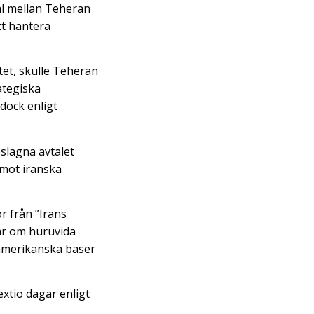
tal mellan Teheran
t hantera
tet, skulle Teheran
ategiska
 dock enligt
eslagna avtalet
mot iranska
r från ”Irans
år om huruvida
 amerikanska baser
extio dagar enligt