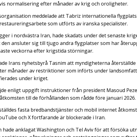
vis normalisering efter månader av krig och oroligheter.
rtsorganisation meddelade att Tabriz internationella flygplats o
restaureringsarbete som utförts av iranska specialister.
igger i nordvästra Iran, hade skadats under det senaste krig
den ansluter sig till tjugo andra flygplatser som har återup
ste veckorna efter krigstida störningar.
de Irans nyhetsbyrå Tasnim att myndigheterna återställde ti
fter månader av restriktioner som införts under landsomfat
fierades under kriget.
ljde enligt uppgift instruktioner från president Masoud Pez
 åtkomsten till de förhållanden som rådde före januari 2026.
ställdes fasta bredbandstjänster och mobil internet åtkoms
uTube och X fortfarande är blockerade i Iran.
 hade anklagat Washington och Tel Aviv för att försöka ut