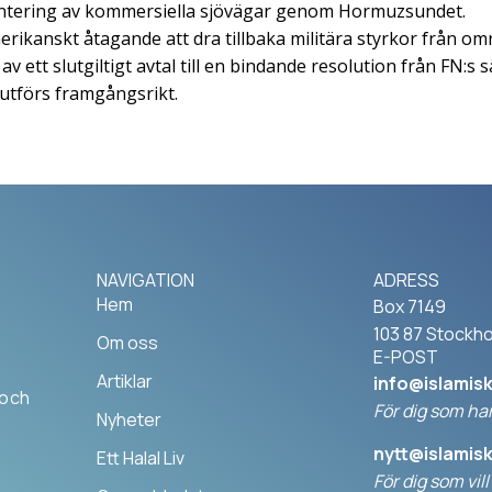
ntering av kommersiella sjövägar genom Hormuzsundet.
erikanskt åtagande att dra tillbaka militära styrkor från om
v ett slutgiltigt avtal till en bindande resolution från FN:s
utförs framgångsrikt.
NAVIGATION
ADRESS
Hem
Box 7149
103 87 Stockh
Om oss
E-POST
Artiklar
info@islamis
 och
För dig som har
Nyheter
nytt@islamis
Ett Halal Liv
För dig som vil