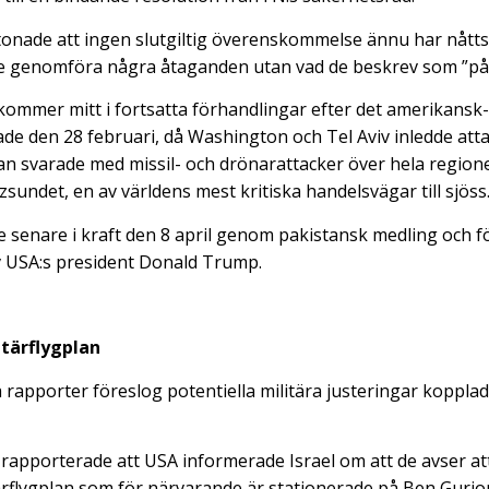
tonade att ingen slutgiltig överenskommelse ännu har nåtts
e genomföra några åtaganden utan vad de beskrev som ”påta
mmer mitt i fortsatta förhandlingar efter det amerikansk-i
de den 28 februari, då Washington och Tel Aviv inledde att
an svarade med missil- och drönarattacker över hela region
undet, en av världens mest kritiska handelsvägar till sjöss
e senare i kraft den 8 april genom pakistansk medling och f
v USA:s president Donald Trump.
tärflygplan
 rapporter föreslog potentiella militära justeringar kopplade
rapporterade att USA informerade Israel om att de avser att 
ärflygplan som för närvarande är stationerade på Ben Gurio