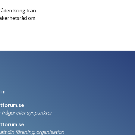
råden kring Iran.
 säkerhetsråd om
olm
ktforum.se
 frågor eller synpunkter
ktforum.se
l att din förening, organisation