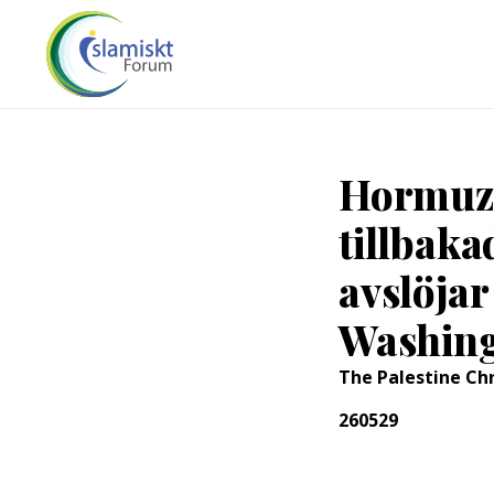
Hormuz, 
tillbak
avslöjar
Washin
The Palestine Ch
260529