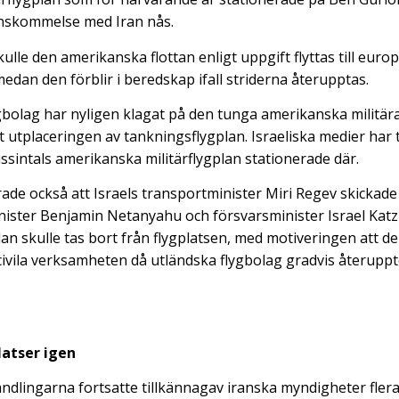
enskommelse med Iran nås.
ulle den amerikanska flottan enligt uppgift flyttas till eur
edan den förblir i beredskap ifall striderna återupptas.
flygbolag har nyligen klagat på den tunga amerikanska militä
lt utplaceringen av tankningsflygplan. Israeliska medier har 
ussintals amerikanska militärflygplan stationerade där.
ade också att Israels transportminister Miri Regev skickad
inister Benjamin Netanyahu och försvarsminister Israel Katz
an skulle tas bort från flygplatsen, med motiveringen att d
 civila verksamheten då utländska flygbolag gradvis återuppto
latser igen
andlingarna fortsatte tillkännagav iranska myndigheter fler