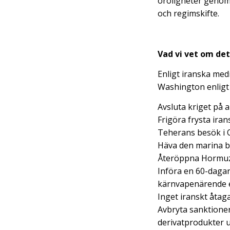
oroligheter genom 
och regimskifte.
Vad vi vet om det
Enligt iranska me
Washington enligt 
Avsluta kriget på a
Frigöra frysta ira
Teherans besök i 
Häva den marina b
Återöppna Hormuz
Införa en 60-dagar
kärnvapenärende e
Inget iranskt åtaga
Avbryta sanktioner
derivatprodukter 