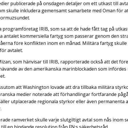
edier publicerade på onsdagen detaljer om ett utkast till av
m skulle inkludera gemensamt samarbete med Oman för at
Hormuzsundet.
iga programföretag IRIB, som sa att de hade fått tag på utkas
älla antalet kommersiella fartyg som passerar genom den str
våerna före konflikten inom en månad. Militära fartyg skulle
för avtalet.
izan, som hänvisar till IRIB, rapporterade också att det för
phävande av den amerikanska marinblockaden som infördes 
et.
sutom att Washington lovade att dra tillbaka militära styrko
 iranska medier noterade att förhandlingar fortfarande påg
äller utplacerade regionala styrkor eller även permanenta
.
rade ramverket skulle varje slutgiltigt avtal som nås inom s
till en bindande resolution från FN:s säkerhetsråd.