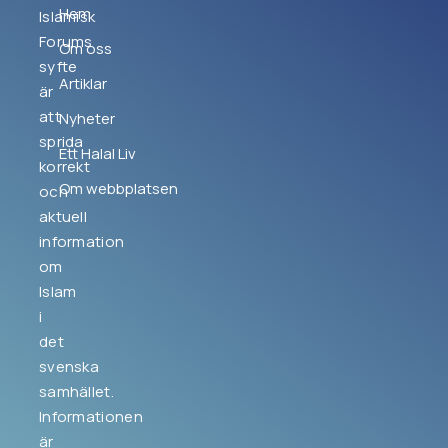
Hem
Islamisk
Forums
Om oss
syfte
Artiklar
är
att
Nyheter
sprida
Ett Halal Liv
korrekt
Om webbplatsen
och
aktuell
information
om
Islam
i
det
svenska
samhället.
Informationen
är