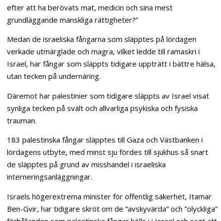
efter att ha berövats mat, medicin och sina mest
grundläggande mänskliga rättigheter?”
Medan de israeliska fångarna som släpptes på lördagen
verkade utmärglade och magra, vilket ledde till ramaskri i
Israel, har fångar som släppts tidigare uppträtt i bättre hälsa,
utan tecken på undernäring.
Däremot har palestinier som tidigare släppts av Israel visat
synliga tecken på svält och allvarliga psykiska och fysiska
trauman.
183 palestinska fångar släpptes till Gaza och Västbanken i
lördagens utbyte, med minst sju fördes till sjukhus så snart
de släpptes på grund av misshandel i israeliska
interneringsanläggningar.
Israels högerextrema minister för offentlig säkerhet, Itamar
Ben-Gvir, har tidigare skröt om de ”avskyvärda” och ”olyckliga”
förhållanden som palestinska fångar hölls i i Israel och sagt att