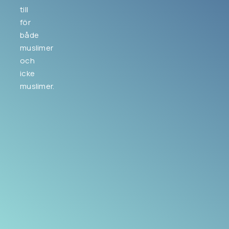
till
för
både
muslimer
och
icke
muslimer.