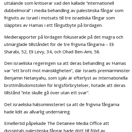
uttalande som kritiserar vad den kallade ”internationell
dubbelmoral” i media behandling av palestinska fångar som
frigivits av Israel i motsats till tre israeliska fångar som
släpptes av Hamas i ett fångutbyte på lördagen.
Medierapporter på lördagen fokuserade på det magra och
utmärglade tillståndet för de tre frigivna fångarna – Eli
Sharabi, 52, Eli Levy, 34, och Ohad Ben-Ami, 58.
Den israeliska regeringen sa att deras behandling av Hamas
var ”ett brott mot mänskligheten”, där Israels premiärminister
Benjamin Netanyahu, som själv är efterlyst av Internationella
brottmålsdomstolen för krigsförbrytelser, hotade att deras
tillstånd ”inte skulle gå över utan ett svar”.
Det israeliska hälsoministeriet sa att de frigivna fångarna
hade lidit av allvarlig undernäring.
Emellertid påpekade The Detainee Media Office att
dussintals palestinska fångar hade dött till följd av