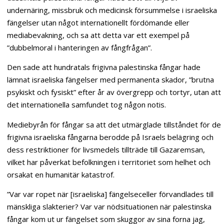
undernäring, missbruk och medicinsk försummelse i israeliska
fängelser utan något internationellt fördömande eller
mediabevakning, och sa att detta var ett exempel på
”dubbelmoral i hanteringen av fångfrågan”.
Den sade att hundratals frigivna palestinska fångar hade
lämnat israeliska fängelser med permanenta skador, ”brutna
psykiskt och fysiskt” efter år av övergrepp och tortyr, utan att
det internationella samfundet tog någon notis.
Mediebyrån för fångar sa att det utmärglade tillståndet för de
frigivna israeliska fångarna berodde på Israels belägring och
dess restriktioner för livsmedels tillträde till Gazaremsan,
vilket har påverkat befolkningen i territoriet som helhet och
orsakat en humanitär katastrof.
”Var var ropet när [israeliska] fängelseceller förvandlades till
mänskliga slakterier? Var var nödsituationen när palestinska
fångar kom ut ur fängelset som skuggor av sina forna jag,