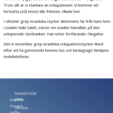
Trots allt är vi starkare än ockupationen. Vi kommer att
fortsätta (stå emot) tills friheten, tillade hon.
I oktober grep israeliska styrkor aktivistens far från hans hem
i staden Nabi Saleh, väster om staden Ramallah, på den
ockuperade Västbanken. Han sitter fortfarande i fängelse.
Den 6 november grep israeliska ockupationsstyrkor Ahed
efter att ha genomsökt hennes hus och beslagtagit familjens
mobiltelefoner.
NAVIGATION
Hem
Islamisk
Forums
Om oss
syfte