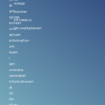
Artiklar
är
att
Nyheter
sprida
Ett Halal Liv
korrekt
Om webbplatsen
och
aktuell
information
om
Islam
i
det
svenska
samhället.
Informationen
är
till
för
både