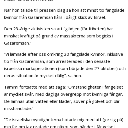
När hon talade till pressen idag sa hon att minst tio fängslade
kvinnor från Gazaremsan hålls i dåligt skick av Israel.
Den 23-årige aktivisten sa att ”glädjen (för friheten) har
minskat kraftigt på grund av massakrerna som begicks i
Gazaremsan.”
”Vi lämnade efter oss omkring 30 fängslade kvinnor, inklusive
tio från Gazaremsan, som arresterades i den senaste
israeliska markoperationen (som började den 27 oktober) och
deras situation är mycket dålig”, sa hon.
Tamimi fortsatte med att säga: ”Omständigheten i fängelset
är mycket svår, med dagliga övergrepp mot kvinnliga fångar.
De lämnas utan vatten eller kläder, sover på golvet och blir
misshandlade.”
”De israeliska myndigheterna hotade mig med att (ge sig på)
min far om jag pratade om något som händer i fängelset.