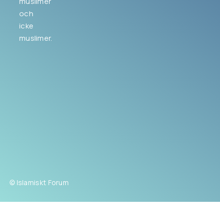
muslimer
och
icke
muslimer.
© Islamiskt Forum