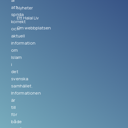
är
att
Nyheter
sprida
Ett Halal Liv
korrekt
Om webbplatsen
och
aktuell
information
om
Islam
i
det
svenska
samhället.
Informationen
är
till
för
både