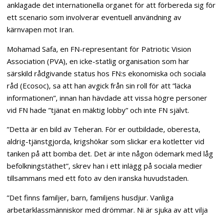
anklagade det internationella organet för att förbereda sig för
ett scenario som involverar eventuell användning av
kärnvapen mot Iran.
Mohamad Safa, en FN-representant för Patriotic Vision
Association (PVA), en icke-statlig organisation som har
särskild rådgivande status hos FN:s ekonomiska och sociala
råd (Ecosoc), sa att han avgick från sin roll för att ”läcka
informationen”, innan han hävdade att vissa högre personer
vid FN hade ”tjänat en mäktig lobby” och inte FN självt.
”Detta är en bild av Teheran. För er outbildade, oberesta,
aldrig-tjänstgjorda, krigshökar som slickar era kotletter vid
tanken på att bomba det. Det är inte någon ödemark med låg
befolkningstäthet”, skrev han i ett inlägg på sociala medier
tillsammans med ett foto av den iranska huvudstaden.
”Det finns familjer, barn, familjens husdjur. Vanliga
arbetarklassmänniskor med drömmar. Ni är sjuka av att vilja