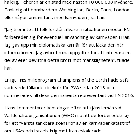
ha krig. Teheran är en stad med nästan 10 000 000 invånare.
Tänk dig att bombardera Washington, Berlin, Paris, London
eller någon annanstans med kärnvapen”, sa han.
”Jag tror inte att folk förstår allvaret i situationen medan FN
förbereder sig för eventuell användning av kärnvapen i Iran…
Jag gav upp min diplomatiska karriär för att läcka den här
informationen. Jag avbröt mina uppgifter för att inte vara en
del av eller bevittna detta brott mot mänskligheten”, tillade
han.
Enligt FN:s miljöprogram Champions of the Earth hade Safa
varit verkställande direktör för PVA sedan 2013 och
nominerades till dess permanenta representant vid FN 2016.
Hans kommentarer kom dagar efter att tjänstemän vid
Världshälsoorganisationen (WHO) sa att de förberedde sig
för ett ”värsta tänkbara scenario” av en kärnvapenkatastrof
om USA:s och Israels krig mot Iran eskalerade.