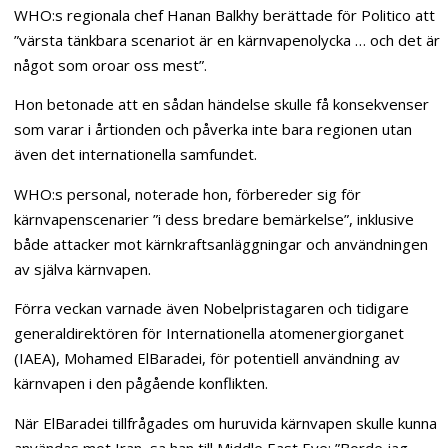
WHO:s regionala chef Hanan Balkhy berättade för Politico att
”värsta tänkbara scenariot är en kärnvapenolycka … och det är
något som oroar oss mest”.
Hon betonade att en sådan händelse skulle få konsekvenser
som varar i årtionden och påverka inte bara regionen utan
även det internationella samfundet.
WHO:s personal, noterade hon, förbereder sig för
kärnvapenscenarier ”i dess bredare bemärkelse”, inklusive
både attacker mot kärnkraftsanläggningar och användningen
av själva kärnvapen.
Förra veckan varnade även Nobelpristagaren och tidigare
generaldirektören för Internationella atomenergiorganet
(IAEA), Mohamed ElBaradei, för potentiell användning av
kärnvapen i den pågående konflikten.
När ElBaradei tillfrågades om huruvida kärnvapen skulle kunna
användas mot Iran, sa han till Middle East Eye: ”Borde jag