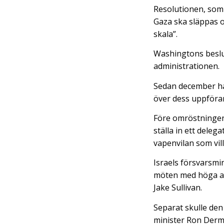
Resolutionen, som 
Gaza ska släppas oc
skala”.
Washingtons beslut
administrationen.
Sedan december ha
över dess uppföra
Före omröstningen
ställa in ett dele
vapenvilan som vill
Israels försvarsmi
möten med höga am
Jake Sullivan.
Separat skulle den
minister Ron Derme