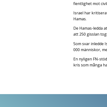
fientlighet mot civi
Israel har kritiser
Hamas.
De Hamas-ledda at
att 250 gisslan togs
Som svar inledde I
000 människor, mes
En nyligen FN-stöd
kris som många har