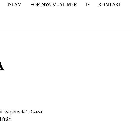
ISLAM
FÖR NYA MUSLIMER
IF
KONTAKT
A
 vapenvila” i Gaza
 från