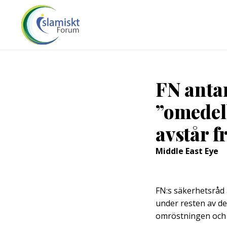
FN anta
”omedelb
avstår f
Middle East Eye
FN:s säkerhetsråd
under resten av d
omröstningen och a