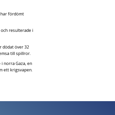
t har fördömt
och resulterade i
r dödat över 32
a till spillror.
 i norra Gaza, en
m ett krigsvapen.