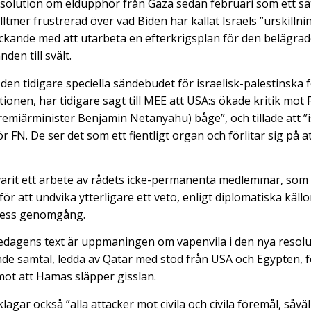
solution om eldupphör från Gaza sedan februari som ett sätt
tmer frustrerad över vad Biden har kallat Israels ”urskill
yckande med att utarbeta en efterkrigsplan för den belägra
den till svält.
den tidigare speciella sändebudet för israelisk-palestinska 
onen, har tidigare sagt till MEE att USA:s ökade kritik mot
premiärminister Benjamin Netanyahu) båge”, och tillade att ”
r FN. De ser det som ett fientligt organ och förlitar sig på 
varit ett arbete av rådets icke-permanenta medlemmar, so
r att undvika ytterligare ett veto, enligt diplomatiska käll
 dess genomgång.
 fredagens text är uppmaningen om vapenvila i den nya resolu
nde samtal, ledda av Qatar med stöd från USA och Egypten, f
 mot att Hamas släpper gisslan.
agar också ”alla attacker mot civila och civila föremål, såväl