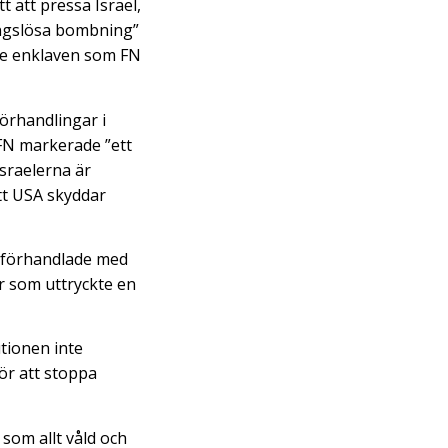
 att pressa Israel,
ningslösa bombning”
de enklaven som FN
förhandlingar i
 FN markerade ”ett
israelerna är
att USA skyddar
m förhandlade med
or som uttryckte en
tionen inte
ör att stoppa
 som allt våld och