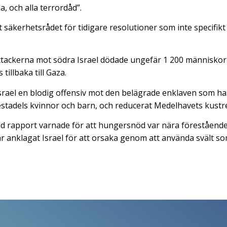
la, och alla terrordåd”.
at säkerhetsrådet för tidigare resolutioner som inte specifik
tackerna mot södra Israel dödade ungefär 1 200 människor 
 tillbaka till Gaza.
srael en blodig offensiv mot den belägrade enklaven som ha
tadels kvinnor och barn, och reducerat Medelhavets kustrems
d rapport varnade för att hungersnöd var nära förestående
 anklagat Israel för att orsaka genom att använda svält so