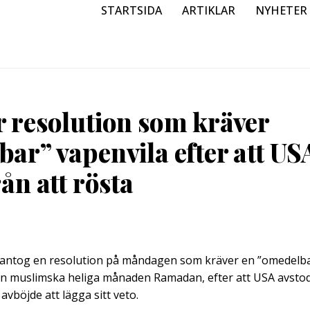
STARTSIDA
ARTIKLAR
NYHETER
r resolution som kräver
ar” vapenvila efter att US
rån att rösta
 antog en resolution på måndagen som kräver en ”omedelbar
en muslimska heliga månaden Ramadan, efter att USA avstod
vböjde att lägga sitt veto.