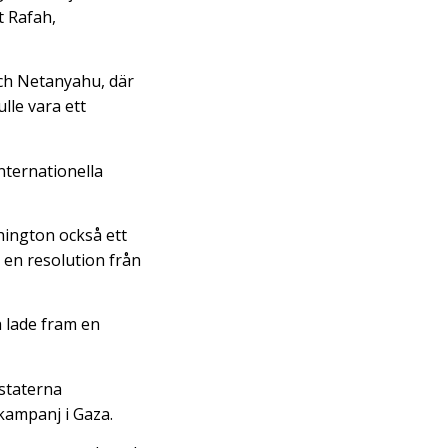
t Rafah,
ch Netanyahu, där
ulle vara ett
nternationella
hington också ett
 en resolution från
h lade fram en
staterna
 kampanj i Gaza.