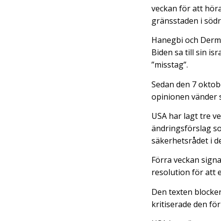
veckan för att hör
gränsstaden i södr
Hanegbi och Derme
Biden sa till sin i
”misstag”.
Sedan den 7 oktobe
opinionen vänder s
USA har lagt tre v
ändringsförslag so
säkerhetsrådet i 
Förra veckan signal
resolution för att
Den texten blocke
kritiserade den för