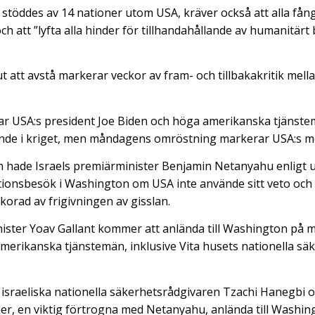
stöddes av 14 nationer utom USA, kräver också att alla fång
h att ”lyfta alla hinder för tillhandahållande av humanitärt 
 att avstå markerar veckor av fram- och tillbakakritik mella
r USA:s president Joe Biden och höga amerikanska tjänste
nde i kriget, men måndagens omröstning markerar USA:s mes
 hade Israels premiärminister Benjamin Netanyahu enligt u
gationsbesök i Washington om USA inte använde sitt veto och 
korad av frigivningen av gisslan.
nister Yoav Gallant kommer att anlända till Washington på m
erikanska tjänstemän, inklusive Vita husets nationella sä
 israeliska nationella säkerhetsrådgivaren Tzachi Hanegbi o
r, en viktig förtrogna med Netanyahu, anlända till Washing