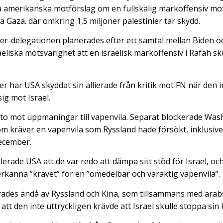
a amerikanska motförslag om en fullskalig markoffensiv mo
a Gaza. där omkring 1,5 miljoner palestinier tar skydd.
r-delegationen planerades efter ett samtal mellan Biden o
sraeliska motsvarighet att en israelisk markoffensiv i Rafah sk
r har USA skyddat sin allierade från kritik mot FN när den i
ig mot Israel.
eto mot uppmaningar till vapenvila. Separat blockerade Was
m kräver en vapenvila som Ryssland hade försökt, inklusive
december.
erade USA att de var redo att dämpa sitt stöd för Israel, oc
 erkänna ”kravet” för en ”omedelbar och varaktig vapenvila”.
rades ändå av Ryssland och Kina, som tillsammans med arab
 att den inte uttryckligen krävde att Israel skulle stoppa sin