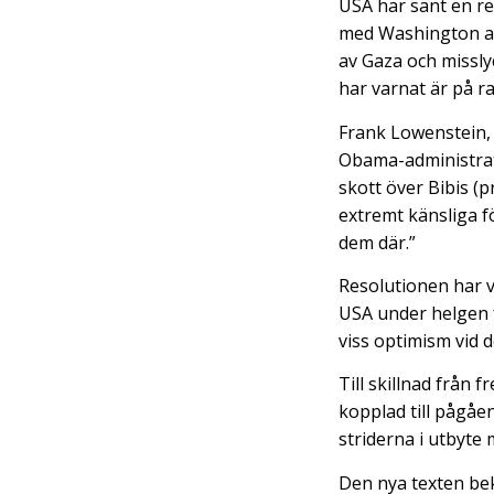
USA har sänt en re
med Washington all
av Gaza och missl
har varnat är på ran
Frank Lowenstein, 
Obama-administrati
skott över Bibis (
extremt känsliga fö
dem där.”
Resolutionen har 
USA under helgen fö
viss optimism vid
Till skillnad från
kopplad till pågåe
striderna i utbyte
Den nya texten bekl