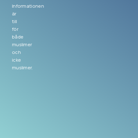
Informationen
är
till
för
både
muslimer
och
icke
muslimer.