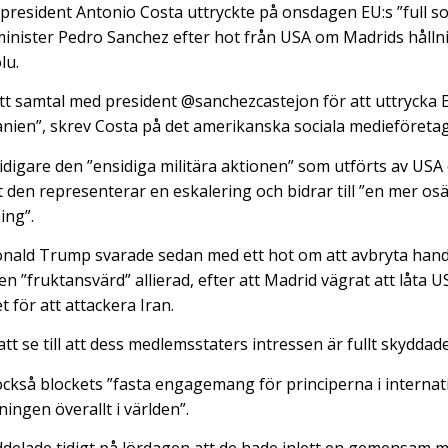
president Antonio Costa uttryckte på onsdagen EU:s ”full so
inister Pedro Sanchez efter hot från USA om Madrids hålln
lu.
ett samtal med president @sanchezcastejon för att uttrycka E
anien”, skrev Costa på det amerikanska sociala medieföretag
idigare den ”ensidiga militära aktionen” som utförts av USA 
 den representerar en eskalering och bidrar till ”en mer osä
ing”.
onald Trump svarade sedan med ett hot om att avbryta han
en ”fruktansvärd” allierad, efter att Madrid vägrat att låta 
t för att attackera Iran.
tt se till att dess medlemsstaters intressen är fullt skyddade
ckså blockets ”fasta engagemang för principerna i internati
ingen överallt i världen”.