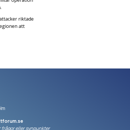
litär operation
.
attacker riktade
regionen att
olm
ktforum.se
 frågor eller synpunkter