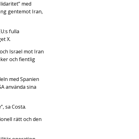
lidaritet” med
ing gentemot Iran,
U:s fulla
et X.
och Israel mot Iran
ker och fientlig
deln med Spanien
USA använda sina
”, sa Costa.
onell rätt och den