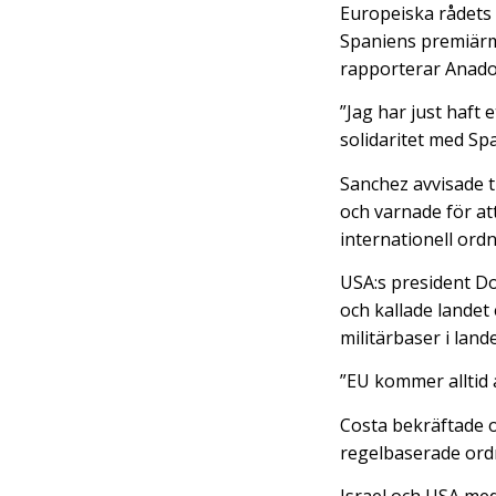
Europeiska rådets 
Spaniens premiärm
rapporterar Anado
”Jag har just haft 
solidaritet med Sp
Sanchez avvisade t
och varnade för att
internationell ordn
USA:s president D
och kallade landet 
militärbaser i lande
”EU kommer alltid a
Costa bekräftade o
regelbaserade ordn