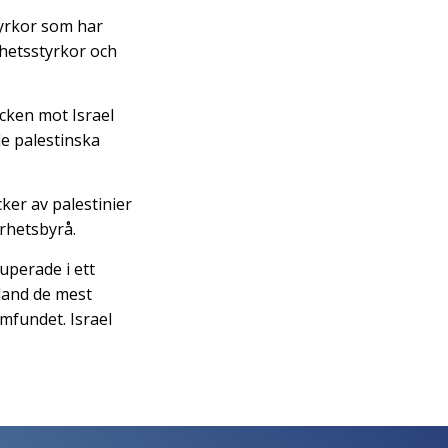
tyrkor som har
rhetsstyrkor och
cken mot Israel
de palestinska
ker av palestinier
erhetsbyrå.
uperade i ett
bland de mest
amfundet. Israel