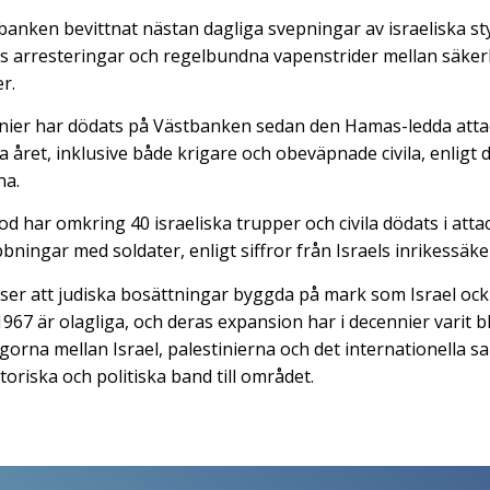
banken bevittnat nästan dagliga svepningar av israeliska s
ls arresteringar och regelbundna vapenstrider mellan säke
r.
inier har dödats på Västbanken sedan den Hamas-ledda atta
 året, inklusive både krigare och obeväpnade civila, enligt 
na.
 har omkring 40 israeliska trupper och civila dödats i attac
bningar med soldater, enligt siffror från Israels inrikessäk
nser att judiska bosättningar byggda på mark som Israel ock
967 är olagliga, och deras expansion har i decennier varit 
gorna mellan Israel, palestinierna och det internationella s
storiska och politiska band till området.