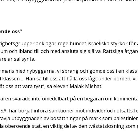
ömde oss”
tighetsgrupper anklagar regelbundet israeliska styrkor för a
um och ibland till och med ansluta sig själva. Rättsliga åtgä
e är sällsynta.
mmans med nybyggarna, vi sprang och gömde oss i en klass
till klassen … Han sa till oss att hålla oss lågt under borden, 
t oss att vara tyst”, sa eleven Malak Mlehat.
litären svarade inte omedelbart på en begäran om kommenta
USA, har börjat införa sanktioner mot individer och utsätts 
tävja utbyggnaden av bosättningar på mark som palestinier
da oberoende stat, en viktig del av den tvåstatslösning som