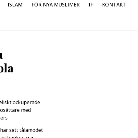
ISLAM
FÖR NYA MUSLIMER
IF
KONTAKT
a
ola
aeliskt ockuperade
 bosättare med
ers.
 har satt tålamodet
 Västbanken när