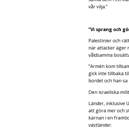
vår vilja.”
”Vi sprang och g
Palestinier och rät
när attacker äger r
våldsamma bosättar
”Armén kom tillsa
gick inte tillbaka 
bordet och han sa å
Den israeliska mi
Länder, inklusive 
att göra mer och s
kärnan i en framti
västländer.