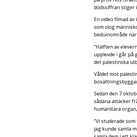
dödssiffran stiger 
En video filmad av
som slog människor
beduinområde nära
”Hälften av elevern
upplevde i går på 
det palestinska utb
Våldet mot palesti
bosättningsbyggan
Sedan den 7 oktobe
sådana attacker frå
humanitära organ, 
”Vi studerade som 
jag kunde samla mi
samla dem i ett k