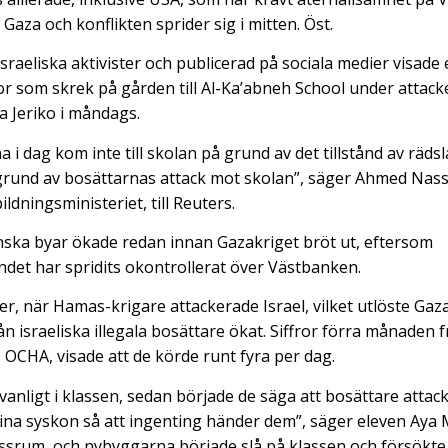
i Gaza och konflikten sprider sig i mitten. Öst.
 israeliska aktivister och publicerad på sociala medier visad
 som skrek på gården till Al-Ka’abneh School under attacke
 Jeriko i måndags.
a i dag kom inte till skolan på grund av det tillstånd av räds
grund av bosättarnas attack mot skolan”, säger Ahmed Nass
ildningsministeriet, till Reuters.
nska byar ökade redan innan Gazakriget bröt ut, eftersom
det har spridits okontrollerat över Västbanken.
r, när Hamas-krigare attackerade Israel, vilket utlöste Gaza
n israeliska illegala bosättare ökat. Siffror förra månaden 
OCHA, visade att de körde runt fyra per dag.
vanligt i klassen, sedan började de säga att bosättare attac
na syskon så att ingenting händer dem”, säger eleven Aya 
lassrum, och nybyggarna började slå på klassen och försökt