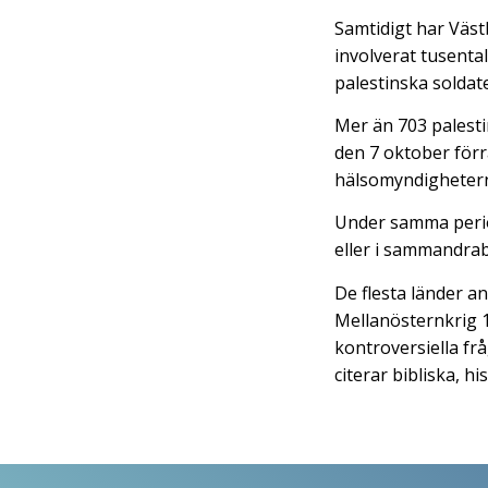
Samtidigt har Väst
involverat tusenta
palestinska soldate
Mer än 703 palest
den 7 oktober förra
hälsomyndigheter
Under samma period
eller i sammandrab
De flesta länder a
Mellanösternkrig 1
kontroversiella frå
citerar bibliska, hi