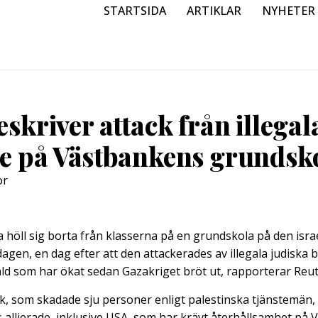
STARTSIDA
ARTIKLAR
NYHETER
eskriver attack från illegal
re på Västbankens grundsk
or
a höll sig borta från klasserna på en grundskola på den isr
agen, en dag efter att den attackerades av illegala judiska
åld som har ökat sedan Gazakriget bröt ut, rapporterar Reut
k, som skadade sju personer enligt palestinska tjänstemän,
s allierade, inklusive USA, som har krävt återhållsamhet på