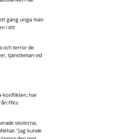
e ett gäng unga män
n i ett
la och terror de
er, tjänsteman vid
-konflikten, har
från FN:s
kerade skolorna,
Mlehat. ”Jag kunde
e öppna den mot