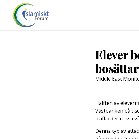
Elever b
bosätta
Middle East Monit
Hälften av elevern
Västbanken på tisd
träfladdermöss i v
Denna typ av attac
på prov hos Israel