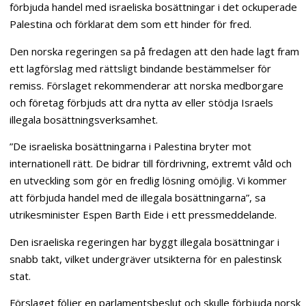
förbjuda handel med israeliska bosättningar i det ockuperade
Palestina och förklarat dem som ett hinder för fred.
Den norska regeringen sa på fredagen att den hade lagt fram
ett lagförslag med rättsligt bindande bestämmelser för
remiss. Förslaget rekommenderar att norska medborgare
och företag förbjuds att dra nytta av eller stödja Israels
illegala bosättningsverksamhet.
”De israeliska bosättningarna i Palestina bryter mot
internationell rätt. De bidrar till fördrivning, extremt våld och
en utveckling som gör en fredlig lösning omöjlig. Vi kommer
att förbjuda handel med de illegala bosättningarna”, sa
utrikesminister Espen Barth Eide i ett pressmeddelande.
Den israeliska regeringen har byggt illegala bosättningar i
snabb takt, vilket undergräver utsikterna för en palestinsk
stat.
Förslaget följer en parlamentsbeslut och skulle förbjuda norsk