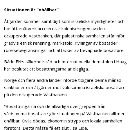
Situationen är ”ohållbar”
Åtgärden kommer samtidigt som israeliska myndigheter och
bosättarnätverk accelererar koloniseringen av den
ockuperade Västbanken, där palestinska samhällen står inför
gradvis etnisk rensning, markstöld, rivningar av bostäder,
rörelsebegränsningar och attacker av beväpnade bosättare.
Både FN:s säkerhetsråd och Internationella domstolen i Haag
har beslutat att bosättningarna är olagliga.
Norge och flera andra länder införde tidigare denna månad
sanktioner och åtgärder mot våldsamma israeliska bosättare
på den ockuperade Västbanken.
”Bosättningarna och de allvarliga övergreppen från
våldsamma bosättare gör situationen på Västbanken alltmer
ohållbar. Civila dödas, ekonomin stryps och lokala samhällen
förstörs. Detta måste få ett slut”, sa Eide.