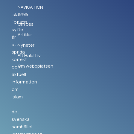
NAVIGATION
Hem
Islamisk
Forums
Om oss
syfte
Artiklar
är
att
Nyheter
sprida
Ett Halal Liv
korrekt
Om webbplatsen
och
aktuell
information
om
Islam
i
det
svenska
samhället.