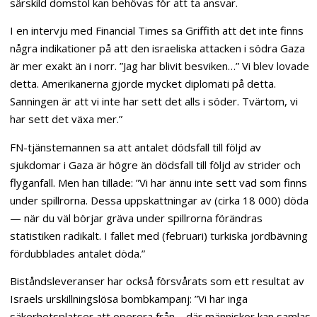
särskild domstol kan behövas för att ta ansvar.
I en intervju med Financial Times sa Griffith att det inte finns
några indikationer på att den israeliska attacken i södra Gaza
är mer exakt än i norr. ”Jag har blivit besviken…” Vi blev lovade
detta. Amerikanerna gjorde mycket diplomati på detta.
Sanningen är att vi inte har sett det alls i söder. Tvärtom, vi
har sett det växa mer.”
FN-tjänstemannen sa att antalet dödsfall till följd av
sjukdomar i Gaza är högre än dödsfall till följd av strider och
flyganfall. Men han tillade: ”Vi har ännu inte sett vad som finns
under spillrorna. Dessa uppskattningar av (cirka 18 000) döda
— när du väl börjar gräva under spillrorna förändras
statistiken radikalt. I fallet med (februari) turkiska jordbävning
fördubblades antalet döda.”
Biståndsleveranser har också försvårats som ett resultat av
Israels urskillningslösa bombkampanj: ”Vi har inga
säkerhetsplatser att operera från – där människor kan samlas