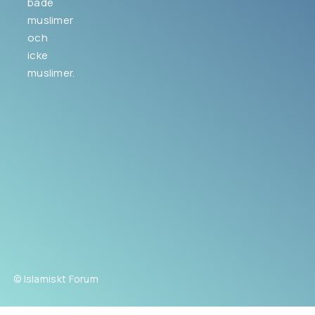
både
muslimer
och
icke
muslimer.
© Islamiskt Forum