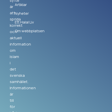
syfte
Artiklar
är
att
Nyheter
sprida
Ett Halal Liv
korrekt
Om webbplatsen
och
aktuell
information
om
Islam
i
det
svenska
samhället.
Informationen
är
till
för