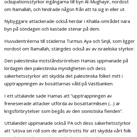
ockupationsstyrkor ingångarna till byn Al-Mughayir, nordost
om Ramallah, och hindrade någon från att ta sig in eller ut.
Nybyggare attackerade också herdar i Khalila-området nära
byn på söndagen och kastade stenar på dem.
Huvudentréerna till städerna Turmus Aya och Sinjil, som ligger
nordost om Ramallah, stängdes också av av israeliska styrkor.
Den palestinska motståndsrörelsen Hamas uppmanade på
lördagen den palestinska myndigheten och dess
säkerhetsstyrkor att skydda det palestinska folket mitt i
upptrappningen av bosättarnas våld på Västbanken.
I ett uttalande sade Hamas att ”upptrappningen av
frenesierade attacker utförda av bosättarmilisen (…) är
krigsförbrytelser som begås av den sionistiska fienden”.
Uttalandet uppmanade också PA och dess säkerhetsstyrkor
att ”utöva sin roll som de anförtrotts för att skydda vårt folk