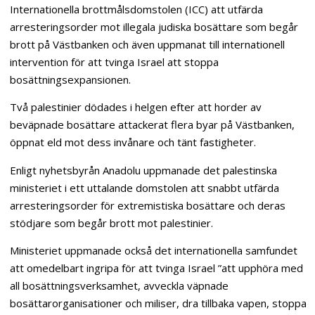
Internationella brottmålsdomstolen (ICC) att utfärda
arresteringsorder mot illegala judiska bosättare som begår
brott på Västbanken och även uppmanat till internationell
intervention för att tvinga Israel att stoppa
bosättningsexpansionen.
Två palestinier dödades i helgen efter att horder av
beväpnade bosättare attackerat flera byar på Västbanken,
öppnat eld mot dess invånare och tänt fastigheter.
Enligt nyhetsbyrån Anadolu uppmanade det palestinska
ministeriet i ett uttalande domstolen att snabbt utfärda
arresteringsorder för extremistiska bosättare och deras
stödjare som begår brott mot palestinier.
Ministeriet uppmanade också det internationella samfundet
att omedelbart ingripa för att tvinga Israel ”att upphöra med
all bosättningsverksamhet, avveckla väpnade
bosättarorganisationer och miliser, dra tillbaka vapen, stoppa