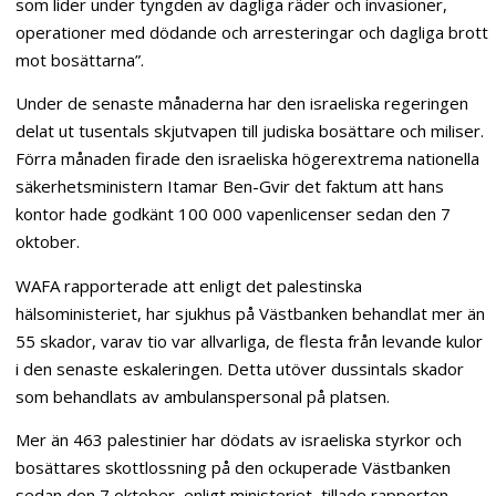
som lider under tyngden av dagliga räder och invasioner,
operationer med dödande och arresteringar och dagliga brott
mot bosättarna”.
Under de senaste månaderna har den israeliska regeringen
delat ut tusentals skjutvapen till judiska bosättare och miliser.
Förra månaden firade den israeliska högerextrema nationella
säkerhetsministern Itamar Ben-Gvir det faktum att hans
kontor hade godkänt 100 000 vapenlicenser sedan den 7
oktober.
WAFA rapporterade att enligt det palestinska
hälsoministeriet, har sjukhus på Västbanken behandlat mer än
55 skador, varav tio var allvarliga, de flesta från levande kulor
i den senaste eskaleringen. Detta utöver dussintals skador
som behandlats av ambulanspersonal på platsen.
Mer än 463 palestinier har dödats av israeliska styrkor och
bosättares skottlossning på den ockuperade Västbanken
sedan den 7 oktober, enligt ministeriet, tillade rapporten.