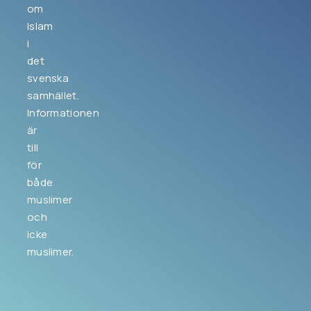
om
Islam
i
det
svenska
samhället.
Informationen
är
till
för
både
muslimer
och
icke
muslimer.