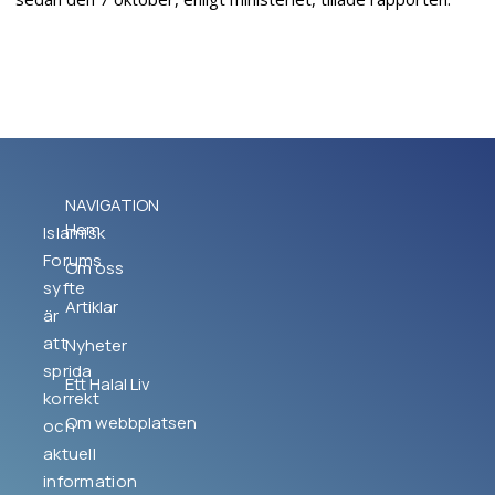
NAVIGATION
Hem
Islamisk
Forums
Om oss
syfte
Artiklar
är
att
Nyheter
sprida
Ett Halal Liv
korrekt
Om webbplatsen
och
aktuell
information