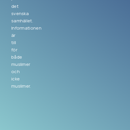
det
svenska
samhället.
Informationen
är
till
för
både
muslimer
och
icke
muslimer.