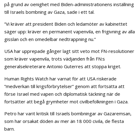
på grund av oenighet med Biden-administrationens inställning
till Israels bombning av Gaza, sade i ett tal.
”Vi kräver att president Biden och ledamöter av kabinettet
säger upp: kräver en permanent vapenvila, en frigivning av alla
gisslan och en omedelbar nedtrappning nu.”
USA har upprepade gånger lagt sitt veto mot FN-resolutioner
som kräver vapenvila, trots vädjanden från FN:s
generalsekreterare Antonio Guterres att stoppa kriget.
Human Rights Watch har varnat för att USA riskerade
”medverkan till krigsförbrytelser” genom att fortsätta att
förse Israel med vapen och diplomatisk täckning när de
fortsätter att begå grymheter mot civilbefolkningen i Gaza.
Petro har varit kritisk till Israels bombningar av Gazaremsan,
som har orsakat döden av mer än 18 000 civila, de flesta
barn.