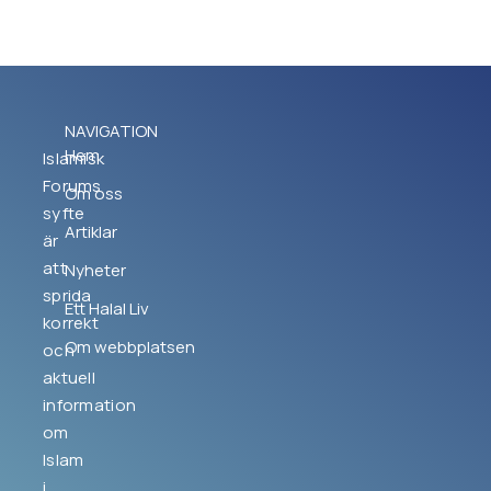
NAVIGATION
Hem
Islamisk
Forums
Om oss
syfte
Artiklar
är
att
Nyheter
sprida
Ett Halal Liv
korrekt
Om webbplatsen
och
aktuell
information
om
Islam
i