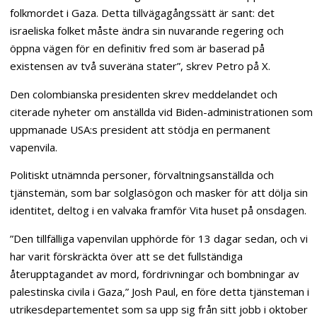
folkmordet i Gaza. Detta tillvägagångssätt är sant: det
israeliska folket måste ändra sin nuvarande regering och
öppna vägen för en definitiv fred som är baserad på
existensen av två suveräna stater”, skrev Petro på X.
Den colombianska presidenten skrev meddelandet och
citerade nyheter om anställda vid Biden-administrationen som
uppmanade USA:s president att stödja en permanent
vapenvila.
Politiskt utnämnda personer, förvaltningsanställda och
tjänstemän, som bar solglasögon och masker för att dölja sin
identitet, deltog i en valvaka framför Vita huset på onsdagen.
”Den tillfälliga vapenvilan upphörde för 13 dagar sedan, och vi
har varit förskräckta över att se det fullständiga
återupptagandet av mord, fördrivningar och bombningar av
palestinska civila i Gaza,” Josh Paul, en före detta tjänsteman i
utrikesdepartementet som sa upp sig från sitt jobb i oktober