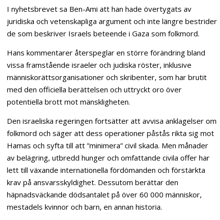
I nyhetsbrevet sa Ben-Ami att han hade övertygats av
juridiska och vetenskapliga argument och inte längre bestrider
de som beskriver Israels beteende i Gaza som folkmord.
Hans kommentarer återspeglar en större förändring bland
vissa framstående israeler och judiska röster, inklusive
människorättsorganisationer och skribenter, som har brutit
med den officiella berättelsen och uttryckt oro över
potentiella brott mot mänskligheten.
Den israeliska regeringen fortsätter att avvisa anklagelser om
folkmord och säger att dess operationer påstås rikta sig mot
Hamas och syfta till att ”minimera” civil skada. Men månader
av belägring, utbredd hunger och omfattande civila offer har
lett till växande internationella fördömanden och förstärkta
krav på ansvarsskyldighet. Dessutom berättar den
häpnadsväckande dödsantalet på över 60 000 människor,
mestadels kvinnor och barn, en annan historia.