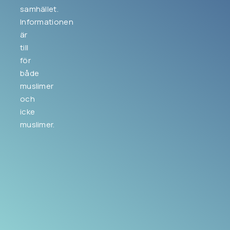
samhället.
Informationen
är
till
för
både
muslimer
och
icke
muslimer.