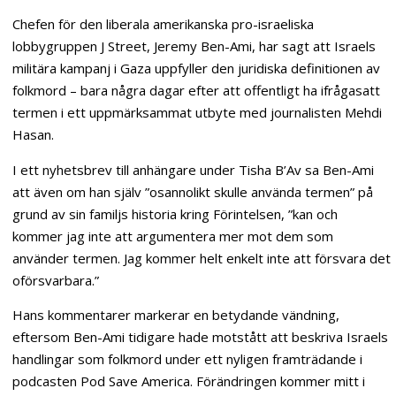
Chefen för den liberala amerikanska pro-israeliska
lobbygruppen J Street, Jeremy Ben-Ami, har sagt att Israels
militära kampanj i Gaza uppfyller den juridiska definitionen av
folkmord – bara några dagar efter att offentligt ha ifrågasatt
termen i ett uppmärksammat utbyte med journalisten Mehdi
Hasan.
I ett nyhetsbrev till anhängare under Tisha B’Av sa Ben-Ami
att även om han själv ”osannolikt skulle använda termen” på
grund av sin familjs historia kring Förintelsen, ”kan och
kommer jag inte att argumentera mer mot dem som
använder termen. Jag kommer helt enkelt inte att försvara det
oförsvarbara.”
Hans kommentarer markerar en betydande vändning,
eftersom Ben-Ami tidigare hade motstått att beskriva Israels
handlingar som folkmord under ett nyligen framträdande i
podcasten Pod Save America. Förändringen kommer mitt i