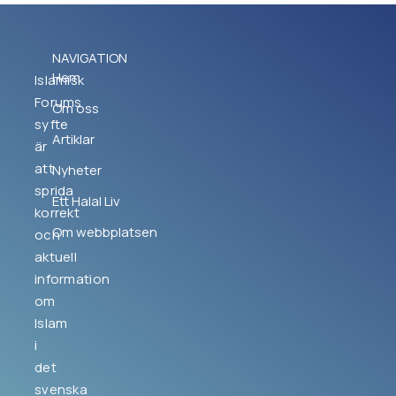
NAVIGATION
Hem
Islamisk
Forums
Om oss
syfte
Artiklar
är
att
Nyheter
sprida
Ett Halal Liv
korrekt
Om webbplatsen
och
aktuell
information
om
Islam
i
det
svenska