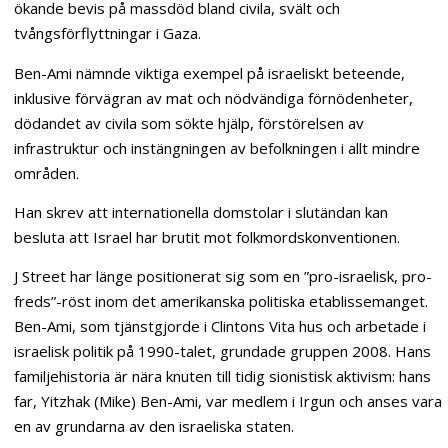
ökande bevis på massdöd bland civila, svält och
tvångsförflyttningar i Gaza.
Ben-Ami nämnde viktiga exempel på israeliskt beteende,
inklusive förvägran av mat och nödvändiga förnödenheter,
dödandet av civila som sökte hjälp, förstörelsen av
infrastruktur och instängningen av befolkningen i allt mindre
områden.
Han skrev att internationella domstolar i slutändan kan
besluta att Israel har brutit mot folkmordskonventionen.
J Street har länge positionerat sig som en ”pro-israelisk, pro-
freds”-röst inom det amerikanska politiska etablissemanget.
Ben-Ami, som tjänstgjorde i Clintons Vita hus och arbetade i
israelisk politik på 1990-talet, grundade gruppen 2008. Hans
familjehistoria är nära knuten till tidig sionistisk aktivism: hans
far, Yitzhak (Mike) Ben-Ami, var medlem i Irgun och anses vara
en av grundarna av den israeliska staten.