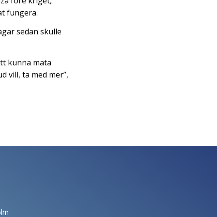
a före kriget,
at fungera.
dagar sedan skulle
 att kunna mata
 vill, ta med mer”,
olm