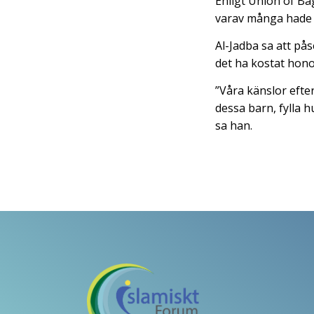
Enligt Union of Ba
varav många hade b
Al-Jadba sa att på
det ha kostat hon
”Våra känslor efter
dessa barn, fylla 
sa han.