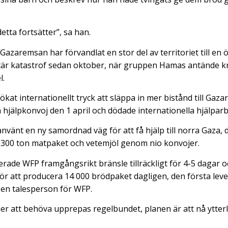
 detta fortsätter”, sa han.
å Gazaremsan har förvandlat en stor del av territoriet till e
r katastrof sedan oktober, när gruppen Hamas antände k
l.
 ökat internationellt tryck att släppa in mer bistånd till Ga
n hjälpkonvoj den 1 april och dödade internationella hjälparb
använt en ny samordnad väg för att få hjälp till norra Gaza,
1 300 ton matpaket och vetemjöl genom nio konvojer.
rade WFP framgångsrikt bränsle tillräckligt för 4-5 dagar och
 för att producera 14 000 brödpaket dagligen, den första le
a en talesperson för WFP.
 att behöva upprepas regelbundet, planen är att nå ytterl