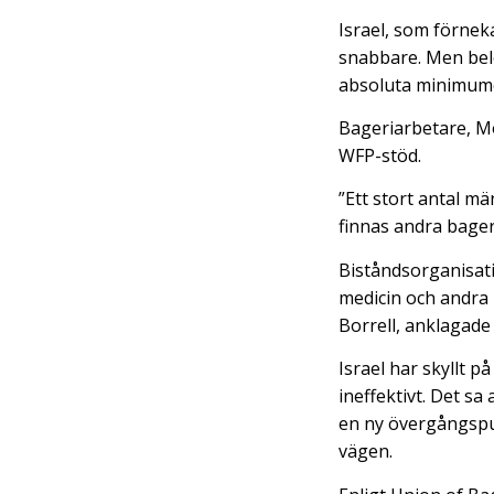
Israel, som förneka
snabbare. Men belo
absoluta minimume
Bageriarbetare, Mot
WFP-stöd.
”Ett stort antal mä
finnas andra bager
Biståndsorganisatio
medicin och andra 
Borrell, anklagade 
Israel har skyllt p
ineffektivt. Det s
en ny övergångspu
vägen.