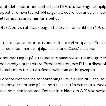
r att det hindrar humanitär hjälp till Gaza, har sagt att hjäl
ppet är omtvistat och FN säger att det fortfarande är myck
t för att möta humanitära behov.
az Ajour, sa att hans bageri hade varit ur funktion i 170 dag
nniskor står utanför och väntar i kö och vi hoppas till Gud 
ier som kommer att hjälpa oss i norra Gaza,” sade han.
ner har klagat på att Israel inte säkerställer tillräckligt med
nödvändiga humanitära förnödenheter, och EU:s utrikespoli
Israel i mars för att använda svält som ett krigsvapen.
å Förenta Nationerna för förseningar av hjälpen till Gaza, so
a att konvojer började gå in i norra Gaza från och med torsd
nkt som den inrättade. Det var inte klart om WFP:s konvoj