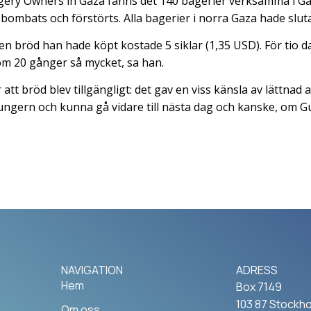
gery Owners in Gaza fanns det 140 bagerier verksamma i Gaz
ombats och förstörts. Alla bagerier i norra Gaza hade slut
sen bröd han hade köpt kostade 5 siklar (1,35 USD). För tio 
om 20 gånger så mycket, sa han.
 att bröd blev tillgängligt: det gav en viss känsla av lättnad
hungern och kunna gå vidare till nästa dag och kanske, om Gud
NAVIGATION
ADRESS
Hem
Box 7149
103 87 Stockh
Om oss