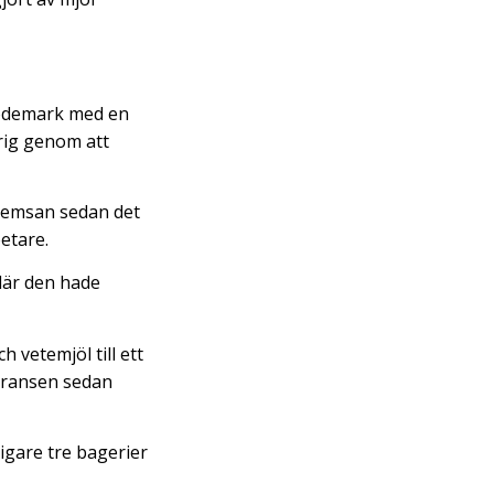
n ödemark med en
rig genom att
zaremsan sedan det
etare.
 där den hade
 vetemjöl till ett
veransen sedan
igare tre bagerier