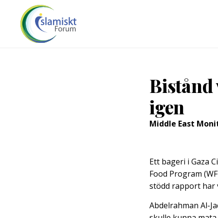
Bistånd 
igen
Middle East Moni
Ett bageri i Gaza 
Food Program (WFP)
stödd rapport har 
Abdelrahman Al-Jad
skulle kunna mata 