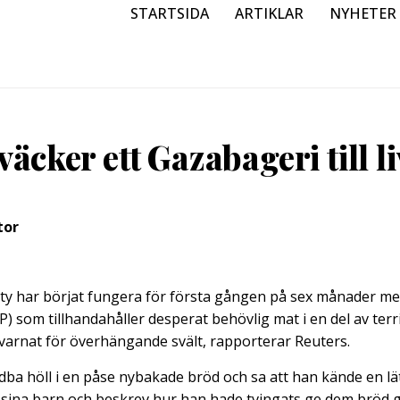
STARTSIDA
ARTIKLAR
NYHETER
väcker ett Gazabageri till li
tor
City har börjat fungera för första gången på sex månader me
 som tillhandahåller desperat behövlig mat i en del av terri
varnat för överhängande svält, rapporterar Reuters.
ba höll i en påse nybakade bröd och sa att han kände en lä
sina barn och beskrev hur han hade tvingats ge dem bröd g