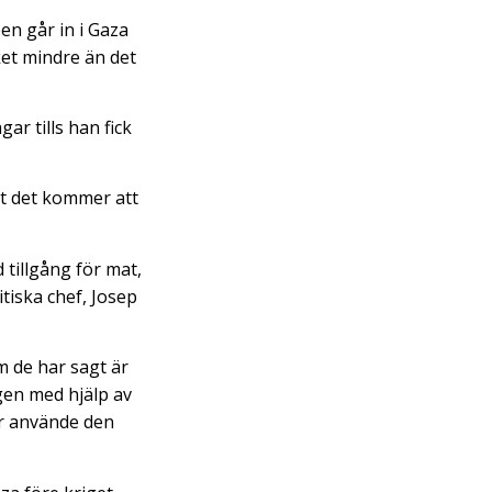
pen går in i Gaza
et mindre än det
ar tills han fick
att det kommer att
 tillgång för mat,
tiska chef, Josep
m de har sagt är
agen med hjälp av
er använde den