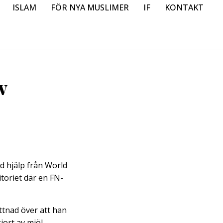
ISLAM
FÖR NYA MUSLIMER
IF
KONTAKT
v
d hjälp från World
toriet där en FN-
ttnad över att han
jort av mjöl