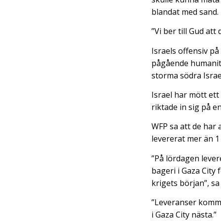
blandat med sand.
”Vi ber till Gud att
Israels offensiv p
pågående humanitä
storma södra Israe
Israel har mött ett
riktade in sig på e
WFP sa att de har 
levererat mer än 
”På lördagen levere
bageri i Gaza City
krigets början”, s
”Leveranser kommer
i Gaza City nästa.”