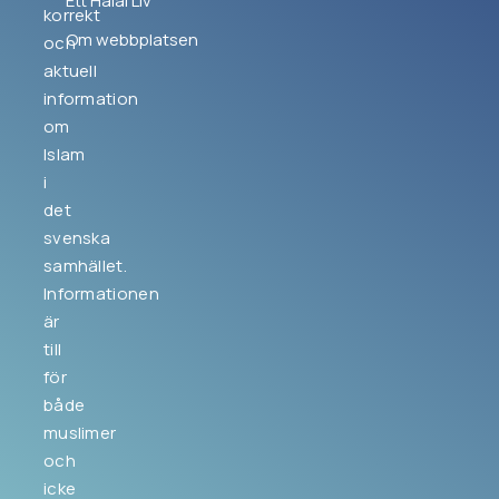
Ett Halal Liv
korrekt
Om webbplatsen
och
aktuell
information
om
Islam
i
det
svenska
samhället.
Informationen
är
till
för
både
muslimer
och
icke