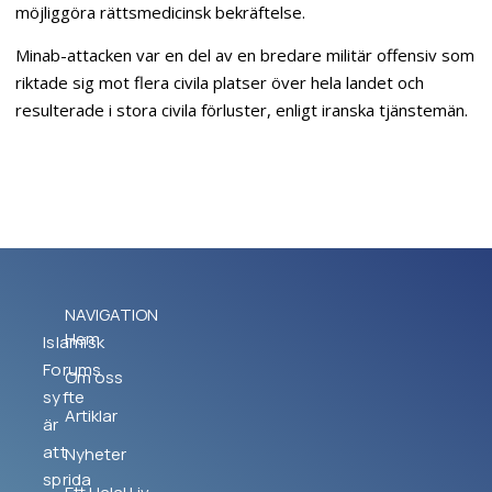
möjliggöra rättsmedicinsk bekräftelse.
Minab-attacken var en del av en bredare militär offensiv som
riktade sig mot flera civila platser över hela landet och
resulterade i stora civila förluster, enligt iranska tjänstemän.
NAVIGATION
Hem
Islamisk
Forums
Om oss
syfte
Artiklar
är
att
Nyheter
sprida