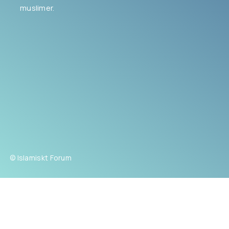
muslimer.
© Islamiskt Forum