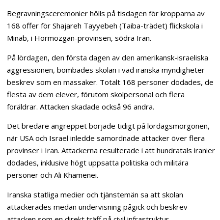
Begravningsceremonier hölls på tisdagen för kropparna av
168 offer för Shajareh Tayyebeh (Taiba-trädet) flickskola i
Minab, i Hormozgan-provinsen, södra Iran.
På lördagen, den första dagen av den amerikansk-israeliska
aggressionen, bombades skolan i vad iranska myndigheter
beskrev som en massaker. Totalt 168 personer dödades, de
flesta av dem elever, förutom skolpersonal och flera
föräldrar. Attacken skadade också 96 andra.
Det bredare angreppet började tidigt på lördagsmorgonen,
när USA och Israel inledde samordnade attacker över flera
provinser i Iran. Attackerna resulterade i att hundratals iranier
dödades, inklusive högt uppsatta politiska och militära
personer och Ali Khamenei.
Iranska statliga medier och tjänstemän sa att skolan
attackerades medan undervisning pågick och beskrev
attacken som en direkt träff på civil infrastruktur.