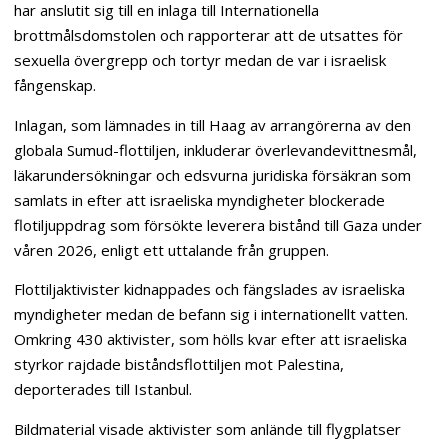
har anslutit sig till en inlaga till Internationella
brottmålsdomstolen och rapporterar att de utsattes för
sexuella övergrepp och tortyr medan de var i israelisk
fångenskap.
Inlagan, som lämnades in till Haag av arrangörerna av den
globala Sumud-flottiljen, inkluderar överlevandevittnesmål,
läkarundersökningar och edsvurna juridiska försäkran som
samlats in efter att israeliska myndigheter blockerade
flotiljuppdrag som försökte leverera bistånd till Gaza under
våren 2026, enligt ett uttalande från gruppen.
Flottiljaktivister kidnappades och fängslades av israeliska
myndigheter medan de befann sig i internationellt vatten.
Omkring 430 aktivister, som hölls kvar efter att israeliska
styrkor rajdade biståndsflottiljen mot Palestina,
deporterades till Istanbul.
Bildmaterial visade aktivister som anlände till flygplatser