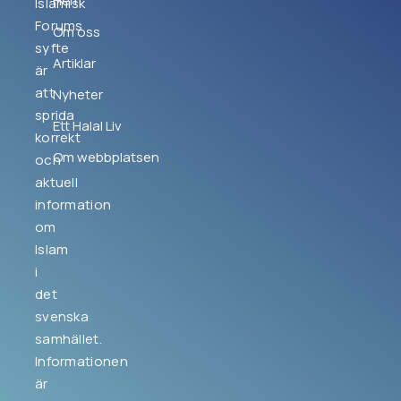
Hem
Islamisk
Forums
Om oss
syfte
Artiklar
är
att
Nyheter
sprida
Ett Halal Liv
korrekt
Om webbplatsen
och
aktuell
information
om
Islam
i
det
svenska
samhället.
Informationen
är