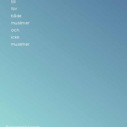
till
för
både
muslimer
och
icke
muslimer.