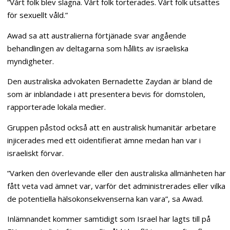
”Vårt folk blev slagna. Vårt folk torterades. Vårt folk utsattes
för sexuellt våld.”
Awad sa att australierna förtjänade svar angående
behandlingen av deltagarna som hållits av israeliska
myndigheter.
Den australiska advokaten Bernadette Zaydan är bland de
som är inblandade i att presentera bevis för domstolen,
rapporterade lokala medier.
Gruppen påstod också att en australisk humanitär arbetare
injicerades med ett oidentifierat ämne medan han var i
israeliskt förvar.
”Varken den överlevande eller den australiska allmänheten har
fått veta vad ämnet var, varför det administrerades eller vilka
de potentiella hälsokonsekvenserna kan vara”, sa Awad.
Inlämnandet kommer samtidigt som Israel har lagts till på