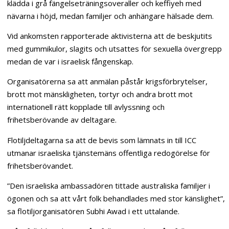
klädda i grå fängelseträningsoveraller och keffiyeh med
nävarna i höjd, medan familjer och anhängare hälsade dem.
Vid ankomsten rapporterade aktivisterna att de beskjutits
med gummikulor, slagits och utsattes för sexuella övergrepp
medan de var i israelisk fångenskap.
Organisatörerna sa att anmälan påstår krigsförbrytelser,
brott mot mänskligheten, tortyr och andra brott mot
internationell rätt kopplade till avlyssning och
frihetsberövande av deltagare.
Flotiljdeltagarna sa att de bevis som lämnats in till ICC
utmanar israeliska tjänstemäns offentliga redogörelse för
frihetsberövandet.
”Den israeliska ambassadören tittade australiska familjer i
ögonen och sa att vårt folk behandlades med stor känslighet”,
sa flotiljorganisatören Subhi Awad i ett uttalande.