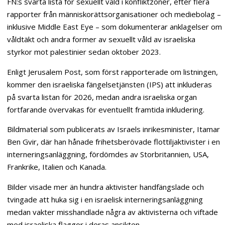
FN:s svarta lista för sexuellt våld i konfliktzoner, efter flera
rapporter från människorättsorganisationer och mediebolag –
inklusive Middle East Eye – som dokumenterar anklagelser om
våldtäkt och andra former av sexuellt våld av israeliska
styrkor mot palestinier sedan oktober 2023.
Enligt Jerusalem Post, som först rapporterade om listningen,
kommer den israeliska fängelsetjänsten (IPS) att inkluderas
på svarta listan för 2026, medan andra israeliska organ
fortfarande övervakas för eventuellt framtida inkludering.
Bildmaterial som publicerats av Israels inrikesminister, Itamar
Ben Gvir, där han hånade frihetsberövade flottiljaktivister i en
interneringsanläggning, fördömdes av Storbritannien, USA,
Frankrike, Italien och Kanada.
Bilder visade mer än hundra aktivister handfängslade och
tvingade att huka sig i en israelisk interneringsanläggning
medan vakter misshandlade några av aktivisterna och viftade
med israeliska flaggor i deras ansikten.