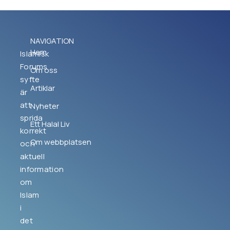
NAVIGATION
Hem
Islamisk
Forums
Om oss
syfte
Artiklar
är
att
Nyheter
sprida
Ett Halal Liv
korrekt
Om webbplatsen
och
aktuell
information
om
Islam
i
det