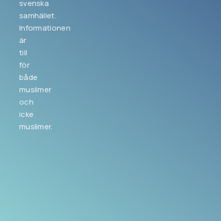
svenska
samhället.
Informationen
är
till
för
både
muslimer
och
icke
muslimer.