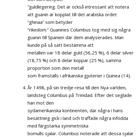
”guldlegering. Det är också intressant att notera
att guanin är kopplat till det arabiska ordet
”ghinaa” som betyder
”rikedom.” Guanines Columbus tog med sig några
guanin till Spanien där dem analyserades. Man
kunde på så sätt bestämma att
metallen var 18 delar guld (56,25 %), 6 delar silver
(18,75 %) och 8 delar koppar (25 %), samma
proportion som den metall
som framställs i afrikanska gjuterier i Guinea (14).
År 1498, på sin tredje resa till den Nya världen,
landsteg Columbus på Trinidad. Efter det seglade
han mot den
sydamerikanska kontinenten, där några i hans
besättning gick i land och träffade några infödda
med färgstarka symmetriska
bomulls sjalar. Columbus noterade att dessa sjalar