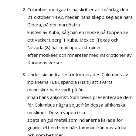
Columbus medgav i sina skrifter att måndag den
21 oktober 1492, medan hans skepp seglade nära
Gibara, på den nordöstra
kusten av Kuba, såg han en moské på toppen av
ett vackert berg. I Kuba, Mexico, Texas och
Nevada (8) har man upptäckt ruiner
efter moskéer och minareter med inskriptioner av
Koranens verser.
Under sin andra resa informerades Columbus av
indianerna i La Española (Haiti) att svarta
människor hade varit på ön
innan hans ankomst. Som bevis presenterade dem
för Columbus några spjut från dessa afrikanska
muslimer. Dessa vapen i sin
spets en gul metall som indianerna kallade för
guanin, ett ord som härstammar från Västafrika
och som betyder