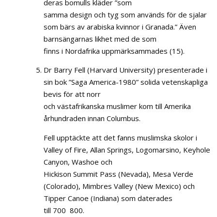
deras bomulls kläder ”som
samma design och tyg som används för de sjalar
som bärs av arabiska kvinnor i Granada.” Även
barnsängarnas likhet med de som
finns i Nordafrika uppmärksammades (15).
Dr Barry Fell (Harvard University) presenterade i
sin bok ”Saga America-1980” solida vetenskapliga
bevis för att norr
och västafrikanska muslimer kom till Amerika
århundraden innan Columbus.
Fell upptäckte att det fanns muslimska skolor i
Valley of Fire, Allan Springs, Logomarsino, Keyhole
Canyon, Washoe och
Hickison Summit Pass (Nevada), Mesa Verde
(Colorado), Mimbres Valley (New Mexico) och
Tipper Canoe (Indiana) som daterades
till 700  800.