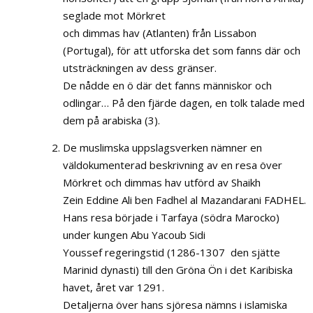
seglade mot Mörkret
och dimmas hav (Atlanten) från Lissabon
(Portugal), för att utforska det som fanns där och
utsträckningen av dess gränser.
De nådde en ö där det fanns människor och
odlingar… På den fjärde dagen, en tolk talade med
dem på arabiska (3).
De muslimska uppslagsverken nämner en
väldokumenterad beskrivning av en resa över
Mörkret och dimmas hav utförd av Shaikh
Zein Eddine Ali ben Fadhel al Mazandarani FADHEL.
Hans resa började i Tarfaya (södra Marocko)
under kungen Abu Yacoub Sidi
Youssef regeringstid (1286-1307  den sjätte
Marinid dynasti) till den Gröna Ön i det Karibiska
havet, året var 1291.
Detaljerna över hans sjöresa nämns i islamiska