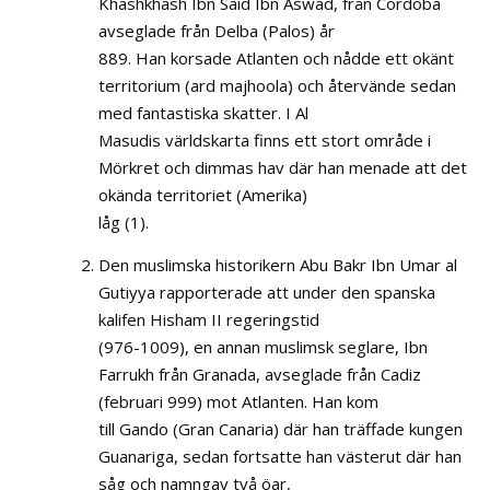
Khashkhash Ibn Said Ibn Aswad, från Cordoba
avseglade från Delba (Palos) år
889. Han korsade Atlanten och nådde ett okänt
territorium (ard majhoola) och återvände sedan
med fantastiska skatter. I Al
Masudis världskarta finns ett stort område i
Mörkret och dimmas hav där han menade att det
okända territoriet (Amerika)
låg (1).
Den muslimska historikern Abu Bakr Ibn Umar al
Gutiyya rapporterade att under den spanska
kalifen Hisham II regeringstid
(976-1009), en annan muslimsk seglare, Ibn
Farrukh från Granada, avseglade från Cadiz
(februari 999) mot Atlanten. Han kom
till Gando (Gran Canaria) där han träffade kungen
Guanariga, sedan fortsatte han västerut där han
såg och namngav två öar,