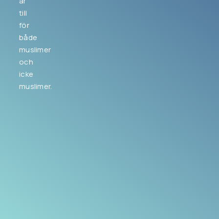
är
till
för
både
muslimer
och
icke
muslimer.