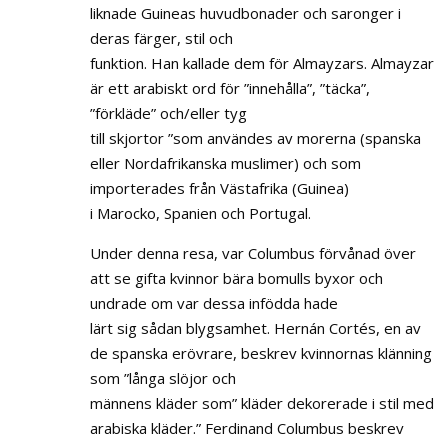
liknade Guineas huvudbonader och saronger i
deras färger, stil och
funktion. Han kallade dem för Almayzars. Almayzar
är ett arabiskt ord för ”innehålla”, ”täcka”,
”förkläde” och/eller tyg
till skjortor ”som användes av morerna (spanska
eller Nordafrikanska muslimer) och som
importerades från Västafrika (Guinea)
i Marocko, Spanien och Portugal.
Under denna resa, var Columbus förvånad över
att se gifta kvinnor bära bomulls byxor och
undrade om var dessa infödda hade
lärt sig sådan blygsamhet. Hernán Cortés, en av
de spanska erövrare, beskrev kvinnornas klänning
som ”långa slöjor och
männens kläder som” kläder dekorerade i stil med
arabiska kläder.” Ferdinand Columbus beskrev