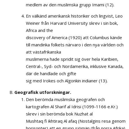
medlem av den muslimska grupp Imami (12).
En välkänd amerikansk historiker och lingvist, Leo
Weiner från Harvard University skrev i sin bok,
Africa and the
discovery of America (1920) att Columbus kände
till mandinka folkets närvaro i den nya världen och
att västafrikanska
muslimerna hade spridit sig över hela Karibien,
Central-, Syd- och Nordamerika, inklusive Kanada,
där de handlade och gifte
sig med Irokes och Algonkin indianer (13).
Geografisk utforskningar.
Den berömda muslimska geografen och
kartografen Al Sharif al Idrisi (1099-1166 e.Kr.)
skrev i sin berömda bok Nuzhat al
Mushtaq fi ikhtiraq Al afaq (Nostalgins resa genom
horisonter) att en grupp sjömän (från norra Afrika)