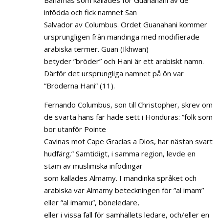
infödda och fick namnet San
Salvador av Columbus. Ordet Guanahani kommer
ursprungligen från mandinga med modifierade
arabiska termer. Guan (Ikhwan)
betyder ”bröder” och Hani är ett arabiskt namn.
Därför det ursprungliga namnet på ön var
”Bröderna Hani” (11).
Fernando Columbus, son till Christopher, skrev om
de svarta hans far hade sett i Honduras: ”folk som
bor utanför Pointe
Cavinas mot Cape Gracias a Dios, har nästan svart
hudfärg.” Samtidigt, i samma region, levde en
stam av muslimska infödingar
som kallades Almamy. I mandinka språket och
arabiska var Almamy beteckningen för ”al imam”
eller ”al imamu”, böneledare,
eller i vissa fall för samhällets ledare, och/eller en