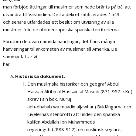
man förbjöd ättlingar till muslimer som hade bränts på bål att
utvandra till Västindien. Detta dekret ratificerades 1543
och senare utfärdades ett beslut om utvisning av alla
muslimer från de utomeuropeiska spanska territorierna.
Förutom de ovan nämnda handlingar, det finns många
hänvisningar till ankomsten av muslimer till Amerika. De
sammanfattar vi
här.
Historiska dokument.
Den muslimska historiker och geograf Abdul
Hassan Ali ibn al Hussain al Masudi (871-957 e.Kr.)
skrev i sin bok, Muruj
adh-dhahab wa maadin aljawhar (Guldängarna och
juvelernas stenbrott) att under den spanska
kalifen Abdullah Ibn Muhammeds
regeringstid (888-912), en muslimsk seglare,