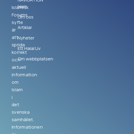
Hem
Islamisk
Forums
Om oss
syfte
Artiklar
är
att
Nyheter
sprida
Ett Halal Liv
korrekt
Om webbplatsen
och
aktuell
information
om
Islam
i
det
svenska
samhället.
Informationen