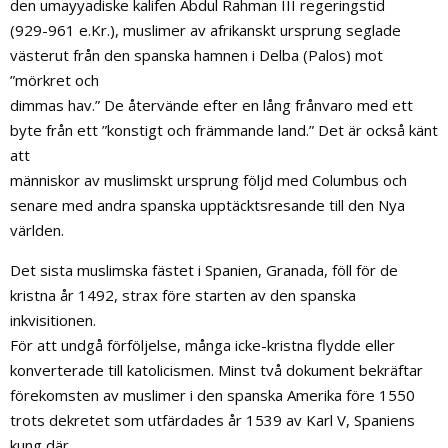
den umayyadiske kalifen Abdul Rahman III regeringstid
(929-961 e.Kr.), muslimer av afrikanskt ursprung seglade
västerut från den spanska hamnen i Delba (Palos) mot
”mörkret och
dimmas hav.” De återvände efter en lång frånvaro med ett
byte från ett ”konstigt och främmande land.” Det är också känt
att
människor av muslimskt ursprung följd med Columbus och
senare med andra spanska upptäcktsresande till den Nya
världen.
Det sista muslimska fästet i Spanien, Granada, föll för de
kristna år 1492, strax före starten av den spanska
inkvisitionen.
För att undgå förföljelse, många icke-kristna flydde eller
konverterade till katolicismen. Minst två dokument bekräftar
förekomsten av muslimer i den spanska Amerika före 1550
trots dekretet som utfärdades år 1539 av Karl V, Spaniens
kung där