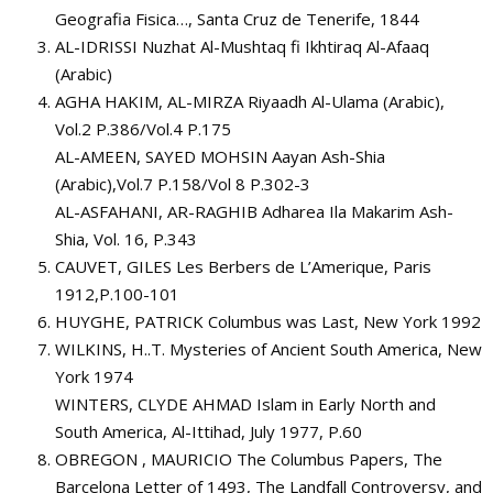
Geografia Fisica…, Santa Cruz de Tenerife, 1844
AL-IDRISSI Nuzhat Al-Mushtaq fi Ikhtiraq Al-Afaaq
(Arabic)
AGHA HAKIM, AL-MIRZA Riyaadh Al-Ulama (Arabic),
Vol.2 P.386/Vol.4 P.175
AL-AMEEN, SAYED MOHSIN Aayan Ash-Shia
(Arabic),Vol.7 P.158/Vol 8 P.302-3
AL-ASFAHANI, AR-RAGHIB Adharea Ila Makarim Ash-
Shia, Vol. 16, P.343
CAUVET, GILES Les Berbers de L’Amerique, Paris
1912,P.100-101
HUYGHE, PATRICK Columbus was Last, New York 1992
WILKINS, H..T. Mysteries of Ancient South America, New
York 1974
WINTERS, CLYDE AHMAD Islam in Early North and
South America, Al-Ittihad, July 1977, P.60
OBREGON , MAURICIO The Columbus Papers, The
Barcelona Letter of 1493, The Landfall Controversy, and