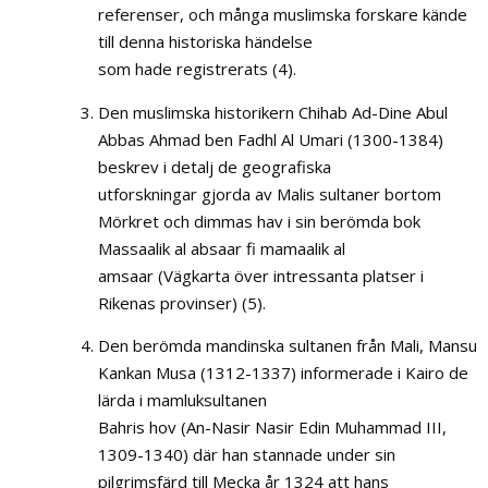
referenser, och många muslimska forskare kände
till denna historiska händelse
som hade registrerats (4).
Den muslimska historikern Chihab Ad-Dine Abul
Abbas Ahmad ben Fadhl Al Umari (1300-1384)
beskrev i detalj de geografiska
utforskningar gjorda av Malis sultaner bortom
Mörkret och dimmas hav i sin berömda bok
Massaalik al absaar fi mamaalik al
amsaar (Vägkarta över intressanta platser i
Rikenas provinser) (5).
Den berömda mandinska sultanen från Mali, Mansu
Kankan Musa (1312-1337) informerade i Kairo de
lärda i mamluksultanen
Bahris hov (An-Nasir Nasir Edin Muhammad III,
1309-1340) där han stannade under sin
pilgrimsfärd till Mecka år 1324 att hans