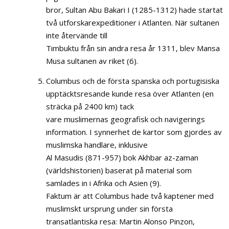
bror, Sultan Abu Bakari I (1285-1312) hade startat
två utforskarexpeditioner i Atlanten. När sultanen
inte återvände till
Timbuktu från sin andra resa år 1311, blev Mansa
Musa sultanen av riket (6).
Columbus och de första spanska och portugisiska
upptäcktsresande kunde resa över Atlanten (en
sträcka på 2400 km) tack
vare muslimernas geografisk och navigerings
information. I synnerhet de kartor som gjordes av
muslimska handlare, inklusive
Al Masudis (871-957) bok Akhbar az-zaman
(världshistorien) baserat på material som
samlades in i Afrika och Asien (9).
Faktum är att Columbus hade två kaptener med
muslimskt ursprung under sin första
transatlantiska resa: Martin Alonso Pinzon,