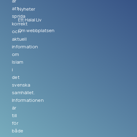
är
att
Nyheter
sprida
Ett Halal Liv
korrekt
Om webbplatsen
och
aktuell
information
om
Islam
i
det
svenska
samhället.
Informationen
är
till
för
både