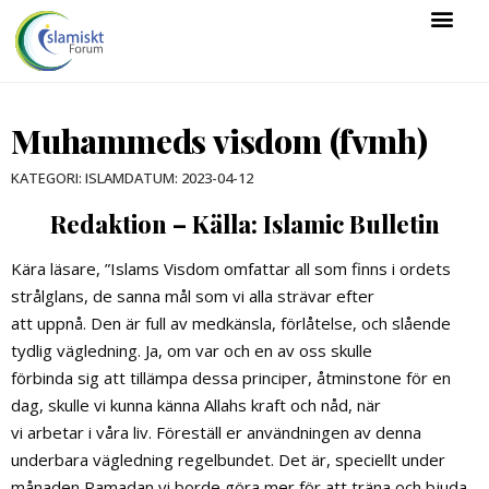
Muhammeds visdom (fvmh)
KATEGORI:
ISLAM
DATUM:
2023-04-12
Redaktion – Källa: Islamic Bulletin
Kära läsare, ”Islams Visdom omfattar all som finns i ordets
strålglans, de sanna mål som vi alla strävar efter
att uppnå. Den är full av medkänsla, förlåtelse, och slående
tydlig vägledning. Ja, om var och en av oss skulle
förbinda sig att tillämpa dessa principer, åtminstone för en
dag, skulle vi kunna känna Allahs kraft och nåd, när
vi arbetar i våra liv. Föreställ er användningen av denna
underbara vägledning regelbundet. Det är, speciellt under
månaden Ramadan vi borde göra mer för att träna och bjuda