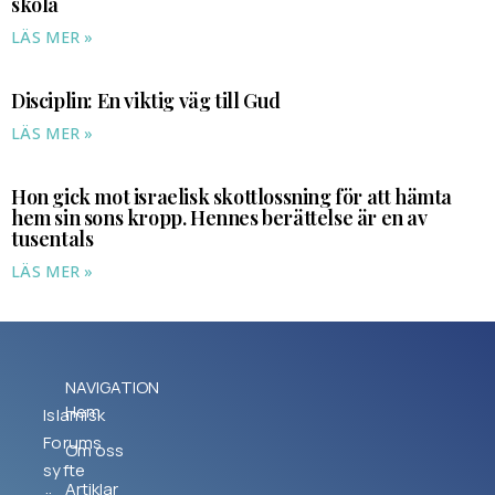
skola
LÄS MER »
Disciplin: En viktig väg till Gud
LÄS MER »
Hon gick mot israelisk skottlossning för att hämta
hem sin sons kropp. Hennes berättelse är en av
tusentals
LÄS MER »
NAVIGATION
Hem
Islamisk
Forums
Om oss
syfte
Artiklar