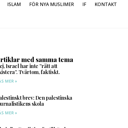
ISLAM
FÖR NYA MUSLIMER
IF
KONTAKT
rtiklar med samma tema
ej, Israel har inte ”rätt att
xistera”. Tvärtom, faktiskt.
ÄS MER »
alestinskt brev: Den palestinska
ournalistikens skola
ÄS MER »