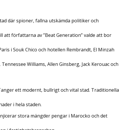
ad där spioner, fallna utskämda politiker och
ill att författarna av ”Beat Generation” valde att bor
aris i Souk Chico och hotellen Rembrandt, El Minzah
 Tennessee Williams, Allen Ginsberg, Jack Kerouac och
 Tanger ett modernt, bullrigt och vital stad. Traditionella
der i hela staden.
injicerar stora mängder pengar i Marocko och det