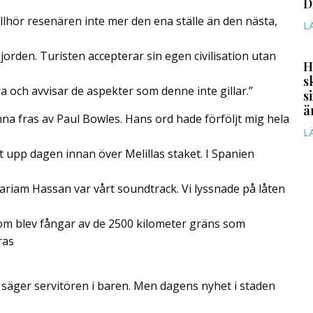
D
illhör resenären inte mer den ena ställe än den nästa,
L
jorden. Turisten accepterar sin egen civilisation utan
H
s
 och avvisar de aspekter som denne inte gillar.”
s
ä
na fras av Paul Bowles. Hans ord hade förföljt mig hela
L
at upp dagen innan över Melillas staket. I Spanien
ariam Hassan var vårt soundtrack. Vi lyssnade på låten
som blev fångar av de 2500 kilometer gräns som
ras
säger servitören i baren. Men dagens nyhet i staden