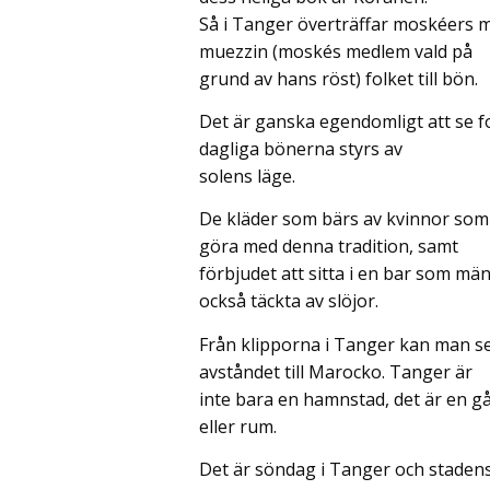
Så i Tanger överträffar moskéers m
muezzin (moskés medlem vald på
grund av hans röst) folket till bön.
Det är ganska egendomligt att se f
dagliga bönerna styrs av
solens läge.
De kläder som bärs av kvinnor som 
göra med denna tradition, samt
förbjudet att sitta i en bar som mä
också täckta av slöjor.
Från klipporna i Tanger kan man se
avståndet till Marocko. Tanger är
inte bara en hamnstad, det är en gåt
eller rum.
Det är söndag i Tanger och staden