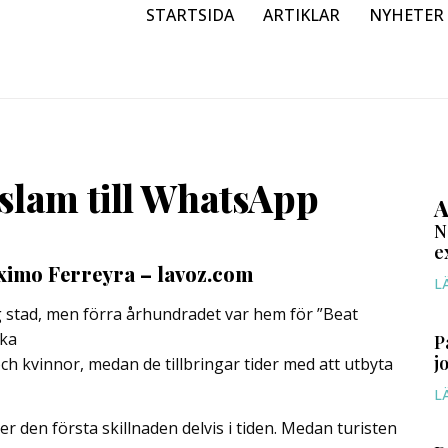
STARTSIDA
ARTIKLAR
NYHETER
slam till WhatsApp
A
N
e
ximo Ferreyra – lavoz.com
L
g stad, men förra århundradet var hem för ”Beat
ska
P
j
och kvinnor, medan de tillbringar tider med att utbyta
L
r den första skillnaden delvis i tiden. Medan turisten