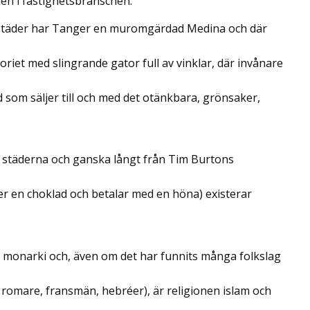
nen i fastighetsbranschen.
städer har Tanger en muromgärdad Medina och där
oriet med slingrande gator full av vinklar, där invånare
d som säljer till och med det otänkbara, grönsaker,
l städerna och ganska långt från Tim Burtons
r en choklad och betalar med en höna) existerar
l monarki och, även om det har funnits många folkslag
, romare, fransmän, hebréer), är religionen islam och