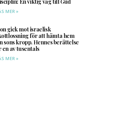
isciplin: En viktig väg till Gud
ÄS MER »
on gick mot israelisk
kottlossning för att hämta hem
in sons kropp. Hennes berättelse
r en av tusentals
ÄS MER »