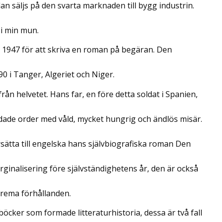
n säljs på den svarta marknaden till bygg industrin.
 i min mun.
r 1947 för att skriva en roman på begäran. Den
0 i Tanger, Algeriet och Niger.
n helvetet. Hans far, en före detta soldat i Spanien,
dade order med våld, mycket hungrig och ändlös misär.
ätta till engelska hans självbiografiska roman Den
ginalisering före självständighetens år, den är också
trema förhållanden.
öcker som formade litteraturhistoria, dessa är två fall