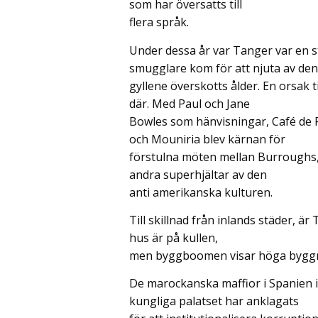
som har översatts till
flera språk.
Under dessa år var Tanger var en st
smugglare kom för att njuta av den
gyllene överskotts ålder. En orsak t
där. Med Paul och Jane
Bowles som hänvisningar, Café de P
och Mouniria blev kärnan för
förstulna möten mellan Burroughs,
andra superhjältar av den
anti amerikanska kulturen.
Till skillnad från inlands städer, är
hus är på kullen,
men byggboomen visar höga byggna
De marockanska maffior i Spanien 
kungliga palatset har anklagats