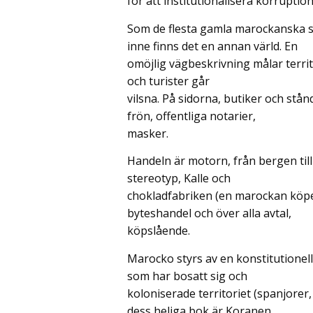
för att institutionalisera korruptio
Som de flesta gamla marockanska 
inne finns det en annan värld. En
omöjlig vägbeskrivning målar territ
och turister går
vilsna. På sidorna, butiker och stån
frön, offentliga notarier,
masker.
Handeln är motorn, från bergen til
stereotyp, Kalle och
chokladfabriken (en marockan köpe
byteshandel och över alla avtal,
köpslående.
Marocko styrs av en konstitutionel
som har bosatt sig och
koloniserade territoriet (spanjorer
dess heliga bok är Koranen.