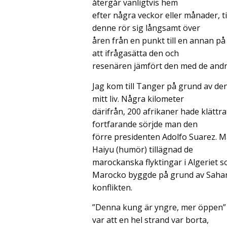
återgår vanligtvis hem
efter några veckor eller månader, t
denne rör sig långsamt över
åren från en punkt till en annan på 
att ifrågasätta den och
resenären jämfört den med de andra
Jag kom till Tanger på grund av den
mitt liv. Några kilometer
därifrån, 200 afrikaner hade klättr
fortfarande sörjde man den
förre presidenten Adolfo Suarez. M
Haiyu (humör) tillägnad de
marockanska flyktingar i Algeriet 
Marocko byggde på grund av Saha
konflikten.
”Denna kung är yngre, mer öppen” 
var att en hel strand var borta,