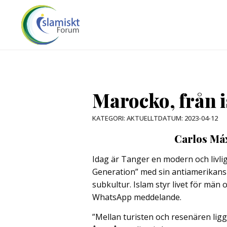
Marocko, från i
DATUM:
2023-04-12
KATEGORI:
AKTUELLT
Carlos Má
Idag är Tanger en modern och livli
Generation” med sin antiamerikan
subkultur. Islam styr livet för män 
WhatsApp meddelande.
”Mellan turisten och resenären ligge