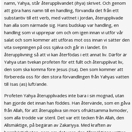
namn, Yahya, står återupplivandet (ihya) skrivet. Och genom
att göra hans namn till en handling, förvandla det från ett
substantiv till ett verb, med vattnet i Jordan, återupplivade
han alla som närmade sig. Hans budskap var handling, en
handling som vi upprepar om och om igen innan vi utför vår
salat och som kommer att utföras mot oss innan vi sätter den
vita svepningen på oss själva och går in i landet. En
återupplivning så att vi kan återfödas i ett annat liv. Därför är
Yahya utan tvekan profeten för ett fullt och återupplivat liv,
den som ska komma före Jesus (Isa). Den som kommer att
förbereda oss för den stora förvandlingen från Yahyas vatten
till Isas (as) luft/ande.
Profeten Yahya återupplivades inte bara i sin mognad, utan
han gjorde det innan han föddes. Han återvände, som en gåva
från Allah, för att återuppliva sin mors ofruktsamma livmoder,
som alla trodde var steril. Det var ett tecken från Allah, den
Allsmäktige, på begäran av Zakariyya. Med kraften av