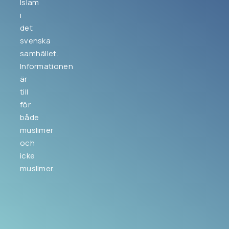
Islam
i
det
svenska
samhället.
Informationen
är
till
för
både
muslimer
och
icke
muslimer.