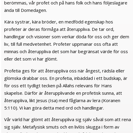
berömmas, vår profet och på hans folk och hans följeslagare
ända till Domedagen.
Kära systrar, kära bröder, en medfödd egenskap hos
profeter är deras förmåga att återuppliva. De tar ord,
handlingar och visioner som verkar döda för oss och ger dem
liv, till full medvetenhet. Profeter uppmanar oss ofta att
minnas och återuppliva det som har begränsat värde för oss
eller det som vi har glömt.
Profetia ges för att återuppliva oss när ångest, rädsla eller
glömska drabbar oss. En profetia, inbäddad i ett budskap, är
för oss ett tydligt tecken på Allahs relevans för Hans
skapelse. Därför är återupplivande en profetisk sunna, att
återuppliva, likt Jesus (Isa) med fåglarna av lera (Koranen
5:110). Vi kan göra detta med ord och handlingar.
Vår värld har glömt att återuppliva sig själv såväl som att rena
sig själv. Metafysisk smuts och en livlös skugga i form av