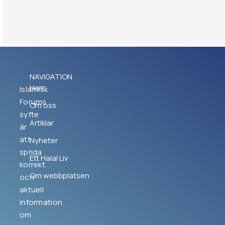
NAVIGATION
Hem
Islamisk
Forums
Om oss
syfte
Artiklar
är
att
Nyheter
sprida
Ett Halal Liv
korrekt
Om webbplatsen
och
aktuell
information
om