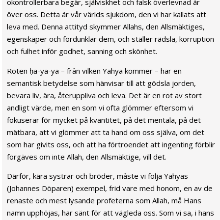
okontrollerbara begär, själviskhet och falsk överlevnad är
över oss. Detta är vår världs sjukdom, den vi har kallats att
leva med. Denna attityd skymmer Allahs, den Allsmäktiges,
egenskaper och fördunklar dem, och ställer rädsla, korruption
och fulhet inför godhet, sanning och skönhet.
Roten ḥa-ya-ya – från vilken Yahya kommer – har en
semantisk betydelse som hänvisar till att gödsla jorden,
bevara liv, ära, återuppliva och leva. Det är en rot av stort
andligt värde, men en som vi ofta glömmer eftersom vi
fokuserar för mycket på kvantitet, på det mentala, på det
mätbara, att vi glömmer att ta hand om oss själva, om det
som har givits oss, och att ha förtroendet att ingenting förblir
förgäves om inte Allah, den Allsmäktige, vill det.
Därför, kära systrar och bröder, måste vi följa Yahyas
(Johannes Döparen) exempel, frid vare med honom, en av de
renaste och mest lysande profeterna som Allah, må Hans
namn upphöjas, har sänt för att vägleda oss. Som vi sa, i hans