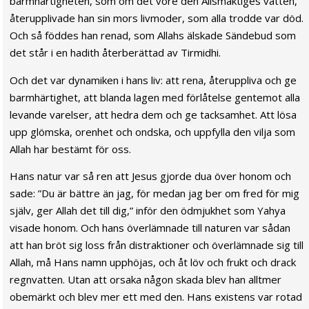
barmhärtigheten, som om det vore den Allsmäktiges vatten,
återupplivade han sin mors livmoder, som alla trodde var död.
Och så föddes han renad, som Allahs älskade Sändebud som
det står i en hadith återberättad av Tirmidhi.
Och det var dynamiken i hans liv: att rena, återuppliva och ge
barmhärtighet, att blanda lagen med förlåtelse gentemot alla
levande varelser, att hedra dem och ge tacksamhet. Att lösa
upp glömska, orenhet och ondska, och uppfylla den vilja som
Allah har bestämt för oss.
Hans natur var så ren att Jesus gjorde dua över honom och
sade: ”Du är bättre än jag, för medan jag ber om fred för mig
själv, ger Allah det till dig,” inför den ödmjukhet som Yahya
visade honom. Och hans överlämnade till naturen var sådan
att han bröt sig loss från distraktioner och överlämnade sig till
Allah, må Hans namn upphöjas, och åt löv och frukt och drack
regnvatten. Utan att orsaka någon skada blev han alltmer
obemärkt och blev mer ett med den. Hans existens var rotad