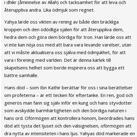
i dhikr (åminnelse av Allah) och tacksamhet för att leva och
återuppliva andra. Lika ödmjuk som regnet.
Yahya lärde oss vikten av rening av både den bräckliga
kroppen och den odödliga själen för att återuppliva dem,
hedra dem och göra dem bördiga för tron. Han lärde oss att
vi inte kan nöja oss med att bara vara levande varelser, utan
att vi måste aktualisera oss själva med ödmjukhet, för att
vara i förening med världen. Det är denna kärlek till
skapelsens helhet som borde inspirera oss att bygga ett
bättre samhälle.
Hans död – som Ibn Kathir berättar för oss i sina berättelser
om profeterna – är ett tecken för eftertanke. En ren, god och
generös man fann sig själv inför en kung och hans styvdotter
som avskydde barmhärtigheten och den bördiga naturen i
hans ord. Oförmögen att kontrollera honom, beordrades hans
död att tysta det ljuset och den välsignelsen, oförmögen att
dra nytta av intensiteten i hans ljus. Yahyas död markerade en