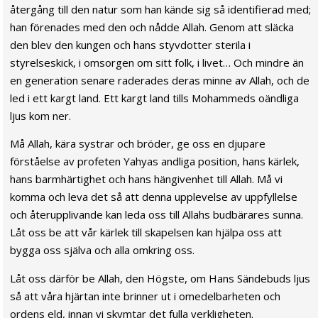
återgång till den natur som han kände sig så identifierad med;
han förenades med den och nådde Allah. Genom att släcka
den blev den kungen och hans styvdotter sterila i
styrelseskick, i omsorgen om sitt folk, i livet… Och mindre än
en generation senare raderades deras minne av Allah, och de
led i ett kargt land. Ett kargt land tills Mohammeds oändliga
ljus kom ner.
Må Allah, kära systrar och bröder, ge oss en djupare
förståelse av profeten Yahyas andliga position, hans kärlek,
hans barmhärtighet och hans hängivenhet till Allah. Må vi
komma och leva det så att denna upplevelse av uppfyllelse
och återupplivande kan leda oss till Allahs budbärares sunna.
Låt oss be att vår kärlek till skapelsen kan hjälpa oss att
bygga oss själva och alla omkring oss.
Låt oss därför be Allah, den Högste, om Hans Sändebuds ljus
så att våra hjärtan inte brinner ut i omedelbarheten och
ordens eld, innan vi skymtar det fulla verkligheten.