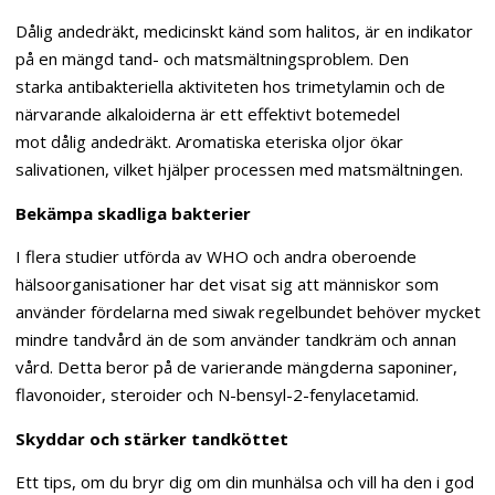
Dålig andedräkt, medicinskt känd som halitos, är en indikator
på en mängd tand- och matsmältningsproblem. Den
starka antibakteriella aktiviteten hos trimetylamin och de
närvarande alkaloiderna är ett effektivt botemedel
mot dålig andedräkt. Aromatiska eteriska oljor ökar
salivationen, vilket hjälper processen med matsmältningen.
Bekämpa skadliga bakterier
I flera studier utförda av WHO och andra oberoende
hälsoorganisationer har det visat sig att människor som
använder fördelarna med siwak regelbundet behöver mycket
mindre tandvård än de som använder tandkräm och annan
vård. Detta beror på de varierande mängderna saponiner,
flavonoider, steroider och N-bensyl-2-fenylacetamid.
Skyddar och stärker tandköttet
Ett tips, om du bryr dig om din munhälsa och vill ha den i god