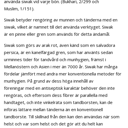
använda siwak vid varje bön. (Bukhari, 2/299 och
Muslim, 1/151).
Siwak betyder rengöring av munnen och tänderna med en
siwak, vilket är namnet till det använda verktyget. Siwak
är en pinne eller gren som används för detta ändamål.
Siwak som görs av arak rot, även känd som en salvadora
persica, är en kanelfärgad gren, som har använts sedan
urminnes tider för tandvård och munhygien, främst i
Mellanöstern och Asien i mer än 7000 år. Siwak har många
fördelar jämfört med andra mer konventionella metoder för
munhygien. På grund av dess höga innehåll av
föreningar med en antiseptisk karaktär behöver den inte
rengöras, och eftersom dess fibrer är parallella med
handtaget, och inte vinkelräta som tandborsten, kan de
införas lättare mellan tänderna än en konventionell
tandborste. Till skillnad från den kan den användas när som
helst och var som helst och det gör att du helt kan