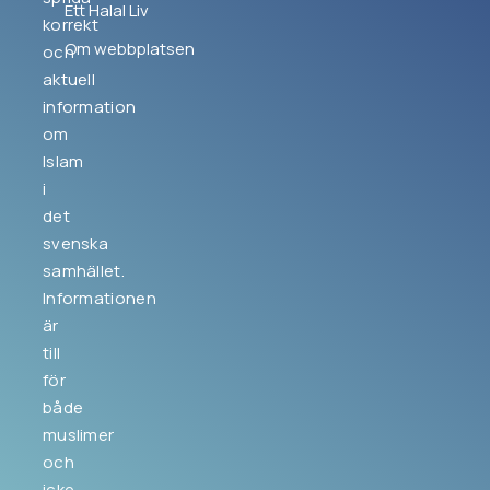
Ett Halal Liv
korrekt
Om webbplatsen
och
aktuell
information
om
Islam
i
det
svenska
samhället.
Informationen
är
till
för
både
muslimer
och
icke