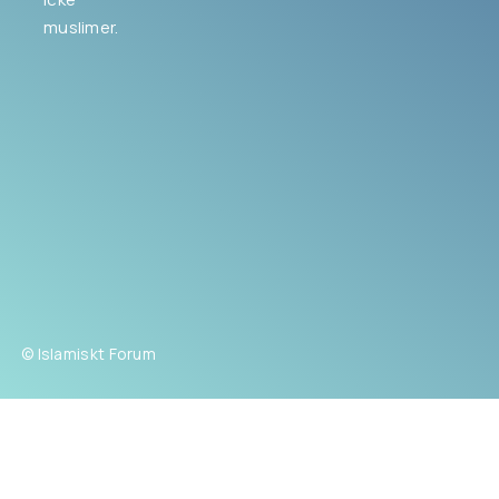
muslimer.
© Islamiskt Forum