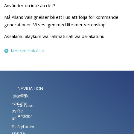
Använder du inte än det?
Må Allahs välsignelser bli ett ljus att följa för kommande
generationer. Vi ses igen med lite mer vetenskap.
Assalamu alaykum wa rahmatullah wa barakatuhu
Mer om Halal Liv
NAVIGATION
Hem
Islamisk
Forums
Om oss
syfte
Artiklar
är
att
Nyheter
sprida