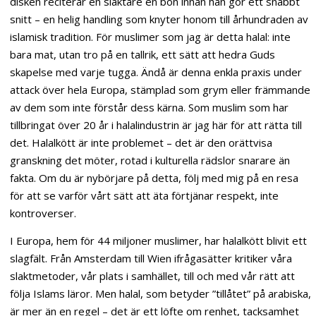
disken reciterar en slaktare en bön innan han gör ett snabbt
snitt – en helig handling som knyter honom till århundraden av
islamisk tradition. För muslimer som jag är detta halal: inte
bara mat, utan tro på en tallrik, ett sätt att hedra Guds
skapelse med varje tugga. Ändå är denna enkla praxis under
attack över hela Europa, stämplad som grym eller främmande
av dem som inte förstår dess kärna. Som muslim som har
tillbringat över 20 år i halalindustrin är jag här för att rätta till
det. Halalkött är inte problemet – det är den orättvisa
granskning det möter, rotad i kulturella rädslor snarare än
fakta. Om du är nybörjare på detta, följ med mig på en resa
för att se varför vårt sätt att äta förtjänar respekt, inte
kontroverser.
I Europa, hem för 44 miljoner muslimer, har halalkött blivit ett
slagfält. Från Amsterdam till Wien ifrågasätter kritiker våra
slaktmetoder, vår plats i samhället, till och med vår rätt att
följa Islams läror. Men halal, som betyder ”tillåtet” på arabiska,
är mer än en regel – det är ett löfte om renhet, tacksamhet