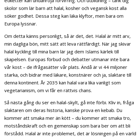
etiketter kan undanröja förvirring. Och utbildning – tänk dig
skolor som lär barn att halal, kosher och vegansk kost alla
söker godhet. Dessa steg kan läka klyftor, men bara om
Europa lyssnar.
Om detta känns personligt, så är det, det. Halal är mitt arv,
min dagliga bön, mitt sätt att leva rättfärdigt. När jag skivar
halal kyckling till mina barn lär jag dem Islams kärlek till
skapelsen. Europas förbud och debatter utmanar inte bara
vår kost – de ifrågasätter vår plats. Ändå är vi 44 miljoner
starka, och bidrar med läkare, konstnärer och ja, slaktare till
denna kontinent. År 2035 kan halal vara lika vanligt som
vegetarianism, om vi får en rättvis chans.
Så nästa gång du ser en halal-skylt, gå inte förbi. Kliv in, fråga
slaktaren om deras historia, kanske prova en kebab. Du
kommer att smaka mer än kött – du kommer att smaka tro,
motståndskraft och en gemenskap som bara ber om att bli
förstådd. Halal är inte problemet, det är lösningen på en värld