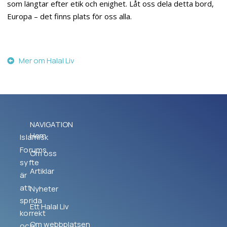
som längtar efter etik och enighet. Låt oss dela detta bord,
Europa – det finns plats för oss alla.
Mer om Halal Liv
NAVIGATION
Hem
Islamisk
Forums
Om oss
syfte
Artiklar
är
att
Nyheter
sprida
Ett Halal Liv
korrekt
Om webbplatsen
och