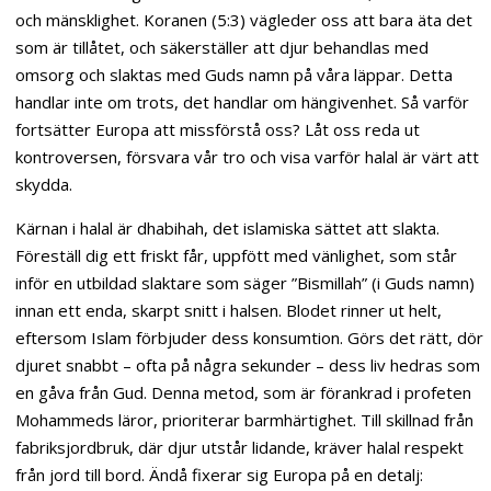
och mänsklighet. Koranen (5:3) vägleder oss att bara äta det
som är tillåtet, och säkerställer att djur behandlas med
omsorg och slaktas med Guds namn på våra läppar. Detta
handlar inte om trots, det handlar om hängivenhet. Så varför
fortsätter Europa att missförstå oss? Låt oss reda ut
kontroversen, försvara vår tro och visa varför halal är värt att
skydda.
Kärnan i halal är dhabihah, det islamiska sättet att slakta.
Föreställ dig ett friskt får, uppfött med vänlighet, som står
inför en utbildad slaktare som säger ”Bismillah” (i Guds namn)
innan ett enda, skarpt snitt i halsen. Blodet rinner ut helt,
eftersom Islam förbjuder dess konsumtion. Görs det rätt, dör
djuret snabbt – ofta på några sekunder – dess liv hedras som
en gåva från Gud. Denna metod, som är förankrad i profeten
Mohammeds läror, prioriterar barmhärtighet. Till skillnad från
fabriksjordbruk, där djur utstår lidande, kräver halal respekt
från jord till bord. Ändå fixerar sig Europa på en detalj: