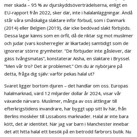
mer skada – 95 % av djurskyddsöverträdelserna, enligt en
EU-rapport från 2022, sker där, inte i halalanläggningar. Ändå
står våra småskaliga slaktare inför förbud, som i Danmark
(2014) eller Belgien (2019), där icke bedövad slakt förbjöds.
Dessa lagar känns som en örfil, då de riktar sig mot muslimer
och judar (vars kosherregler är likartade) samtidigt som de
ignorerar större grymheter. ”De förbjuder inte gåslever, där
gäss tvångsmatas”, konstaterar Aisha, en slaktare i Bryssel.
”Men vår tro? Det är problemet.” Om du är nybörjare på
detta, fråga dig själv: varför pekas halal ut?
Svaret ligger bortom djuren – det handlar om oss. Europas
halalmarknad, värd 12 miljarder dollar år 2024, visar vår
växande närvaro. Muslimer, många av oss ättlingar till
efterkrigstidens invandrare, har byggt upp sitt liv här, från
Berlins moskéer till Lissabons marknader. Halal är inte bara
kött, det är identitet. När jag var barn i Manchester innebar
det att hitta halal ett besök på en betrodd farbrors butik. Nu