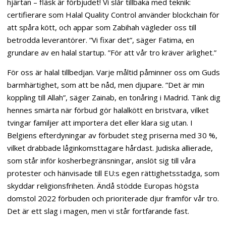
hjärtan – fläsk är förbjudet! Vi slår tillbaka med teknik:
certifierare som Halal Quality Control använder blockchain för
att spåra kött, och appar som Zabihah vägleder oss till
betrodda leverantörer. ”Vi fixar det”, säger Fatima, en
grundare av en halal startup. ”För att vår tro kräver ärlighet.”
För oss är halal tillbedjan. Varje måltid påminner oss om Guds
barmhärtighet, som att be nåd, men djupare. ”Det är min
koppling till Allah”, säger Zainab, en tonåring i Madrid. Tänk dig
hennes smärta när förbud gör halalkött en bristvara, vilket
tvingar familjer att importera det eller klara sig utan. I
Belgiens efterdyningar av förbudet steg priserna med 30 %,
vilket drabbade låginkomsttagare hårdast. Judiska allierade,
som står inför kosherbegränsningar, anslöt sig till våra
protester och hänvisade till EU:s egen rättighetsstadga, som
skyddar religionsfriheten. Ändå stödde Europas högsta
domstol 2022 förbuden och prioriterade djur framför vår tro.
Det är ett slag i magen, men vi står fortfarande fast.