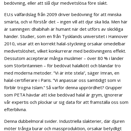
bedövning, eller att slå djur medvetslösa före slakt.
EU:s välfärdslag från 2009 driver bedövning för att minska
smärta, och vi förstår det – ingen vill att djur ska lida. Men här
är sanningen: dhabihah är humant när det utförs av skickliga
händer. Studier, som en från Tysklands universitet i Hannover
2010, visar att en korrekt halal-styckning orsakar omedelbar
medvetslöshet, vilket konkurrerar med bedövningens effekt.
Dessutom accepterar många muslimer – över 80 % i länder
som Storbritannien – för bedövat halalkött och blandar tro
med moderna metoder. ”Vi är inte stela”, säger Imran, en
halal-certifierare i Paris. ”Vi anpassar oss samtidigt som vi
förblir trogna Islam.” Så varför denna upprördhet? Grupper
som PETA hävdar att icke bedövad halal är grym, ignorerar
vår expertis och plockar ur sig data för att framställa oss som
efterblivna.
Denna dubbelmoral svider. Industriella slakterier, där djuren
möter trånga burar och massproduktion, orsakar betydligt