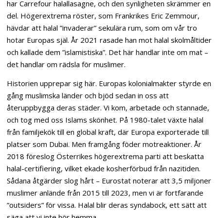
har Carrefour halallasagne, och den synligheten skrämmer en
del. Högerextrema röster, som Frankrikes Eric Zemmour,
hävdar att halal ”invaderar” sekulära rum, som om vår tro
hotar Europas själ. År 2021 rasade han mot halal skolmåltider
och kallade dem ”islamistiska”. Det här handlar inte om mat –
det handlar om rädsla för muslimer.
Historien upprepar sig här. Europas kolonialmakter styrde en
gång muslimska länder och bjöd sedan in oss att
återuppbygga deras städer. Vi kom, arbetade och stannade,
och tog med oss ​​Islams skönhet. På 1980-talet växte halal
från familjekök till en global kraft, där Europa exporterade till
platser som Dubai. Men framgång föder motreaktioner. År
2018 föreslog Österrikes högerextrema parti att beskatta
halal-certifiering, vilket ekade kosherförbud från nazitiden.
Sådana åtgärder slog hårt – Eurostat noterar att 3,5 miljoner
muslimer anlände från 2015 till 2023, men vi är fortfarande
”outsiders” för vissa. Halal blir deras syndabock, ett sätt att
säga att vi inte hör hemma.