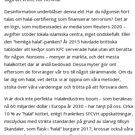
Desinformation underblåser denna eld. Har du någonsin hört
talas om halal-certifiering som finansierar terrorism? Det är
en lögn, som motbevisades av media som Reuters 2020 –
avgifter stöder lokala islamiska centra, inget ondskefullt. Eller
den ”hemliga halal”-paniken? År 2015 hävdade brittiska
tabloider att kedjor som KFC serverade halal utan att berätta
för någon. Nonsens – menyer är märkta, och det mesta
halalköttet där är ändå bedövad. Dessa myter gör ont
eftersom de förvränger vår tro till något skrämmande. Om du
lär dig om halal, vet detta: vi är öppna om våra metoder,
stolta över våra värderingar och trötta på att försvara dem.
Vi är dock inte perfekta. Halalindustrins boom – som beräknas
nå 60 miljarder dollar i Europa år 2030 – har tänjt på oss. Cirka
10 % av ”halal” köttet, enligt Frankrikes SFCVH uppskattningar,
misslyckas med strikta standarder på grund av slarvig tillsyn.
Skandaler, som fläsk i ”halal” burgare 2017, krossar också våra