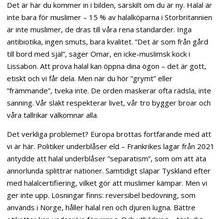
Det är här du kommer in i bilden, särskilt om du är ny. Halal är
inte bara för muslimer – 15 % av halalköparna i Storbritannien
är inte muslimer, de dras till våra rena standarder. Inga
antibiotika, ingen smuts, bara kvalitet. ”Det är som från gård
till bord med själ”, säger Omar, en icke-muslimsk kock i
Lissabon. Att prova halal kan öppna dina ögon – det är gott,
etiskt och vi får dela. Men när du hör ”grymt” eller
”främmande”, tveka inte. De orden maskerar ofta rädsla, inte
sanning. Vår slakt respekterar livet, vår tro bygger broar och
våra tallrikar välkomnar alla.
Det verkliga problemet? Europa brottas fortfarande med att
vi är här. Politiker underblåser eld – Frankrikes lagar från 2021
antydde att halal underblåser ”separatism”, som om att äta
annorlunda splittrar nationer. Samtidigt släpar Tyskland efter
med halalcertifiering, vilket gör att muslimer kämpar. Men vi
ger inte upp. Lösningar finns: reversibel bedövning, som
används i Norge, håller halal ren och djuren lugna. Bättre