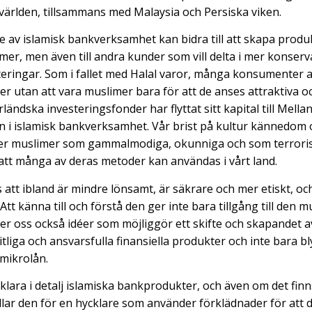
ärlden, tillsammans med Malaysia och Persiska viken.
ie av islamisk bankverksamhet kan bidra till att skapa produ
mer, men även till andra kunder som vill delta i mer konserv
teringar. Som i fallet med Halal varor, många konsumenter 
ter utan att vara muslimer bara för att de anses attraktiva 
ländska investeringsfonder har flyttat sitt kapital till Mella
ten i islamisk bankverksamhet. Vår brist på kultur kännedom 
er muslimer som gammalmodiga, okunniga och som terrorist
 att många av deras metoder kan användas i vårt land.
s att ibland är mindre lönsamt, är säkrare och mer etiskt, oc
 Att känna till och förstå den ger inte bara tillgång till den 
 oss också idéer som möjliggör ett skifte och skapandet a
litliga och ansvarsfulla finansiella produkter och inte bara
mikrolån.
rklara i detalj islamiska bankprodukter, och även om det finn
lar den för en hycklare som använder förklädnader för att dö