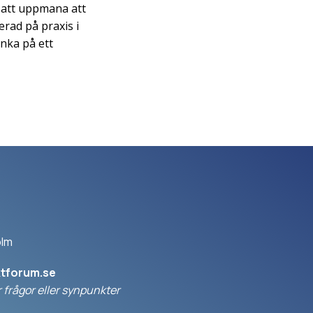
n att uppmana att
rad på praxis i
änka på ett
olm
ktforum.se
 frågor eller synpunkter