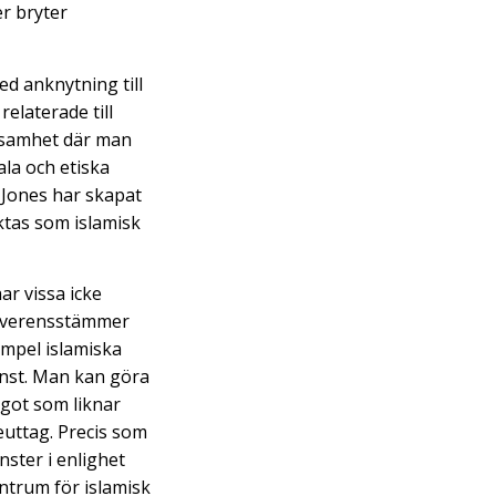
er bryter
ed anknytning till
relaterade till
rksamhet där man
ala och etiska
 Jones har skapat
aktas som islamisk
ar vissa icke
 överensstämmer
empel islamiska
inst. Man kan göra
ågot som liknar
euttag. Precis som
nster i enlighet
entrum för islamisk