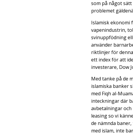
som på något sätt 
problemet gälden
Islamisk ekonomi f
vapenindustrin, tob
svinuppfödning ell
använder barnarbet
riktlinjer för de
ett index för att i
investerare, Dow J
Med tanke på de mu
islamiska banker 
med Fiqh al-Muamal
inteckningar där b
avbetalningar och 
leasing so vi känn
de nämnda baner, fl
med islam, inte bar