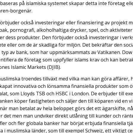
baseras på islamiska systemet skapar detta inte företag ell
ären-borgenär.
örbjuder också investeringar eller finansiering av projekt m
ak, pornografi, alkoholhaltiga drycker, spel, och aktiviteter 
er dess produkter. Den förbjuder också investeringar i ve
e eller om de är skadliga för miljön. Det bekräftar den soci
nna typ av bank, som har uppmärksammats av Vatikanen. Dow
dentifiera de företag som uppfyller islams krav och kan betr
ones Islamic Markets (DJIB).
slimska troendes tillväxt med vilka man kan göra affärer, h
skapat innovativa och lönsamma finansiella produkter som
at, som Lloyds TSB och HSBC i London. De erbjuder till ex
anken köper fastigheten och säljer den till köparen vid en v
när man betalat av hela beloppet görs det ett ägarskifte, n
er det men man undviker direkt utlåning till kunder och ränt
er och fler globala banker har börjat erbjuda finansiella tjä
a i muslimska länder, som till exempel Schweiz, ett viktigt c