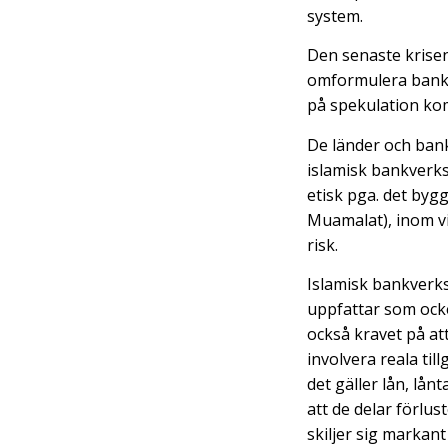
system.
Den senaste krisen
omformulera bankv
på spekulation kom
De länder och ban
islamisk bankverks
etisk pga. det bygg
Muamalat), inom vi
risk.
Islamisk bankverk
uppfattar som ock
också kravet på at
involvera reala ti
det gäller lån, lån
att de delar förlu
skiljer sig markan