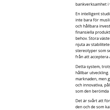
bankverksamhet i v
En intelligent stud
inte bara för musli
och hållbara inves
finansiella produk
behov. Stora väster
njuta av stabilite
stereotyper som s
från att acceptera
Detta system, trot
hållbar utveckling.
marknaden, men ger
och innovativa, på
som den berömda 
Det är svårt att fö
den och de som kal