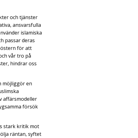
kter och tjänster
ativa, ansvarsfulla
använder islamiska
och passar deras
nöstern för att
och vår tro på
er, hindrar oss
h möjliggör en
muslimska
v affärsmodeller
 blygsamma försök
s stark kritik mot
lja räntan, syftet