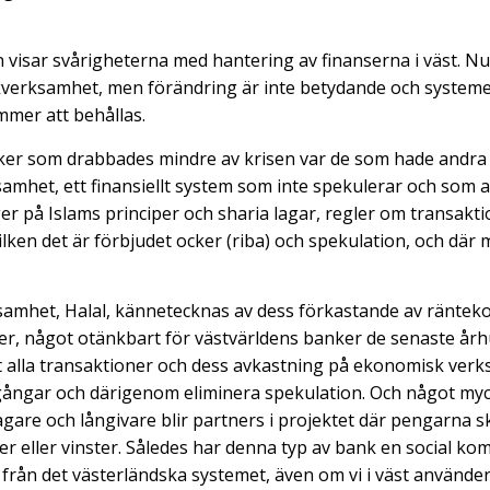
 visar svårigheterna med hantering av finanserna i väst. N
erksamhet, men förändring är inte betydande och systeme
mer att behållas.
ker som drabbades mindre av krisen var de som hade andra
amhet, ett finansiellt system som inte spekulerar och som 
er på Islams principer och sharia lagar, regler om transaktio
lken det är förbjudet ocker (riba) och spekulation, och där
samhet, Halal, kännetecknas av dess förkastande av ränte
er, något otänkbart för västvärldens banker de senaste å
t alla transaktioner och dess avkastning på ekonomisk ver
llgångar och därigenom eliminera spekulation. Och något myc
tagare och långivare blir partners i projektet där pengarna s
ster eller vinster. Således har denna typ av bank en social 
t från det västerländska systemet, även om vi i väst använde