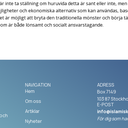
r inte ta ställning om huruvida detta är sant eller inte, me
ligheter och ekonomiska alternativ som kan användas, base
et är möjligt att bryta den traditionella mönster och börja t
 som är både lönsamt och socialt ansvarstagande.
NAVIGATION
ADRESS
Hem
Box 7149
103 87 Stockh
Om oss
E-POST
Artiklar
info@islamis
 och
För dig som har
Nyheter