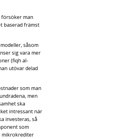
u försöker man
t baserad främst
 modeller, såsom
anser sig vara mer
ner (fiqh al-
 man utövar delad
kostnader som man
rhundradena, men
ksamhet ska
ket intressant när
ka investeras, så
komponent som
r mikrokrediter