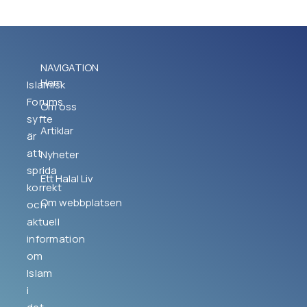
NAVIGATION
Hem
Islamisk
Forums
Om oss
syfte
Artiklar
är
att
Nyheter
sprida
Ett Halal Liv
korrekt
Om webbplatsen
och
aktuell
information
om
Islam
i