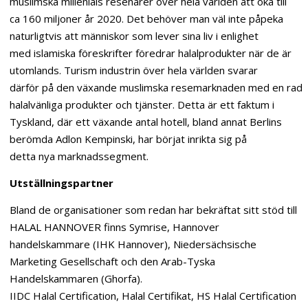
muslimska millenials resenärer över hela världen att öka till
ca 160 miljoner år 2020. Det behöver man väl inte påpeka
naturligtvis att människor som lever sina liv i enlighet
med islamiska föreskrifter föredrar halalprodukter när de är
utomlands. Turism industrin över hela världen svarar
därför på den växande muslimska resemarknaden med en rad
halalvänliga produkter och tjänster. Detta är ett faktum i
Tyskland, där ett växande antal hotell, bland annat Berlins
berömda Adlon Kempinski, har börjat inrikta sig på
detta nya marknadssegment.
Utställningspartner
Bland de organisationer som redan har bekräftat sitt stöd till
HALAL HANNOVER finns Symrise, Hannover
handelskammare (IHK Hannover), Niedersächsische
Marketing Gesellschaft och den Arab-Tyska
Handelskammaren (Ghorfa).
IIDC Halal Certification, Halal Certifikat, HS Halal Certification