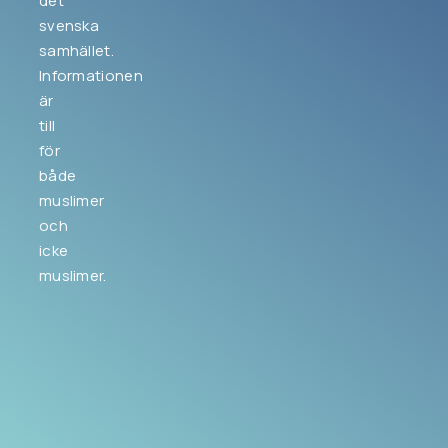
det
svenska
samhället.
Informationen
är
till
för
både
muslimer
och
icke
muslimer.