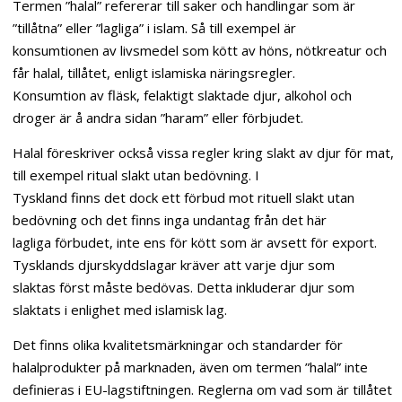
Termen ”halal” refererar till saker och handlingar som är
”tillåtna” eller ”lagliga” i islam. Så till exempel är
konsumtionen av livsmedel som kött av höns, nötkreatur och
får halal, tillåtet, enligt islamiska näringsregler.
Konsumtion av fläsk, felaktigt slaktade djur, alkohol och
droger är å andra sidan ”haram” eller förbjudet.
Halal föreskriver också vissa regler kring slakt av djur för mat,
till exempel ritual slakt utan bedövning. I
Tyskland finns det dock ett förbud mot rituell slakt utan
bedövning och det finns inga undantag från det här
lagliga förbudet, inte ens för kött som är avsett för export.
Tysklands djurskyddslagar kräver att varje djur som
slaktas först måste bedövas. Detta inkluderar djur som
slaktats i enlighet med islamisk lag.
Det finns olika kvalitetsmärkningar och standarder för
halalprodukter på marknaden, även om termen ”halal” inte
definieras i EU-lagstiftningen. Reglerna om vad som är tillåtet