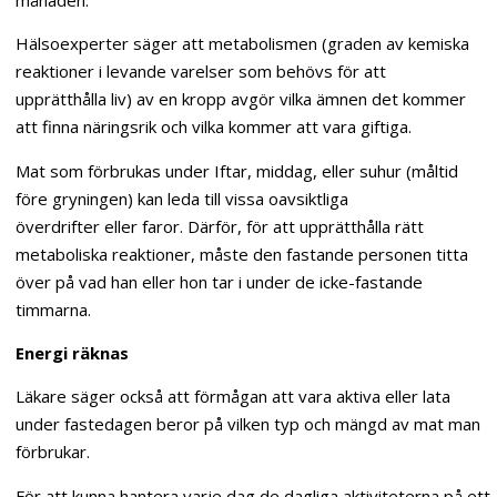
Hälsoexperter säger att metabolismen (graden av kemiska
reaktioner i levande varelser som behövs för att
upprätthålla liv) av en kropp avgör vilka ämnen det kommer
att finna näringsrik och vilka kommer att vara giftiga.
Mat som förbrukas under Iftar, middag, eller suhur (måltid
före gryningen) kan leda till vissa oavsiktliga
överdrifter eller faror. Därför, för att upprätthålla rätt
metaboliska reaktioner, måste den fastande personen titta
över på vad han eller hon tar i under de icke-fastande
timmarna.
Energi räknas
Läkare säger också att förmågan att vara aktiva eller lata
under fastedagen beror på vilken typ och mängd av mat man
förbrukar.
För att kunna hantera varje dag de dagliga aktiviteterna på ett