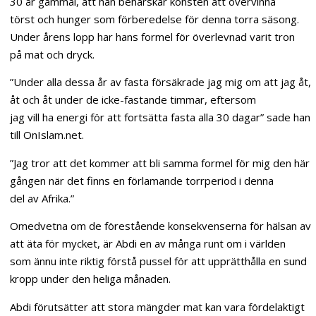
30 år gammal, att han behärskar konsten att övervinna
törst och hunger som förberedelse för denna torra säsong.
Under årens lopp har hans formel för överlevnad varit tron
på mat och dryck.
”Under alla dessa år av fasta försäkrade jag mig om att jag åt,
åt och åt under de icke-fastande timmar, eftersom
jag vill ha energi för att fortsätta fasta alla 30 dagar” sade han
till OnIslam.net.
”Jag tror att det kommer att bli samma formel för mig den här
gången när det finns en förlamande torrperiod i denna
del av Afrika.”
Omedvetna om de förestående konsekvenserna för hälsan av
att äta för mycket, är Abdi en av många runt om i världen
som ännu inte riktig förstå pussel för att upprätthålla en sund
kropp under den heliga månaden.
Abdi förutsätter att stora mängder mat kan vara fördelaktigt