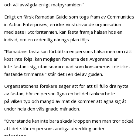
och väl avvägda enligt matpyramiden.”
Enligt en färsk Ramadan Guide som togs fram av Communities
in Action Enterprises, en icke-vinstdrivande organisation
med säte i Storbritannien, kan fasta främja hälsan hos en
individ, om en ordentlig närings plan följs.
”Ramadans fasta kan förbättra en persons hälsa men om rätt
kost inte följs, kan möjligen förvärra det! Avgörande är
inte fastan i sig, utan snarare vad som konsumeras i de icke-
fastande timmarna ” står det i en del av guiden.
Organisationens forskare säger att för att till fullo dra nytta
av fastan, bör en person ägna en hel del tankearbete
på vilken typ och mängd av mat de kommer att ägna sig åt
under hela den välsignade månaden.
”Överätande kan inte bara skada kroppen men man tror också
att det stör en persons andliga utveckling under
månaden.”