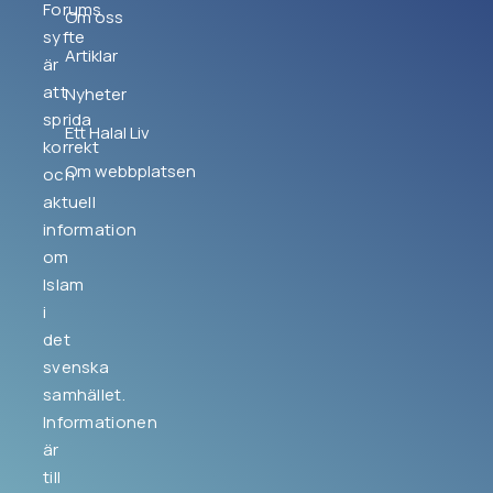
Forums
Om oss
syfte
Artiklar
är
att
Nyheter
sprida
Ett Halal Liv
korrekt
Om webbplatsen
och
aktuell
information
om
Islam
i
det
svenska
samhället.
Informationen
är
till