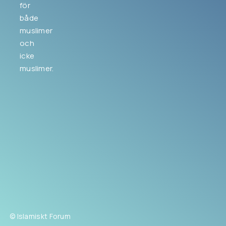
för
både
muslimer
och
icke
muslimer.
© Islamiskt Forum