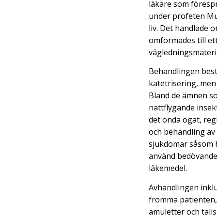
läkare som föresp
under profeten 
liv. Det handlade 
omformades till et
vägledningsmateria
Behandlingen besto
katetrisering, men
Bland de ämnen som
nattflygande insek
det onda ögat, reg
och behandling av
sjukdomar såsom hu
använd bedövande
läkemedel.
Avhandlingen inkl
fromma patienten,
amuletter och tali