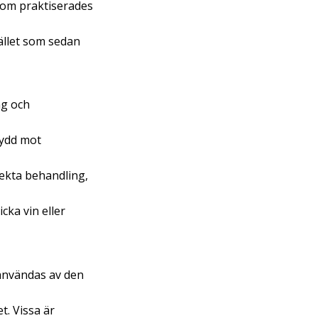
som praktiserades
ället som sedan
ng och
kydd mot
rekta behandling,
cka vin eller
användas av den
t. Vissa är