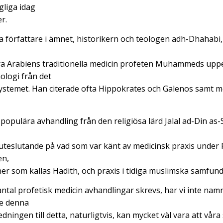
gliga idag
r.
ga författare i ämnet, historikern och teologen adh-Dhahabi
a Arabiens traditionella medicin profeten Muhammeds upp
ologi från det
stemet. Han citerade ofta Hippokrates och Galenos samt me
populära avhandling från den religiösa lärd Jalal ad-Din as-
teslutande på vad som var känt av medicinsk praxis under P
en,
ner som kallas Hadith, och praxis i tidiga muslimska samfund
antal profetisk medicin avhandlingar skrevs, har vi inte na
e denna
dningen till detta, naturligtvis, kan mycket väl vara att våra s