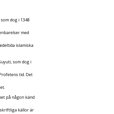
, som dog i 1348
enbarelser med
deltida islamiska
Suyuti, som dog i
rofetens tid. Det
et.
mnet på någon känd
kriftliga källor är