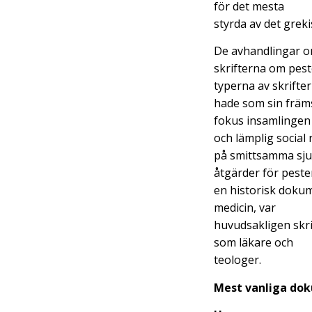
för det mesta
styrda av det gre
De avhandlingar om
skrifterna om pes
typerna av skrifter
hade som sin främ
fokus insamlingen 
och lämplig social 
på smittsamma sju
åtgärder för peste
en historisk dokum
medicin, var
huvudsakligen skri
som läkare och
teologer.
Mest vanliga do