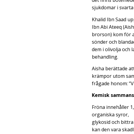
det finns botemedel
sjukdomar i svarta
Khalid Ibn Saad up
Ibn Abi Ateeq (Ais
brorson) kom för at
sönder och blanda
dem i olivolja och 
behandling.
Aisha berättade at
krämpor utom sam
frågade honom: ”V
Kemisk sammans
Fröna innehåller 1,5
organiska syror,
glykosid och bittra
kan den vara skadl