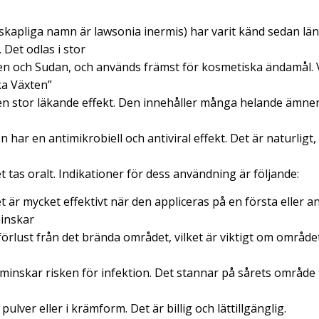
kapliga namn är lawsonia inermis) har varit känd sedan län
 Det odlas i stor
ien och Sudan, och används främst för kosmetiska ändamål. 
ka Växten”
en stor läkande effekt. Den innehåller många helande ämn
 har en antimikrobiell och antiviral effekt. Det är naturligt, 
t tas oralt. Indikationer för dess användning är följande:
t är mycket effektivt när den appliceras på en första eller 
inskar
örlust från det brända området, vilket är viktigt om området
inskar risken för infektion. Det stannar på sårets område ti
pulver eller i krämform. Det är billig och lättillgänglig.