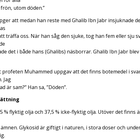
 för alla
 frön, utom döden.”
pger att medan han reste med Ghalib Ibn Jabr insjuknade d
has
t träffa oss. När han såg den sjuke, tog han fem eller sju s
de
lade det i både hans (Ghalibs) näsborrar. Ghalib Ibn Jabr ble
t profeten Muhammed uppgav att det finns botemedel i svart
. Jag
ad är sam?” Han sa, ”Döden”.
ättning
 % flyktig olja och 37,5 % icke-flyktig olja. Utöver det finns 
 ämnen. Glykosid är giftigt i naturen, i stora doser och unde
ig.