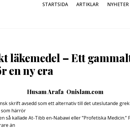
STARTSIDA
ARTIKLAR
NYHETER
kt läkemedel – Ett gammal
ör en ny era
Husam Arafa  Onislam.com
nsk skrift avsedd som ett alternativ till det uteslutande gre
 som härrör
en så kallade At-Tibb en-Nabawi eller ”Profetiska Medicin.” 
arare än