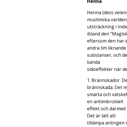
Henna
Henna (dess vetens
muslimska världen.
utsträckning i Ind
ibland den ”Magis
eftersom den har 
andra lim liknande
substanser, och den
kända
sidoeffekter när de
1. Brännskador. De
brännskada. Det m
smärta och vätskef
en antimikrobiell
effekt och därmed m
Det är lätt att
tillämpa antingen i 