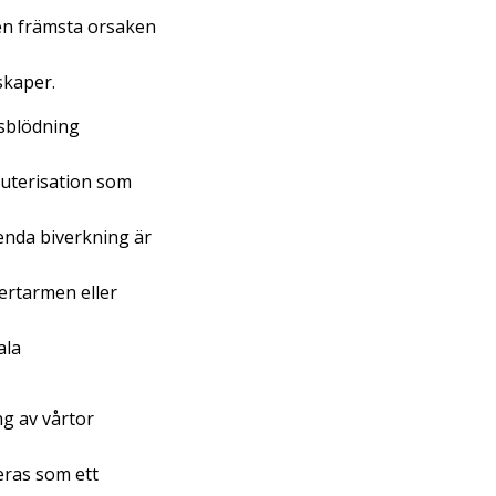
Den främsta orsaken
skaper.
äsblödning
kauterisation som
enda biverkning är
ertarmen eller
ala
ing av vårtor
eras som ett