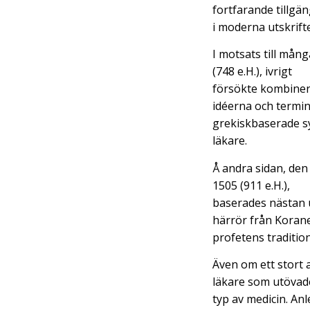
fortfarande tillgän
i moderna utskrifte
I motsats till mån
(748 e.H.), ivrigt
försökte kombiner
idéerna och termin
grekiskbaserade sy
läkare.
Å andra sidan, den 
1505 (911 e.H.),
baserades nästan u
härrör från Koran
profetens traditio
Även om ett stort 
läkare som utövad
typ av medicin. Anle