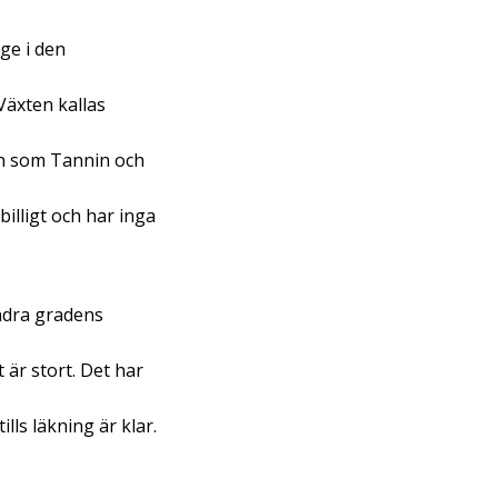
ge i den
Växten kallas
en som Tannin och
billigt och har inga
andra gradens
 är stort. Det har
lls läkning är klar.