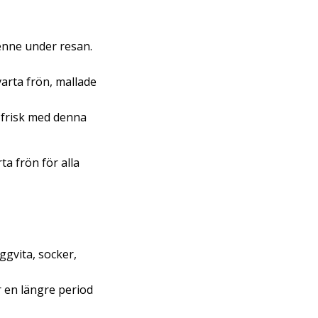
enne under resan.
varta frön, mallade
v frisk med denna
a frön för alla
äggvita, socker,
r en längre period