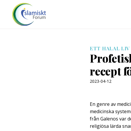
ETT HALAL LIV
Profetis
recept f
2023-04-12
En genre av medici
medicinska system
från Galenos var d
religiösa lärda sn