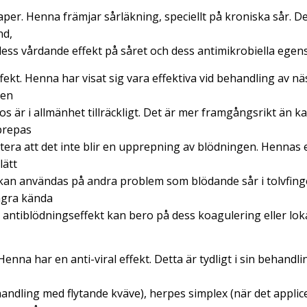
per. Henna främjar sårläkning, speciellt på kroniska sår. 
nd,
ess vårdande effekt på såret och dess antimikrobiella egen
fekt. Henna har visat sig vara effektiva vid behandling av n
 en
os är i allmänhet tillräckligt. Det är mer framgångsrikt än 
prepas
tera att det inte blir en upprepning av blödningen. Hennas 
lätt
kan användas på andra problem som blödande sår i tolvfing
ågra kända
 antiblödningseffekt kan bero på dess koagulering eller lok
. Henna har en anti-viral effekt. Detta är tydligt i sin behandl
andling med flytande kväve), herpes simplex (när det applic