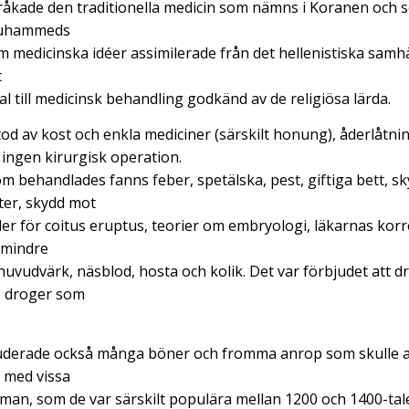
råkade den traditionella medicin som nämns i Koranen och 
Muhammeds
om medicinska idéer assimilerade från det hellenistiska samh
t
l till medicinsk behandling godkänd av de religiösa lärda.
d av kost och enkla mediciner (särskilt honung), åderlåtni
 ingen kirurgisk operation.
 behandlades fanns feber, spetälska, pest, giftiga bett, s
ter, skydd mot
ler för coitus eruptus, teorier om embryologi, läkarnas kor
 mindre
vudvärk, näsblod, hosta och kolik. Det var förbjudet att dri
 droger som
uderade också många böner och fromma anrop som skulle 
 med vissa
sman, som de var särskilt populära mellan 1200 och 1400-tale