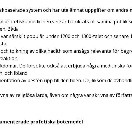
kiskbaserade system och har utelämnat uppgifter om andra 
 profetiska medicinen verkar ha riktats till samma publik 
ten. Båda
 var särskilt populär under 1200 och 1300-talet och senare. 
sta
och tolkning av olika hadith som ansågs relevanta för begr
reaktion
kdomar. De försökte också att erbjuda några medicinska fö
n, och ibland
entation av pesten upp till den tiden. De, liksom de avhand
vna av religiösa lärda, även om några var skrivna av författ
kumenterade profetiska botemedel