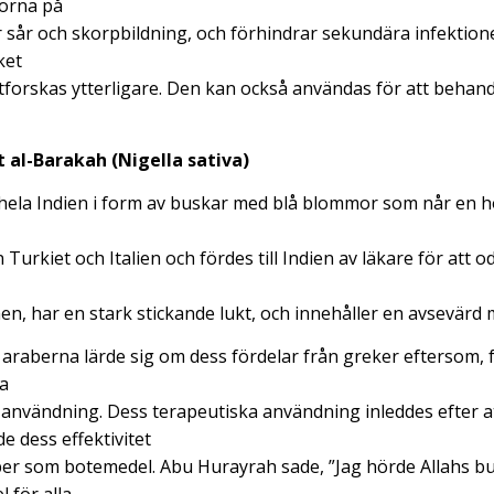
sorna på
r sår och skorpbildning, och förhindrar sekundära infektion
ket
tforskas ytterligare. Den kan också användas för att behand
t al-Barakah (Nigella sativa)
 hela Indien i form av buskar med blå blommor som når en hö
Turkiet och Italien och fördes till Indien av läkare för att o
men, har en stark stickande lukt, och innehåller en avsevärd 
t araberna lärde sig om dess fördelar från greker eftersom, 
ga
användning. Dess terapeutiska användning inleddes efter a
dess effektivitet
er som botemedel. Abu Hurayrah sade, ”Jag hörde Allahs bu