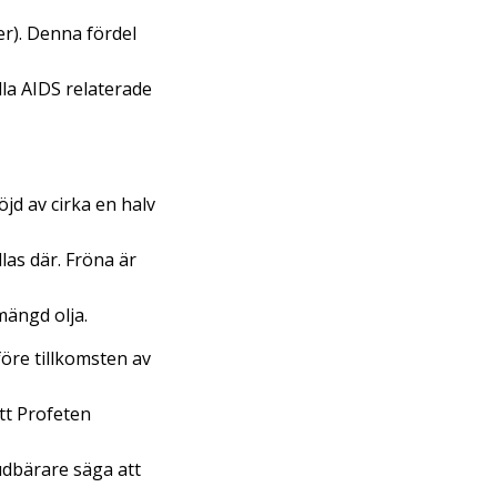
er). Denna fördel
la AIDS relaterade
jd av cirka en halv
dlas där. Fröna är
mängd olja.
före tillkomsten av
tt Profeten
dbärare säga att