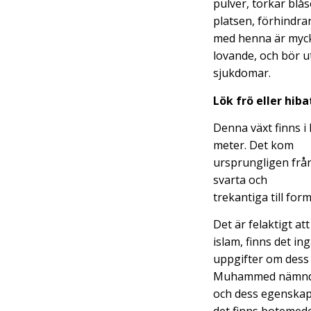
pulver, torkar blå
platsen, förhindra
med henna är myc
lovande, och bör u
sjukdomar.
Lök frö eller hiba
Denna växt finns i
meter. Det kom
ursprungligen från 
svarta och
trekantiga till for
Det är felaktigt at
islam, finns det in
uppgifter om dess 
Muhammed nämnde 
och dess egenskap