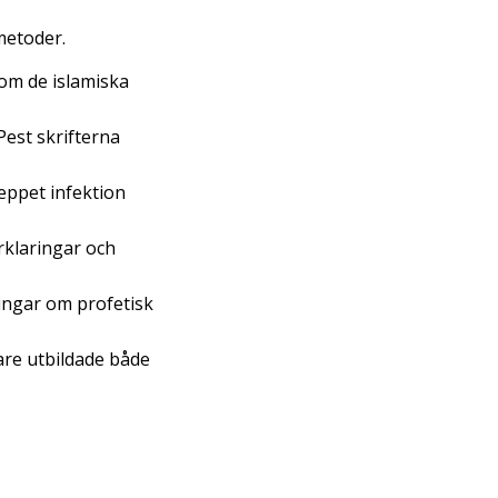
metoder.
som de islamiska
Pest skrifterna
eppet infektion
rklaringar och
lingar om profetisk
are utbildade både