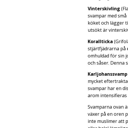
Vinterskivling
(Fl
svampar med små mö
köket och lägger til
utsökt är vinterski
Korallticka
(Grifo
stjärtfjädrarna på
omhuldad för sin j
och såser. Denna 
Karljohanssvamp
mycket eftertraktad
svampar har en dis
arom intensifieras n
Svamparna ovan är 
växer på en oren 
inte muslimer att 