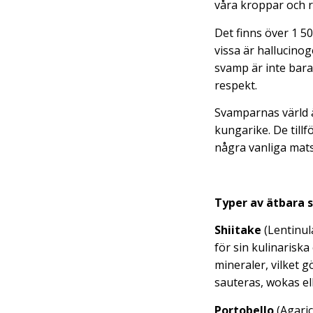
våra kroppar och r
Det finns över 1 50
vissa är hallucinog
svamp är inte bara
respekt.
Svamparnas värld ä
kungarike. De tillfö
några vanliga mat
Typer av ätbara
Shiitake
(Lentinul
för sin kulinariska
mineraler, vilket g
sauteras, wokas el
Portobello
(Agaric