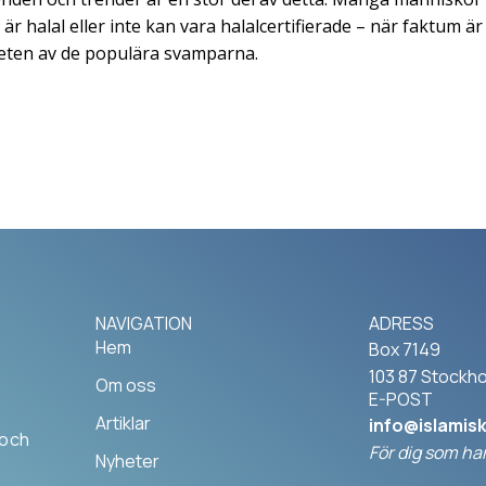
e är halal eller inte kan vara halalcertifierade – när faktum ä
teten av de populära svamparna.
NAVIGATION
ADRESS
Hem
Box 7149
103 87 Stockh
Om oss
E-POST
Artiklar
info@islamis
 och
För dig som har
Nyheter