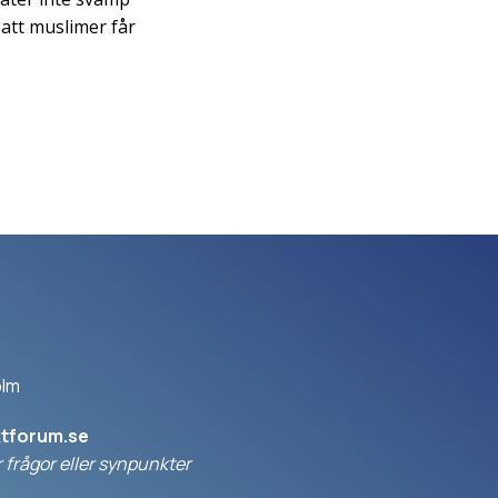
r att muslimer får
olm
ktforum.se
 frågor eller synpunkter