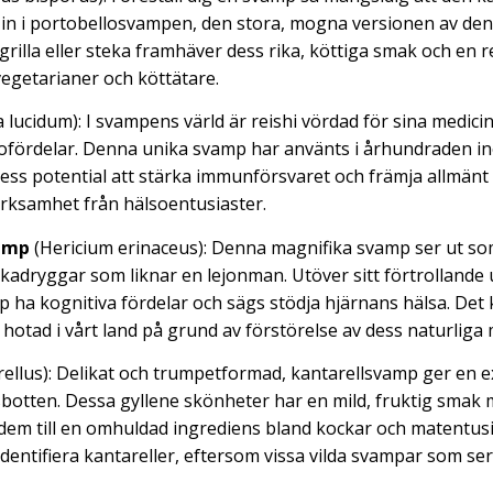
in i portobellosvampen, den stora, mogna versionen av den 
rilla eller steka framhäver dess rika, köttiga smak och en r
vegetarianer och köttätare.
lucidum): I svampens värld är reishi vördad för sina medic
sofördelar. Denna unika svamp har använts i århundraden in
Dess potential att stärka immunförsvaret och främja allmänt
rksamhet från hälsoentusiaster.
amp
(Hericium erinaceus): Denna magnifika svamp ser ut so
kadryggar som liknar en lejonman. Utöver sitt förtrollande
 ha kognitiva fördelar och sägs stödja hjärnans hälsa. De
hotad i vårt land på grund av förstörelse av dess naturliga m
ellus): Delikat och trumpetformad, kantarellsvamp ger en e
sbotten. Dessa gyllene skönheter har en mild, fruktig smak 
 dem till en omhuldad ingrediens bland kockar och matentusi
 identifiera kantareller, eftersom vissa vilda svampar som se