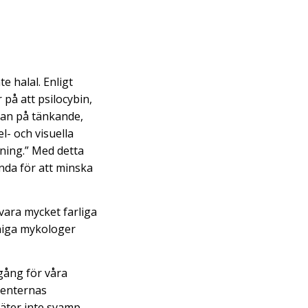
e halal. Enligt
 på att psilocybin,
kan på tänkande,
l- och visuella
tning.” Med detta
nda för att minska
vara mycket farliga
nniga mykologer
gång för våra
menternas
 äter inte svamp