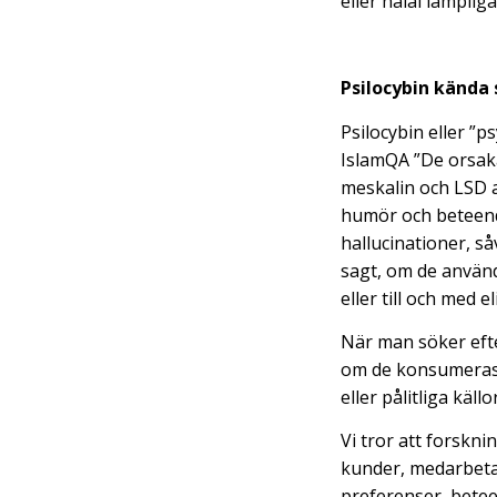
eller halal lämpliga
Psilocybin kända
Psilocybin eller ”p
IslamQA ”De orsakar
meskalin och LSD 
humör och beteende.
hallucinationer, så
sagt, om de använd
eller till och med 
När man söker efte
om de konsumeras e
eller pålitliga käll
Vi tror att forskn
kunder, medarbetar
preferenser, betee