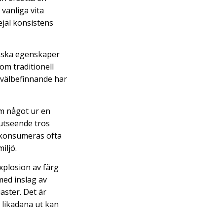
vanliga vita
ejäl konsistens
inska egenskaper
om traditionell
 välbefinnande har
m något ur en
 utseende tros
t konsumeras ofta
iljö.
xplosion av färg
med inslag av
aster. Det är
r likadana ut kan