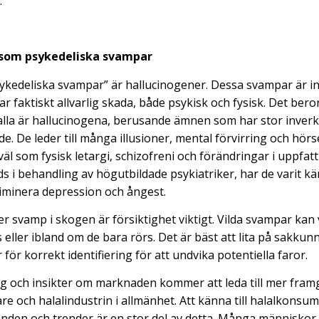
.
 som psykedeliska svampar
sykedeliska svampar” är hallucinogener. Dessa svampar är int
 faktiskt allvarlig skada, både psykisk och fysisk. Det beror
alla är hallucinogena, berusande ämnen som har stor inver
 De leder till många illusioner, mental förvirring och hörse
väl som fysisk letargi, schizofreni och förändringar i uppfat
s i behandling av högutbildade psykiatriker, har de varit kä
eliminera depression och ångest.
r svamp i skogen är försiktighet viktigt. Vilda svampar kan 
ller ibland om de bara rörs. Det är bäst att lita på sakku
or för korrekt identifiering för att undvika potentiella faror.
ing och insikter om marknaden kommer att leda till mer fram
e och halalindustrin i allmänhet. Att känna till halalkonsu
nden och trender är en stor del av detta. Många människor