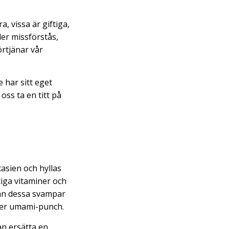
, vissa är giftiga,
ler missförstås,
örtjänar vår
 har sitt eget
 oss ta en titt på
asien och hyllas
tiga vitaminer och
 kan dessa svampar
cker umami-punch.
an ersätta en