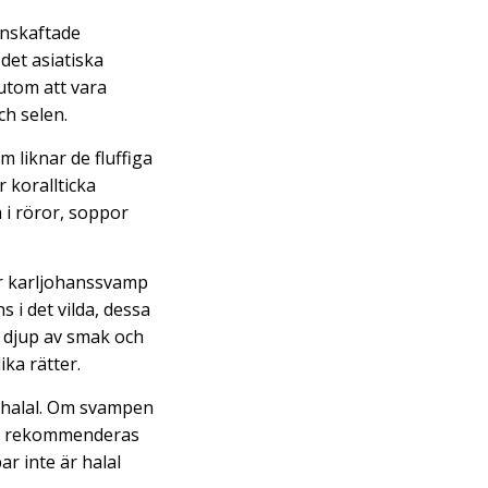
unnskaftade
det asiatiska
rutom att vara
ch selen.
m liknar de fluffiga
 korallticka
 i röror, soppor
är karljohanssvamp
 i det vilda, dessa
s djup av smak och
ika rätter.
r halal. Om svampen
rd, rekommenderas
r inte är halal