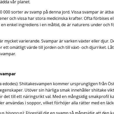
ädda vår planet.
0 000 sorter av svamp på denna jord. Vissa svampar är ätbara
ener och vissa har stora medicinska krafter. Ofta förbises el
 en enkel ingrediens i en måltid, de är naturens under och f
r mycket varierande. Svampar är varken växter eller djur. De
r ett omätligt värde till jorden och till växt- och djurriket. Låt
svampar.
 svampar
a edodes): Shiitakesvampen kommer ursprungligen från Öst
 egenskaper. Utöver sin härliga smak innehåller shiitake vik
ör det till ett näringsrikt val. Med en mångsidig smakprofil
ler användas i soppor, vilket förhöjer alla rätter med en lä
us bisporus): Föreställ dig en svamp så mångsidig att den k