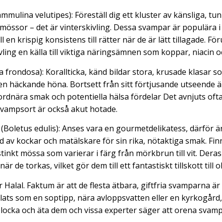
ammulina velutipes): Föreställ dig ett kluster av känsliga, t
ssor – det är vinterskivling. Dessa svampar är populära i 
l en krispig konsistens till rätter när de är lätt tillagade. Fö
vling en källa till viktiga näringsämnen som koppar, niacin o
la frondosa): Korallticka, känd bildar stora, krusade klasar so
 en häckande höna. Bortsett från sitt förtjusande utseende är
ordnära smak och potentiella hälsa fördelar Det avnjuts ofta
svampsort är också akut hotade.
(Boletus edulis): Anses vara en gourmetdelikatess, därför 
 av kockar och matälskare för sin rika, nötaktiga smak. Finns
tinkt mössa som varierar i färg från mörkbrun till vit. Dera
är de torkas, vilket gör dem till ett fantastiskt tillskott till ol
Halal. Faktum är att de flesta ätbara, giftfria svamparna ä
plats som en soptipp, nära avloppsvatten eller en kyrkogå
plocka och äta dem och vissa experter säger att orena svampa