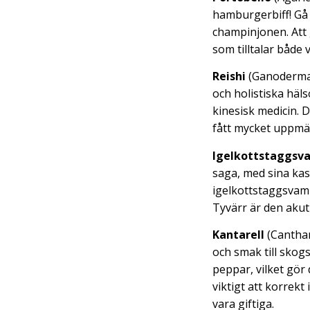
hamburgerbiff! Gå 
champinjonen. Att g
som tilltalar både 
Reishi
(Ganoderma 
och holistiska häl
kinesisk medicin. 
fått mycket uppmä
Igelkottstaggsv
saga, med sina kas
igelkottstaggsvamp
Tyvärr är den akut 
Kantarell
(Canthar
och smak till skog
peppar, vilket gör
viktigt att korrekt
vara giftiga.