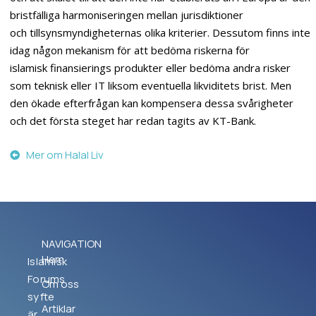
bristfälliga harmoniseringen mellan jurisdiktioner
och tillsynsmyndigheternas olika kriterier. Dessutom finns inte
idag någon mekanism för att bedöma riskerna för
islamisk finansierings produkter eller bedöma andra risker
som teknisk eller IT liksom eventuella likviditets brist. Men
den ökade efterfrågan kan kompensera dessa svårigheter
och det första steget har redan tagits av KT-Bank.
Mer om Halal Liv
NAVIGATION
Hem
Islamisk
Forums
Om oss
syfte
Artiklar
är