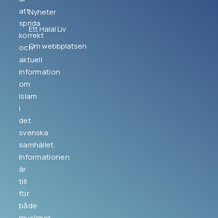
att
Nyheter
sprida
Ett Halal Liv
korrekt
Om webbplatsen
och
aktuell
information
om
Islam
i
det
svenska
samhället.
Informationen
är
till
för
både
muslimer