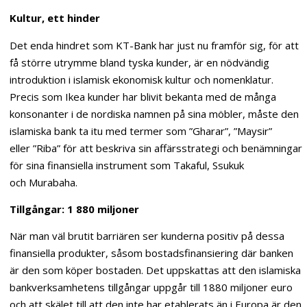
Kultur, ett hinder
Det enda hindret som KT-Bank har just nu framför sig, för att
få större utrymme bland tyska kunder, är en nödvändig
introduktion i islamisk ekonomisk kultur och nomenklatur.
Precis som Ikea kunder har blivit bekanta med de många
konsonanter i de nordiska namnen på sina möbler, måste den
islamiska bank ta itu med termer som ”Gharar”, ”Maysir”
eller ”Riba” för att beskriva sin affärsstrategi och benämningar
för sina finansiella instrument som Takaful, Ssukuk
och Murabaha.
Tillgångar: 1 880 miljoner
När man väl brutit barriären ser kunderna positiv på dessa
finansiella produkter, såsom bostadsfinansiering där banken
är den som köper bostaden. Det uppskattas att den islamiska
bankverksamhetens tillgångar uppgår till 1880 miljoner euro
och att skälet till att den inte har etablerats än i Europa är den