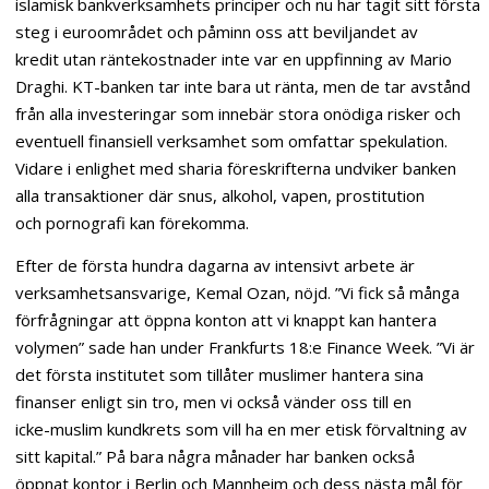
islamisk bankverksamhets principer och nu har tagit sitt första
steg i euroområdet och påminn oss att beviljandet av
kredit utan räntekostnader inte var en uppfinning av Mario
Draghi. KT-banken tar inte bara ut ränta, men de tar avstånd
från alla investeringar som innebär stora onödiga risker och
eventuell finansiell verksamhet som omfattar spekulation.
Vidare i enlighet med sharia föreskrifterna undviker banken
alla transaktioner där snus, alkohol, vapen, prostitution
och pornografi kan förekomma.
Efter de första hundra dagarna av intensivt arbete är
verksamhetsansvarige, Kemal Ozan, nöjd. ”Vi fick så många
förfrågningar att öppna konton att vi knappt kan hantera
volymen” sade han under Frankfurts 18:e Finance Week. ”Vi är
det första institutet som tillåter muslimer hantera sina
finanser enligt sin tro, men vi också vänder oss till en
icke-muslim kundkrets som vill ha en mer etisk förvaltning av
sitt kapital.” På bara några månader har banken också
öppnat kontor i Berlin och Mannheim och dess nästa mål för