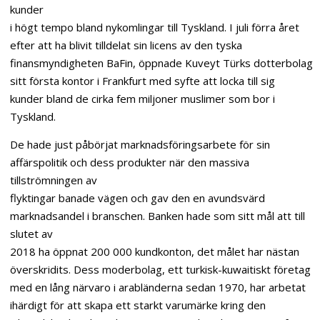
kunder
i högt tempo bland nykomlingar till Tyskland. I juli förra året
efter att ha blivit tilldelat sin licens av den tyska
finansmyndigheten BaFin, öppnade Kuveyt Türks dotterbolag
sitt första kontor i Frankfurt med syfte att locka till sig
kunder bland de cirka fem miljoner muslimer som bor i
Tyskland.
De hade just påbörjat marknadsföringsarbete för sin
affärspolitik och dess produkter när den massiva
tillströmningen av
flyktingar banade vägen och gav den en avundsvärd
marknadsandel i branschen. Banken hade som sitt mål att till
slutet av
2018 ha öppnat 200 000 kundkonton, det målet har nästan
överskridits. Dess moderbolag, ett turkisk-kuwaitiskt företag
med en lång närvaro i arabländerna sedan 1970, har arbetat
ihärdigt för att skapa ett starkt varumärke kring den