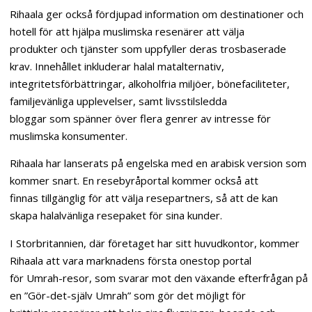
Rihaala ger också fördjupad information om destinationer och
hotell för att hjälpa muslimska resenärer att välja
produkter och tjänster som uppfyller deras trosbaserade
krav. Innehållet inkluderar halal matalternativ,
integritetsförbättringar, alkoholfria miljöer, bönefaciliteter,
familjevänliga upplevelser, samt livsstilsledda
bloggar som spänner över flera genrer av intresse för
muslimska konsumenter.
Rihaala har lanserats på engelska med en arabisk version som
kommer snart. En resebyråportal kommer också att
finnas tillgänglig för att välja resepartners, så att de kan
skapa halalvänliga resepaket för sina kunder.
I Storbritannien, där företaget har sitt huvudkontor, kommer
Rihaala att vara marknadens första onestop portal
för Umrah-resor, som svarar mot den växande efterfrågan på
en ”Gör-det-själv Umrah” som gör det möjligt för