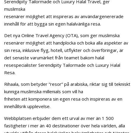
Serendipity Tailormade och Luxury Halal Travel, ger
muslimska
resenärer möjlighet att inspireras av användargenererade
innehåll för att bygga sin egen halalvänliga resa.
Det nya Online Travel Agency (OTA), som ger muslimska
resenärer möjlighet att handplocka och boka alla aspekter av
sin resa, inklusive flyg, hotell, utflykter och överföringar, är
det senaste varumärket från teamet bakom halal
resespecialister Serendipity Tailormade och Luxury Halal
Resa.
Rihaala, som betyder ”resor” på arabiska, riktar sig till tekniskt
kunniga muslimska millenials som vill ha
friheten att komponera sin egen resa och inspireras av en
innehållsrik upplevelse.
Webbplatsen erbjuder dem ett urval av mer än 1 500
fastigheter i mer än 40 destinationer över hela världen, alla
utvalda utifrån deras halalvänliga bekvämligheter och tjänster,