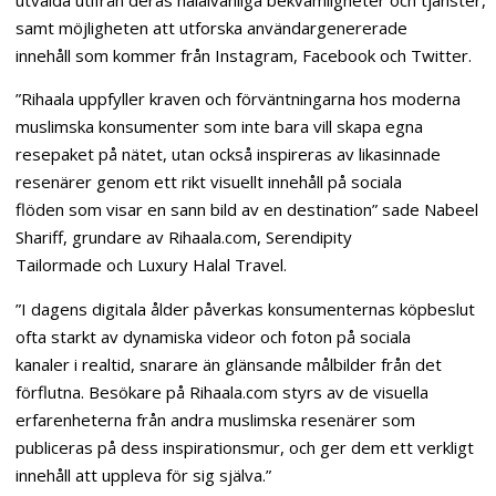
samt möjligheten att utforska användargenererade
innehåll som kommer från Instagram, Facebook och Twitter.
”Rihaala uppfyller kraven och förväntningarna hos moderna
muslimska konsumenter som inte bara vill skapa egna
resepaket på nätet, utan också inspireras av likasinnade
resenärer genom ett rikt visuellt innehåll på sociala
flöden som visar en sann bild av en destination” sade Nabeel
Shariff, grundare av Rihaala.com, Serendipity
Tailormade och Luxury Halal Travel.
”I dagens digitala ålder påverkas konsumenternas köpbeslut
ofta starkt av dynamiska videor och foton på sociala
kanaler i realtid, snarare än glänsande målbilder från det
förflutna. Besökare på Rihaala.com styrs av de visuella
erfarenheterna från andra muslimska resenärer som
publiceras på dess inspirationsmur, och ger dem ett verkligt
innehåll att uppleva för sig själva.”