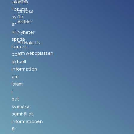
Hem
Islamisk
Forums
Om oss
syfte
Artiklar
är
att
Nyheter
sprida
Ett Halal Liv
korrekt
Om webbplatsen
och
aktuell
information
om
Islam
i
det
svenska
samhället.
Informationen
är