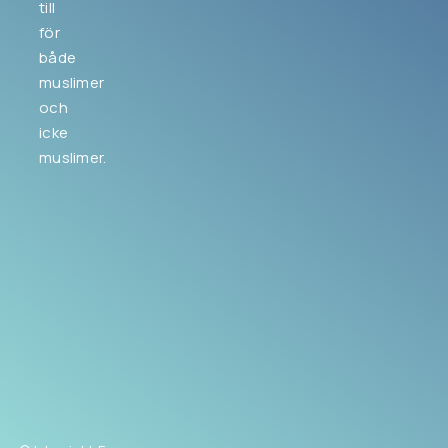
till
för
både
muslimer
och
icke
muslimer.