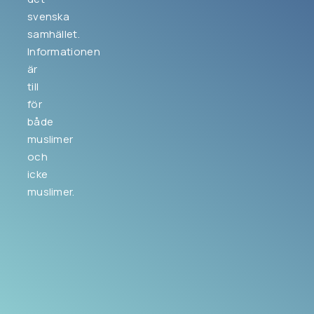
svenska
samhället.
Informationen
är
till
för
både
muslimer
och
icke
muslimer.