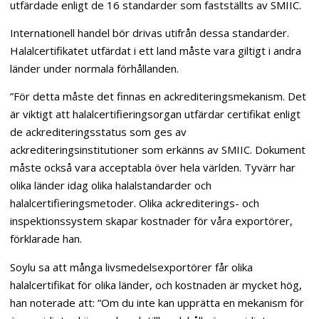
utfärdade enligt de 16 standarder som fastställts av SMIIC.
Internationell handel bör drivas utifrån dessa standarder.
Halalcertifikatet utfärdat i ett land måste vara giltigt i andra
länder under normala förhållanden.
”För detta måste det finnas en ackrediteringsmekanism. Det
är viktigt att halalcertifieringsorgan utfärdar certifikat enligt
de ackrediteringsstatus som ges av
ackrediteringsinstitutioner som erkänns av SMIIC. Dokument
måste också vara acceptabla över hela världen. Tyvärr har
olika länder idag olika halalstandarder och
halalcertifieringsmetoder. Olika ackrediterings- och
inspektionssystem skapar kostnader för våra exportörer,
förklarade han.
Soylu sa att många livsmedelsexportörer får olika
halalcertifikat för olika länder, och kostnaden är mycket hög,
han noterade att: ”Om du inte kan upprätta en mekanism för