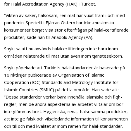
för Halal Accreditation Agency (HAK) i Turkiet.
”Vikten av säker, hälsosam, ren mat har vuxit fram i och med
pandemin. Speciellt i Fjärran Östern har icke-muslimska
konsumenter börjat visa stor efterfrågan på halal-certifierade
produkter, sade han till Anadolu Agency (AA).
Soylu sa att nu används halalcertifieringen inte bara inom
områden relaterade till mat utan även inom tjänstesektorn.
Soylu påpekade att Turkiets halalstandarder är baserade på
16 riktlinjer publicerade av Organisation of Islamic
Cooperation (IOC) Standards and Metrology Institute for
Islamic Countries (SMIIC) på detta område. Han sade att:
”Dessa standarder verkar bara innehålla islamiska och fiqh-
regler, men de andra aspekterna av arbetet vi talar om bör
inte glömmas bort. Hygieniska, rena, hälsosamma produkter,
att inte ge falsk och vilseledande information till konsumenten
och till och med kvalitet är inom ramen för halal-standarder.