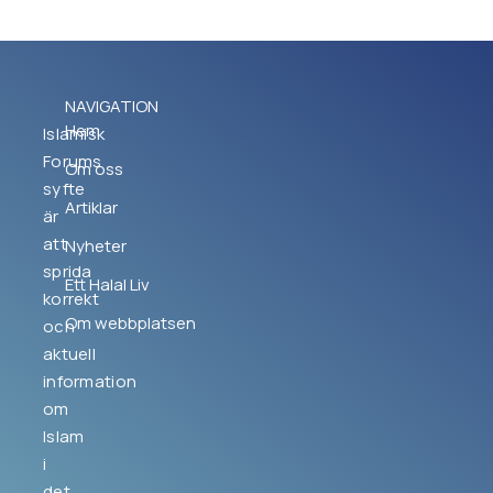
NAVIGATION
Hem
Islamisk
Forums
Om oss
syfte
Artiklar
är
att
Nyheter
sprida
Ett Halal Liv
korrekt
Om webbplatsen
och
aktuell
information
om
Islam
i
det