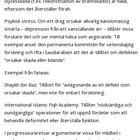
olycksskada (t.ex. rekonstruktion av brännskador) är halal,
eftersom det återställer fitrah.
Psykisk stress: Om ett drag orsakar allvarlig känslomässig
smärta – depression från ett vanställande ärr – tillåter vissa
forskare det och ser mental hälsa som avgörande. Till
exempel anser den permanenta kommittén för vetenskaplig
forskning och Ifta i Saudiarabien att det är tillåtet om defekten
”orsakar skada eller lidande”.
Exempel från fatwas:
Shaykh Ibn Baz: Tillåtet för ”avlägsnande av en defekt som
orsakar skada”, men inte för enbart försköning.
International Islamic Fiqh Academy: Tillåter ”nödvändiga och
oundgängliga” operationer för att uppnå fördelar som att
behandla deformitet eller återställa funktion.
I progressiva kretsar argumenterar vissa för mildhet i