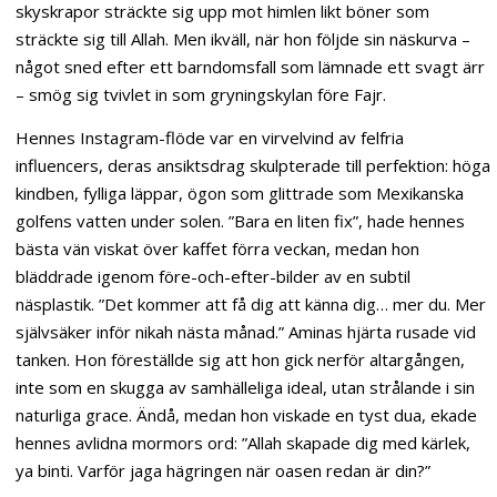
skyskrapor sträckte sig upp mot himlen likt böner som
sträckte sig till Allah. Men ikväll, när hon följde sin näskurva –
något sned efter ett barndomsfall som lämnade ett svagt ärr
– smög sig tvivlet in som gryningskylan före Fajr.
Hennes Instagram-flöde var en virvelvind av felfria
influencers, deras ansiktsdrag skulpterade till perfektion: höga
kindben, fylliga läppar, ögon som glittrade som Mexikanska
golfens vatten under solen. ”Bara en liten fix”, hade hennes
bästa vän viskat över kaffet förra veckan, medan hon
bläddrade igenom före-och-efter-bilder av en subtil
näsplastik. ”Det kommer att få dig att känna dig… mer du. Mer
självsäker inför nikah nästa månad.” Aminas hjärta rusade vid
tanken. Hon föreställde sig att hon gick nerför altargången,
inte som en skugga av samhälleliga ideal, utan strålande i sin
naturliga grace. Ändå, medan hon viskade en tyst dua, ekade
hennes avlidna mormors ord: ”Allah skapade dig med kärlek,
ya binti. Varför jaga hägringen när oasen redan är din?”