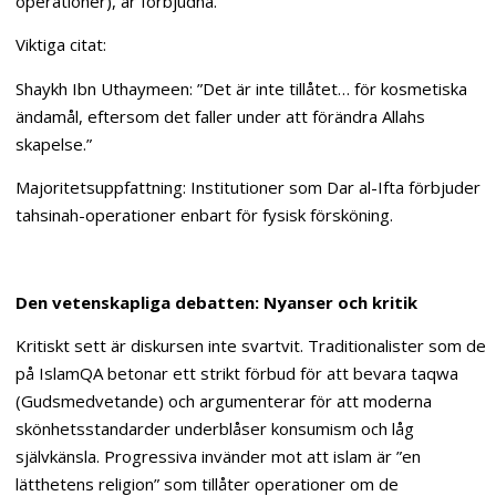
operationer), är förbjudna.
Viktiga citat:
Shaykh Ibn Uthaymeen: ”Det är inte tillåtet… för kosmetiska
ändamål, eftersom det faller under att förändra Allahs
skapelse.”
Majoritetsuppfattning: Institutioner som Dar al-Ifta förbjuder
tahsinah-operationer enbart för fysisk försköning.
Den vetenskapliga debatten: Nyanser och kritik
Kritiskt sett är diskursen inte svartvit. Traditionalister som de
på IslamQA betonar ett strikt förbud för att bevara taqwa
(Gudsmedvetande) och argumenterar för att moderna
skönhetsstandarder underblåser konsumism och låg
självkänsla. Progressiva invänder mot att islam är ”en
lätthetens religion” som tillåter operationer om de