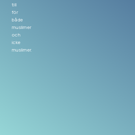
till
för
både
muslimer
och
icke
muslimer.