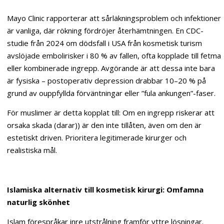
Mayo Clinic rapporterar att sårläkningsproblem och infektioner
är vanliga, där rökning fördröjer återhämtningen. En CDC-
studie från 2024 om dödsfall i USA från kosmetisk turism
avslöjade embolirisker i 80 % av fallen, ofta kopplade till fetma
eller kombinerade ingrepp. Avgörande är att dessa inte bara
är fysiska – postoperativ depression drabbar 10–20 % på
grund av ouppfyllda förväntningar eller ”fula ankungen”-faser.
För muslimer är detta kopplat till: Om en ingrepp riskerar att
orsaka skada (darar)) är den inte tillåten, även om den är
estetiskt driven. Prioritera legitimerade kirurger och
realistiska mål.
Islamiska alternativ till kosmetisk kirurgi: Omfamna
naturlig skönhet
Islam förespråkar inre utstrålning framför yttre lösningar.