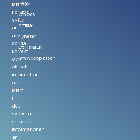
Hem
Islamisk
Forums
Om oss
syfte
Artiklar
är
att
Nyheter
sprida
Ett Halal Liv
korrekt
Om webbplatsen
och
aktuell
information
om
Islam
i
det
svenska
samhället.
Informationen
är