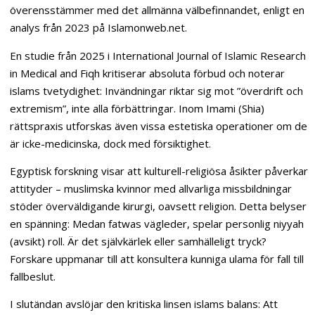
överensstämmer med det allmänna välbefinnandet, enligt en
analys från 2023 på Islamonweb.net.
En studie från 2025 i International Journal of Islamic Research
in Medical and Fiqh kritiserar absoluta förbud och noterar
islams tvetydighet: Invändningar riktar sig mot ”överdrift och
extremism”, inte alla förbättringar. Inom Imami (Shia)
rättspraxis utforskas även vissa estetiska operationer om de
är icke-medicinska, dock med försiktighet.
Egyptisk forskning visar att kulturell-religiösa åsikter påverkar
attityder – muslimska kvinnor med allvarliga missbildningar
stöder överväldigande kirurgi, oavsett religion. Detta belyser
en spänning: Medan fatwas vägleder, spelar personlig niyyah
(avsikt) roll. Är det självkärlek eller samhälleligt tryck?
Forskare uppmanar till att konsultera kunniga ulama för fall till
fallbeslut.
I slutändan avslöjar den kritiska linsen islams balans: Att