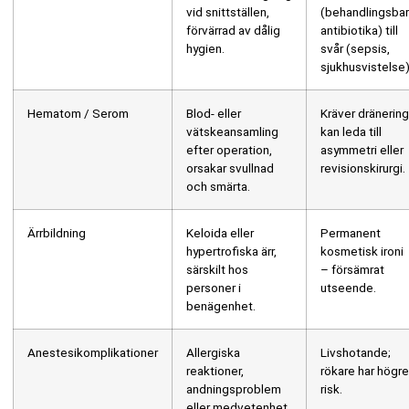
vid snittställen,
(behandlingsba
förvärrad av dålig
antibiotika) till
hygien.
svår (sepsis,
sjukhusvistelse)
Hematom / Serom
Blod- eller
Kräver dränering
vätskeansamling
kan leda till
efter operation,
asymmetri eller
orsakar svullnad
revisionskirurgi.
och smärta.
Ärrbildning
Keloida eller
Permanent
hypertrofiska ärr,
kosmetisk ironi
särskilt hos
– försämrat
personer i
utseende.
benägenhet.
Anestesikomplikationer
Allergiska
Livshotande;
reaktioner,
rökare har högr
andningsproblem
risk.
eller medvetenhet