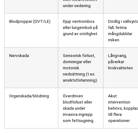
under sedering.
Blodproppar (DVT/LE)
Djup ventrombos
Dödlig i sällsynt
eller lungemboli på
fall; fetma
grund av orörlighet.
mångdubblar
risken.
Nervskada
Sensorisk förlust,
Långvarig,
domningar eller
påverkar
motorisk
livskvaliteten.
nedsättning (t.ex.
ansiktsförlamning).
Organskada/blödning
Överdriven
Akut
blodförlust eller
intervention
skada under
behövs; koppla
invasiva ingrepp
till flera
som fettsugning.
operationer.