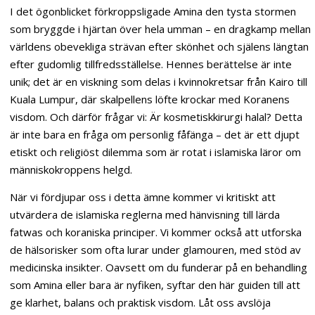
I det ögonblicket förkroppsligade Amina den tysta stormen
som bryggde i hjärtan över hela umman – en dragkamp mellan
världens obevekliga strävan efter skönhet och själens längtan
efter gudomlig tillfredsställelse. Hennes berättelse är inte
unik; det är en viskning som delas i kvinnokretsar från Kairo till
Kuala Lumpur, där skalpellens löfte krockar med Koranens
visdom. Och därför frågar vi: Är kosmetiskkirurgi halal? Detta
är inte bara en fråga om personlig fåfänga – det är ett djupt
etiskt och religiöst dilemma som är rotat i islamiska läror om
människokroppens helgd.
När vi fördjupar oss i detta ämne kommer vi kritiskt att
utvärdera de islamiska reglerna med hänvisning till lärda
fatwas och koraniska principer. Vi kommer också att utforska
de hälsorisker som ofta lurar under glamouren, med stöd av
medicinska insikter. Oavsett om du funderar på en behandling
som Amina eller bara är nyfiken, syftar den här guiden till att
ge klarhet, balans och praktisk visdom. Låt oss avslöja