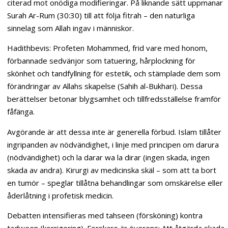
citerad mot onödiga modifieringar. På liknande sätt uppmanar
Surah Ar-Rum (30:30) till att följa fitrah – den naturliga
sinnelag som Allah ingav i människor.
Hadithbevis: Profeten Mohammed, frid vare med honom,
förbannade sedvänjor som tatuering, hårplockning för
skönhet och tandfyllning för estetik, och stämplade dem som
förändringar av Allahs skapelse (Sahih al-Bukhari). Dessa
berättelser betonar blygsamhet och tillfredsställelse framför
fåfänga.
Avgörande är att dessa inte är generella förbud. Islam tillåter
ingripanden av nödvändighet, i linje med principen om darura
(nödvändighet) och la darar wa la dirar (ingen skada, ingen
skada av andra). Kirurgi av medicinska skäl – som att ta bort
en tumör – speglar tillåtna behandlingar som omskärelse eller
åderlåtning i profetisk medicin.
Debatten intensifieras med tahseen (försköning) kontra