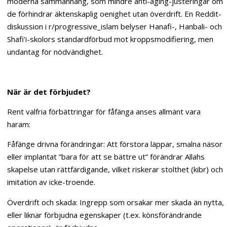
moderna sammanhang, som mindre anti-aging-justeringar om
de förhindrar äktenskaplig oenighet utan överdrift. En Reddit-
diskussion i r/progressive_islam belyser Hanafi-, Hanbali- och
Shafi’i-skolors standardförbud mot kroppsmodifiering, men
undantag för nödvändighet.
När är det förbjudet?
Rent valfria förbättringar för fåfänga anses allmänt vara
haram:
Fåfänge drivna förändringar: Att förstora läppar, smalna näsor
eller implantat ”bara för att se bättre ut” förändrar Allahs
skapelse utan rättfärdigande, vilket riskerar stolthet (kibr) och
imitation av icke-troende.
Överdrift och skada: Ingrepp som orsakar mer skada än nytta,
eller liknar förbjudna egenskaper (t.ex. könsförändrande