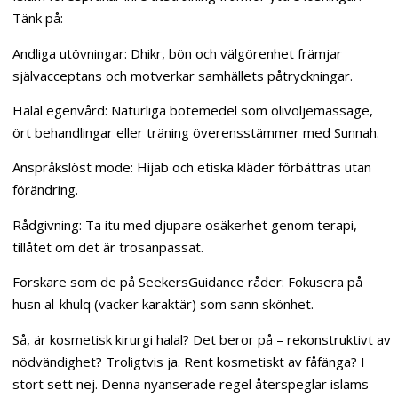
Tänk på:
Andliga utövningar: Dhikr, bön och välgörenhet främjar
självacceptans och motverkar samhällets påtryckningar.
Halal egenvård: Naturliga botemedel som olivoljemassage,
ört behandlingar eller träning överensstämmer med Sunnah.
Anspråkslöst mode: Hijab och etiska kläder förbättras utan
förändring.
Rådgivning: Ta itu med djupare osäkerhet genom terapi,
tillåtet om det är trosanpassat.
Forskare som de på SeekersGuidance råder: Fokusera på
husn al-khulq (vacker karaktär) som sann skönhet.
Så, är kosmetisk kirurgi halal? Det beror på – rekonstruktivt av
nödvändighet? Troligtvis ja. Rent kosmetiskt av fåfänga? I
stort sett nej. Denna nyanserade regel återspeglar islams